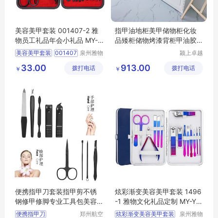
美容美甲套装 001407-2 雅
指甲油地柜美甲储物柜化妆
物员工礼品年会小礼品 MY-Y
品矮柜储物烤漆背柜甲油胶
HGM-L5-01
边柜产品柜台
美容美甲套装
001407
泉州雅物
颍上卓越
贸易有限
电子商务
2
员工礼品
33.00
913.00
拨打电话
公司
拨打电话
有限公司
￥
￥
年会小礼品
MY
YHGM
L5
01
便携指甲刀套装指甲剪不锈
炫彩渐变美容美甲套装 1496
钢修甲修脚专业工具包美容
-1 雅物文化礼品定制 MY-YH
美甲印字logo
GM-L5-04
便携指甲刀
郑州航空
炫彩渐变美容美甲套装
泉州雅物