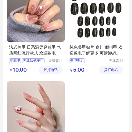
法式美甲 日系温柔穿戴甲 气
纯色美甲贴片 森川 假指甲 欢
质网红流行款式 欢迎致电
迎致电了解更多 可拆卸超薄
粉胶果冻胶贴
穿戴甲
天津法式美甲
天津森川
美甲贴片
天津森川
工艺品有
工艺品有
法式美甲
美甲贴片
美甲贴片成品
假指甲
10.00
5.00
拨打电话
限公司
拨打电话
限公司
￥
￥
美甲贴片厂家
天津假指甲
穿戴及