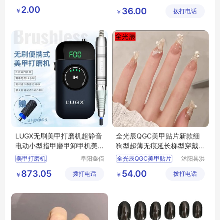
港区芙乐
贸易有限
指甲剪不锈钢
1496
1
文化
2.00
36.00
￥
鑫日用百
拨打电话
公司
￥
修甲修脚专业工具
礼品定制
MY
YHGM
货店
美容美甲印字
L5
04
LUGX无刷美甲打磨机超静音
全光辰QGC美甲贴片新款细
电动小型指甲磨甲卸甲机美
狗型超薄无痕延长梯型穿戴
甲店
式透明磨砂专用
美甲打磨机
阜阳鑫佰
全光辰QGC美甲贴片
沭阳县洪
汇科技有
园木材厂
美甲打磨机行情
全光辰QGC
873.05
54.00
拨打电话
限公司
拨打电话
￥
￥
打磨机
卸甲机
QGC美甲贴片
卸甲机厂家直销
QGC美甲
QGC美甲贴