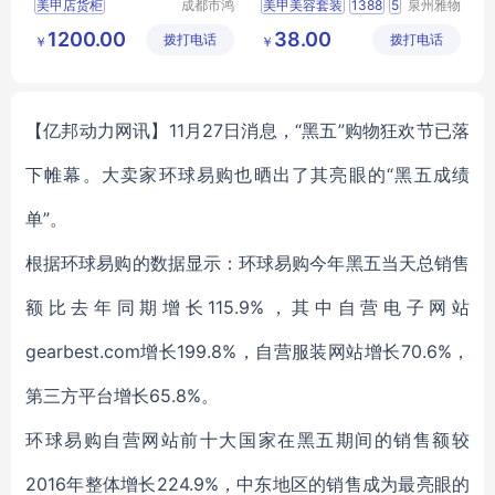
美甲店货柜
成都市鸿
美甲美容套装
1388
5
泉州雅物
森一家展
贸易有限
成都美甲店展示柜
企业礼物
年会礼品
1200.00
38.00
拨打电话
览展示有
拨打电话
公司
￥
￥
美甲店置物柜
MY
YHGM
L5
09
限公司
美容院美甲店货柜
美容院产品柜
【亿邦动力网讯】11月27日消息，“黑五”购物狂欢节已落
下帷幕。大卖家环球易购也晒出了其亮眼的“黑五成绩
单”。
根据环球易购的数据显示：环球易购今年黑五当天总销售
额比去年同期增长115.9%，其中自营电子网站
gearbest.com增长199.8%，自营服装网站增长70.6%，
第三方平台增长65.8%。
环球易购自营网站前十大国家在黑五期间的销售额较
2016年整体增长224.9%，中东地区的销售成为最亮眼的