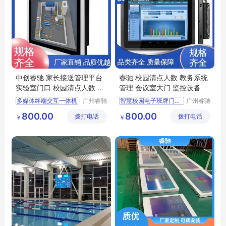
中创睿驰 家长接送管理平台
睿驰 校园清点人数 教务系统
实验室门口 校园清点人数 触
管理 会议室大门 监控设备
摸屏软件签到
多媒体终端交互一体机
广州睿驰
智慧校园电子班牌门牌一体机
广州睿驰
科技有限
科技有限
智慧校园
智慧校园系统平台
800.00
800.00
拨打电话
公司
拨打电话
公司
￥
￥
考勤统计电子班牌
考勤统计电子班牌
电子班牌
人脸识别考勤打卡一体化管理系统触摸一体机
智慧系统壁挂一体机
教务系统管理