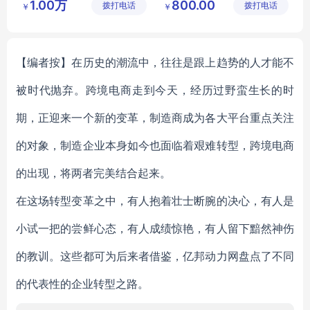
1.00万
800.00
拨打电话
公司
拨打电话
公司
￥
￥
机房可视化
机房监控
智慧校园系统平台
数字孪生
刷卡考勤系统
校园管理系统
【编者按】在历史的潮流中，往往是跟上趋势的人才能不
被时代抛弃。跨境电商走到今天，经历过野蛮生长的时
期，正迎来一个新的变革，制造商成为各大平台重点关注
的对象，制造企业本身如今也面临着艰难转型，跨境电商
的出现，将两者完美结合起来。
在这场转型变革之中，有人抱着壮士断腕的决心，有人是
小试一把的尝鲜心态，有人成绩惊艳，有人留下黯然神伤
的教训。这些都可为后来者借鉴，亿邦动力网盘点了不同
的代表性的企业转型之路。