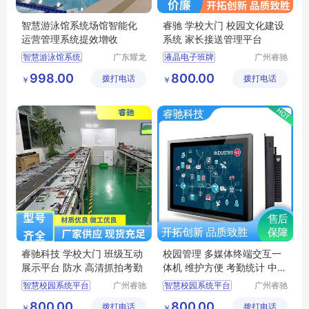
智慧游泳馆系统场馆智能化
睿驰 学校大门 校园文化建设
运营管理系统提效增收
系统 家长接送管理平台
智慧游泳馆系统
广东耀龙
液晶电子班牌
广州睿驰
智能科技
科技有限
游泳馆智能化系统
校园信息发布系统
998.00
800.00
拨打电话
有限公司
拨打电话
公司
￥
￥
游泳馆系统场馆智能化
自助测温系统
智慧场馆系统
考勤统计电子班牌
场馆智能化运营管理系统
多媒体终端交互一体机
睿驰科技 学校大门 班级互动
校园管理 多媒体终端交互一
展示平台 防水 高清抓拍考勤
体机 维护方便 考勤统计 中创
睿驰
智慧校园系统平台
广州睿驰
智慧校园系统平台
广州睿驰
科技有限
科技有限
液晶电子班牌
智能数控一体机
800.00
800.00
拨打电话
公司
拨打电话
公司
￥
￥