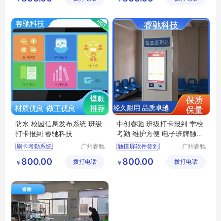
校园管理系统
多媒体终端交互一体机
教务系统管理
签到系统系统
指纹签到系统
考勤统计电子班牌
防水 校园信息发布系统 班级
中创睿驰 班级打卡报到 学校
打卡报到 睿驰科技
考勤 维护方便 电子班牌触摸
一体机
刷卡考勤系统
广州睿驰
触摸屏软件签到
广州睿驰
科技有限
科技有限
校园文化建设系统
智慧系统壁挂一体机
800.00
800.00
拨打电话
公司
拨打电话
公司
￥
￥
智慧校园智能数字电子班牌一体机壁挂测温考勤系统
班级互动展示平台
人脸识别考勤打卡一体化管理系统触摸一体机
校园管理系统
信息互通系统
教务系统管理