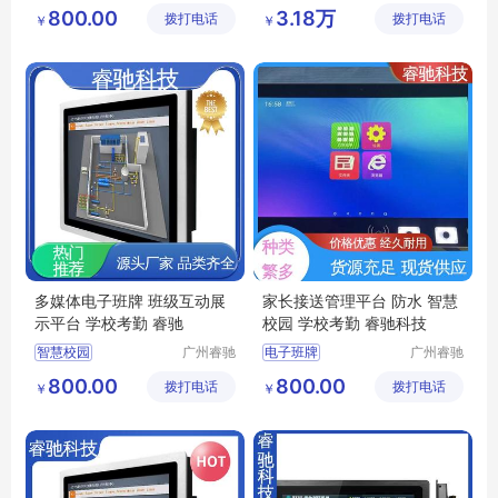
科技有限
(天津)有
人脸识别考勤打卡一体化管理系统触摸一体机
固定式课程制作
800.00
3.18万
拨打电话
公司
拨打电话
限公司
￥
￥
液晶智慧校园一体机
专递课堂
移动录播
数字化教室教学
活动拍摄
家长接送管理平台
多媒体电子班牌 班级互动展
家长接送管理平台 防水 智慧
示平台 学校考勤 睿驰
校园 学校考勤 睿驰科技
智慧校园
广州睿驰
电子班牌
广州睿驰
科技有限
科技有限
自助测温系统
智慧校园系统平台
800.00
800.00
拨打电话
公司
拨打电话
公司
￥
￥
人脸识别考勤打卡一体化管理系统触摸一体机
信息互通系统
班级互动展示平台
电子班牌一体机
校园文化建设系统
人脸识别考勤打卡一体化管理系统触摸一体机