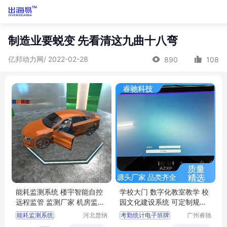
制造业要蜕变 先看清这九曲十八弯
亿邦动力网/ 2022-02-28
890
108
能耗监测系统 楼宇智能自控
学校大门 数字化教室教学 校
远程监管 监测厂家 机房监控
园文化建设系统 可定制规格
机房可视化
睿驰科技
能耗监测系统
河北楚纳
考勤统计电子班牌
广州睿驰
科技有限
科技有限
楼宇智能自控
人脸识别考勤打卡一体化管理系统触摸一体机