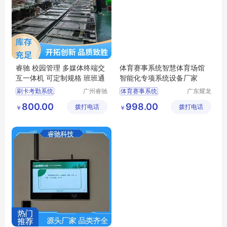
睿驰 校园管理 多媒体终端交
体育赛事系统智慧体育场馆
互一体机 可定制规格 班班通
智能化专项系统设备厂家
刷卡考勤系统
广州睿驰
体育赛事系统
广东耀龙
科技有限
智能科技
人脸识别考勤打卡一体化管理系统触摸一体机
体育场赛事系统
800.00
998.00
拨打电话
公司
拨打电话
有限公司
￥
￥
校园信息发布系统
运动会赛事系统
智慧校园
智慧体育场馆智能化专项系统
信息互通系统
体育场馆智能化专项系统设备厂家