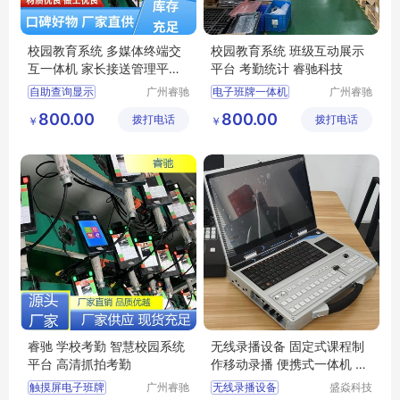
校园教育系统 多媒体终端交
校园教育系统 班级互动展示
互一体机 家长接送管理平台
平台 考勤统计 睿驰科技
睿驰
自助查询显示
广州睿驰
电子班牌一体机
广州睿驰
科技有限
科技有限
教务系统管理
考勤签到一体机
800.00
800.00
拨打电话
公司
拨打电话
公司
￥
￥
班班通系统
数字化教室教学
刷卡考勤系统
智慧校园电子班牌门牌一体机
校园文化建设系统
触摸屏软件签到
睿驰 学校考勤 智慧校园系统
无线录播设备 固定式课程制
平台 高清抓拍考勤
作移动录播 便携式一体机 虚
拟演播室
触摸屏电子班牌
广州睿驰
无线录播设备
盛焱科技