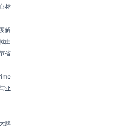
心标
度解
就由
计节省
ime
与亚
货大牌