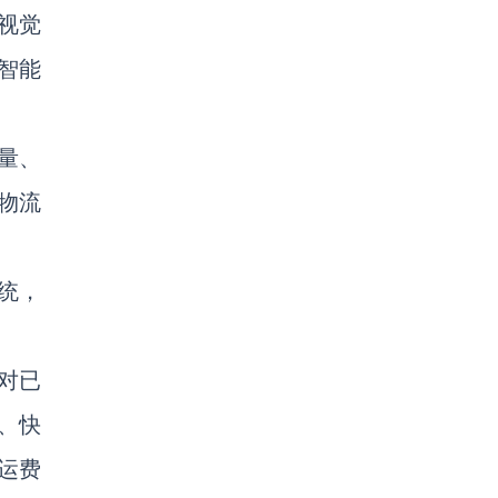
视觉
智能
量、
物流
统，
对已
、快
运费