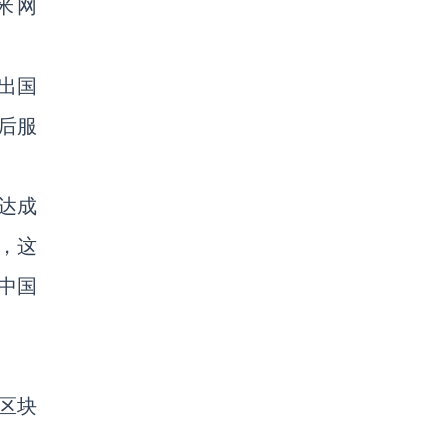
米网
出国
后服
达成
，这
中国
区块