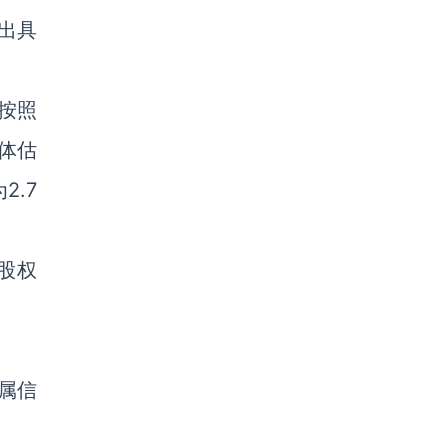
出具
按照
整体估
2.7
股权
属信