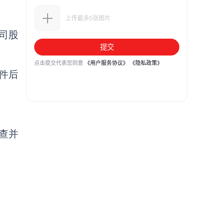
司股
件后
查并