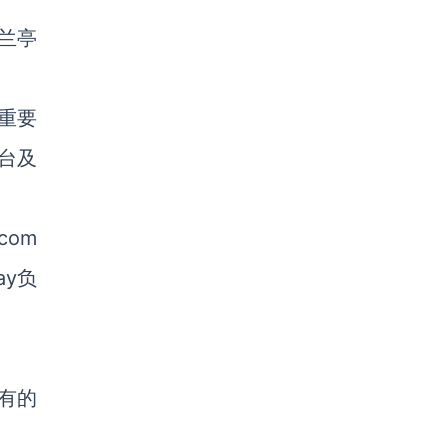
兰亭
重要
台及
com
y负
有的