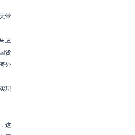
天堂
马应
国货
海外
式实现
，这