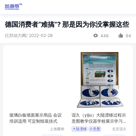
德国消费者“难搞”? 那是因为你没掌握这些
亿邦动力网/ 2022-02-28
449
94
玻璃白板墙面展示用品 会议
谊久（yijiu）大陆漂移过程示
培训适用 可定制组装挂式
意图教学仪器学校展示学习
用品
上海耀帅
大陆漂移
示意图
北京谊久
玻璃制品
科技有限
30410002301