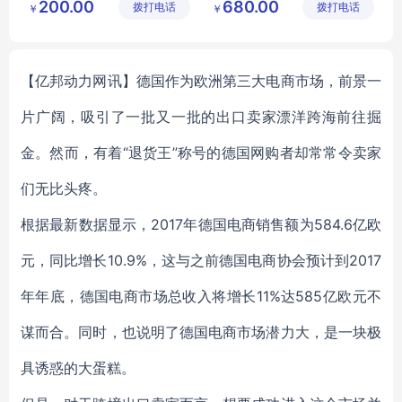
200.00
680.00
拨打电话
有限公司
拨打电话
公司
￥
￥
学习用品
【亿邦动力网讯】德国作为欧洲第三大电商市场，前景一
片广阔，吸引了一批又一批的出口卖家漂洋跨海前往掘
金。然而，有着“退货王”称号的德国网购者却常常令卖家
们无比头疼。
根据最新数据显示，2017年德国电商销售额为584.6亿欧
元，同比增长10.9%，这与之前德国电商协会预计到2017
年年底，德国电商市场总收入将增长11%达585亿欧元不
谋而合。同时，也说明了德国电商市场潜力大，是一块极
具诱惑的大蛋糕。