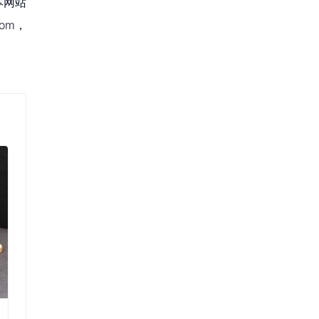
本网站
om，