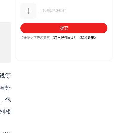
线等
国外
，包
列相