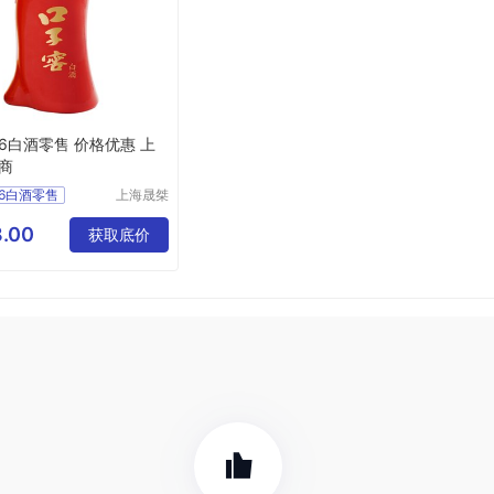
6白酒零售 价格优惠 上
商
6白酒零售
上海晟桀
实业有限
惠
上海经销商
公司
.00
食品生鲜
获取底价
白酒