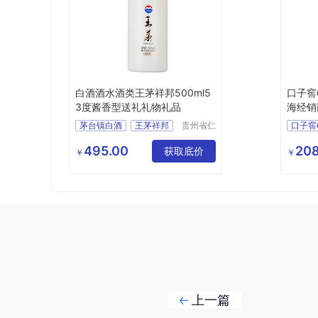
白酒酒水酒类王茅祥邦500ml5
口子窖
3度酱香型送礼礼物礼品
海经销
茅台镇白酒
王茅祥邦
贵州省仁
口子窖
怀市聚宝
王茅
价格优
盆酒业有
495.00
208
酱香型白酒王茅祥邦
获取底价
供应
￥
￥
限公司
酒类
上一篇