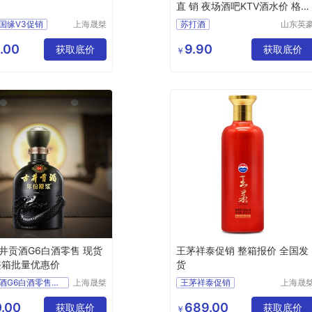
直 销 夜场酒吧KTV酒水价 格优
惠
国缘V3促销
上海晟桀
苏打酒
山东英
实业有限
啤酒有
惠
上海零售
公司
公司
.00
9.90
食品生鲜
获取底价
获取底价
￥
白酒
井贡酒G6白酒零售 现货
王茅祥泰促销 整箱报价 全国发
整箱批量优惠价
货
古井贡酒G6白酒零售价格优惠上海经销商
上海晟桀
王茅祥泰促销
上海晟
实业有限
实业有
食品生鲜
整箱报价
全国发货
公司
公司
.00
689.00
白酒
获取底价
供应
食品生鲜
获取底价
￥