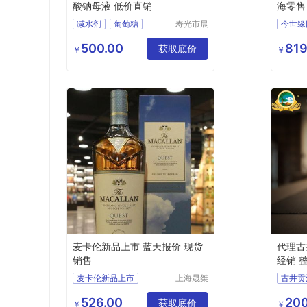
酸钠母液 低价直销
海零售
减水剂
葡萄糖
寿光市晨
今世缘
隆化工有
价格优
限公司
500.00
819
获取底价
供应
￥
￥
酒类
麦卡伦新品上市 蓝天报价 现货
代理古
销售
经销 
麦卡伦新品上市
上海晟桀
实业有限
蓝天报价
现货销售
供应
公司
526.00
200
供应
食品生鲜
获取底价
酒类
￥
￥