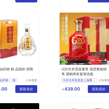
酒类
白酒
仙经销 精 品报价 招商
G20古井贡批量售 现货整箱销
售 团购商务宴请优惠
仙经销
精
上海晟桀
G20古井贡批发上海整箱销售团购价
上海晟
实业有限
实业有
招商
供应
供应
食品生鲜
公司
公司
.00
438.00
鲜
酒类
获取底价
酒类
白酒
获取底价
￥