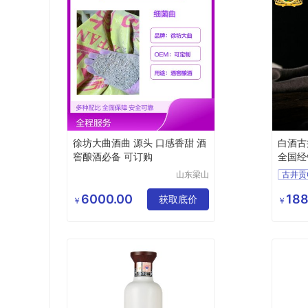
徐坊大曲酒曲 源头 口感香甜 酒
白酒古
窖酿酒必备 可订购
全国经
山东梁山
徐坊大曲
供应
有限公司
6000.00
188
获取底价
酒类
￥
￥