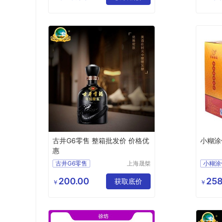
酒类
洋酒
古井G6零售 整箱批发价 价格优
小糊涂
惠
古井G6零售
上海晟桀
小糊涂
实业有限
整箱批发价
价格优惠
品报价
公司
200.00
258
获取底价
食品生
￥
￥
白酒