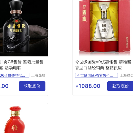
井贡G6售价 整箱批量售
今世缘国缘v9优惠销售 清雅酱
销 活动电联
香型白酒经销商 整箱供应
古井贡G6价格整箱批发上海经销商
上海晟桀
今世缘国缘V9零售价格优惠上海供应
上海晟
实业有限
实业有
食品生鲜
供应
食品生鲜
公司
公司
.00
1988.00
白酒
获取底价
酒类
白酒
获取底价
￥