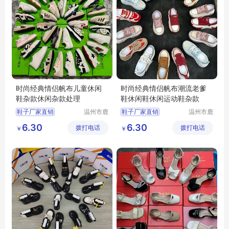
时尚经典情侣帆布儿童休闲
时尚经典情侣帆布潮流老爹
鞋杂款休闲杂款处理
鞋休闲鞋休闲运动鞋杂款
鞋子厂家直销
温州市鹿
鞋子厂家直销
温州市鹿
城区快亦
城区快亦
批发鞋子男女
批发鞋子男女
6.30
6.30
拨打电话
步鞋行
拨打电话
步鞋行
￥
￥
地摊鞋子批发
地摊鞋子批发
库存鞋批发
库存鞋批发
底价鞋批发
底价鞋批发