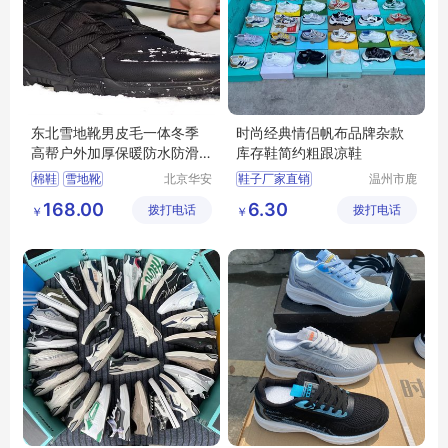
东北雪地靴男皮毛一体冬季
时尚经典情侣帆布品牌杂款
高帮户外加厚保暖防水防滑
库存鞋简约粗跟凉鞋
羊毛男士棉鞋
棉鞋
雪地靴
北京华安
鞋子厂家直销
温州市鹿
纳劳动保
城区快亦
批发鞋子男女
168.00
6.30
拨打电话
护用品有
拨打电话
步鞋行
￥
￥
地摊鞋子批发
限公司
库存鞋批发
底价鞋批发