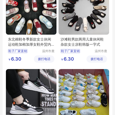
东北棉鞋冬季新款女士休闲
沙滩鞋男款两用儿童休闲鞋
运动鞋加棉加厚女鞋外贸内
杂款女士凉鞋韩版一字式
销地摊库存鞋
鞋子厂家直销
温州市鹿
鞋子厂家直销
温州市鹿
城区快亦
城区快亦
批发鞋子男女
批发鞋子男女
6.30
6.30
拨打电话
步鞋行
拨打电话
步鞋行
￥
￥
地摊鞋子批发
地摊鞋子批发
库存鞋批发
库存鞋批发
底价鞋批发
底价鞋批发