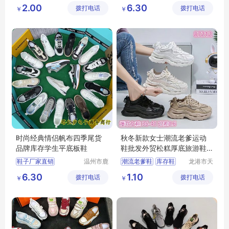
雨电子商
城区快亦
批发鞋子男女
2.00
6.30
拨打电话
务商行
拨打电话
步鞋行
￥
￥
地摊鞋子批发
库存鞋批发
底价鞋批发
时尚经典情侣帆布四季尾货
秋冬新款女士潮流老爹运动
品牌库存学生平底板鞋
鞋批发外贸松糕厚底旅游鞋
摆地摊库存鞋
鞋子厂家直销
温州市鹿
潮流老爹鞋
库存鞋
龙港市天
城区快亦
足鞋厂
批发鞋子男女
6.30
1.10
拨打电话
步鞋行
拨打电话
￥
￥
地摊鞋子批发
库存鞋批发
底价鞋批发