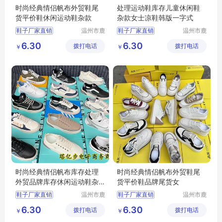
时尚经典情侣帆布外贸鞋尾
处理运动鞋库存儿童休闲鞋
货平价鞋休闲运动鞋杂款
杂款女士凉鞋韩版一字式
鞋子厂家直销
温州市鹿
鞋子厂家直销
温州市鹿
城区快亦
城区快亦
批发鞋子男女
批发鞋子男女
6.30
6.30
拨打电话
步鞋行
拨打电话
步鞋行
￥
￥
地摊鞋子批发
地摊鞋子批发
库存鞋批发
库存鞋批发
底价鞋批发
底价鞋批发
时尚经典情侣帆布库存处理
时尚经典情侣帆布外贸鞋尾
外贸品牌库存休闲运动鞋杂
货平价鞋品牌尾货女
款
鞋子厂家直销
温州市鹿
鞋子厂家直销
温州市鹿
城区快亦
城区快亦
批发鞋子男女
批发鞋子男女
6.30
6.30
拨打电话
步鞋行
拨打电话
步鞋行
￥
￥
地摊鞋子批发
地摊鞋子批发
库存鞋批发
库存鞋批发