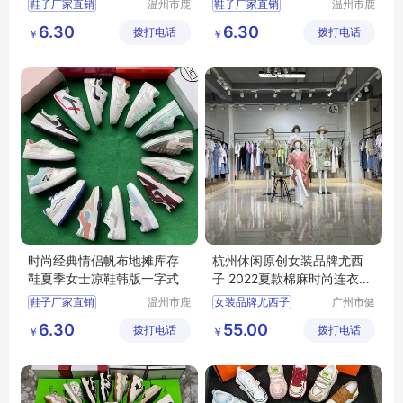
鞋子厂家直销
温州市鹿
鞋子厂家直销
温州市鹿
城区快亦
城区快亦
批发鞋子男女
批发鞋子男女
6.30
6.30
拨打电话
步鞋行
拨打电话
步鞋行
￥
￥
地摊鞋子批发
地摊鞋子批发
库存鞋批发
库存鞋批发
底价鞋批发
底价鞋批发
时尚经典情侣帆布地摊库存
杭州休闲原创女装品牌尤西
鞋夏季女士凉鞋韩版一字式
子 2022夏款棉麻时尚连衣裙
广州尾货库存
鞋子厂家直销
温州市鹿
女装品牌尤西子
广州市健
城区快亦
凡服饰有
批发鞋子男女
夏款棉麻时尚连衣裙
6.30
55.00
拨打电话
步鞋行
拨打电话
限公司
￥
￥
地摊鞋子批发
杭州休闲原创
库存鞋批发
底价鞋批发