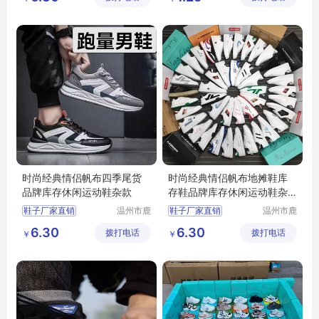
地摊鞋子批发
库存鞋批发
底价鞋批发
时尚经典情侣帆布四季尾货
时尚经典情侣帆布地摊鞋库
品牌库存休闲运动鞋杂款
存鞋品牌库存休闲运动鞋杂
款
鞋子厂家直销
温州市鹿
鞋子厂家直销
温州市鹿
城区快亦
城区快亦
批发鞋子男女
批发鞋子男女
6.30
6.30
拨打电话
步鞋行
拨打电话
步鞋行
￥
￥
地摊鞋子批发
地摊鞋子批发
库存鞋批发
库存鞋批发
底价鞋批发
底价鞋批发