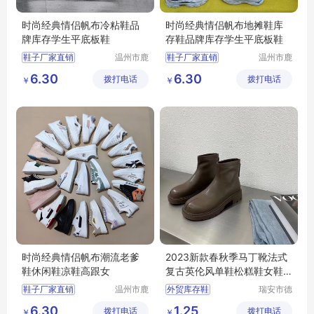
时尚经典情侣帆布冷粘鞋品
时尚经典情侣帆布地摊鞋库
牌库存学生平底板鞋
存鞋品牌库存学生平底板鞋
鞋子厂家直销
温州市鹿
鞋子厂家直销
温州市鹿
城区快亦
城区快亦
批发鞋子男女
批发鞋子男女
6.30
6.30
拨打电话
步鞋行
拨打电话
步鞋行
￥
￥
地摊鞋子批发
地摊鞋子批发
库存鞋批发
库存鞋批发
底价鞋批发
底价鞋批发
时尚经典情侣帆布潮流老爹
2023新款春秋季马丁靴法式
鞋休闲鞋凉鞋高跟女
复古英伦风单鞋松糕鞋女鞋
外贸库存批发
鞋子厂家直销
温州市鹿
外贸库存鞋
瑞安市德
城区快亦
硕鞋行
批发鞋子男女
6.30
1.25
拨打电话
步鞋行
拨打电话
￥
￥