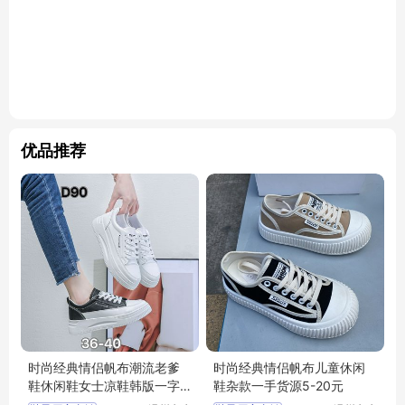
优品推荐
时尚经典情侣帆布潮流老爹
时尚经典情侣帆布儿童休闲
鞋休闲鞋女士凉鞋韩版一字
鞋杂款一手货源5-20元
式