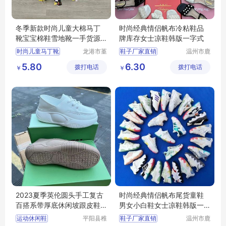
冬季新款时尚儿童大棉马丁
时尚经典情侣帆布冷粘鞋品
靴宝宝棉鞋雪地靴一手货源
牌库存女士凉鞋韩版一字式
批发地摊鞋
时尚儿童马丁靴
龙港市堇
鞋子厂家直销
温州市鹿
伊鞋厂
城区快亦
宝宝棉鞋
库存鞋
批发鞋子男女
5.80
6.30
拨打电话
拨打电话
步鞋行
￥
￥
儿童靴子
地摊鞋
地摊鞋子批发
库存鞋批发
底价鞋批发
2023夏季英伦圆头手工复古
时尚经典情侣帆布尾货童鞋
百搭系带厚底休闲坡跟皮鞋
男女小白鞋女士凉鞋韩版一
地摊批发库存
字式
运动休闲鞋
平阳县稚
鞋子厂家直销
温州市鹿