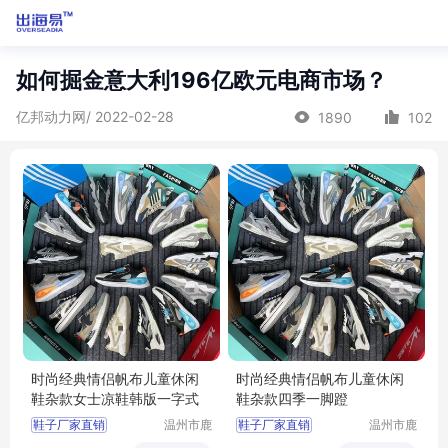
如何掘金意大利196亿欧元电商市场？
亿邦动力网/ 2022-02-28
1890
102
时尚经典情侣帆布儿童休闲
时尚经典情侣帆布儿童休闲
鞋杂款女士凉鞋韩版一字式
鞋杂款四季一脚蹬
鞋子厂家直销
温州市鹿
鞋子厂家直销
温州市鹿
城区快亦
城区快亦
批发鞋子男女
批发鞋子男女