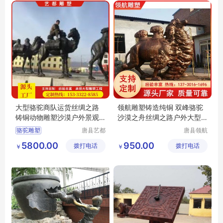
云南玻璃钢雕塑厂
大型骆驼商队运货丝绸之路
领航雕塑铸造纯铜 双峰骆驼
铸铜动物雕塑沙漠户外景观
沙漠之舟丝绸之路户外大型
小品摆件
景观摆件
骆驼雕塑
唐县艺都
唐县领航
雕塑工艺
工艺品厂
5800.00
950.00
拨打电话
品制造有
拨打电话
￥
￥
限公司