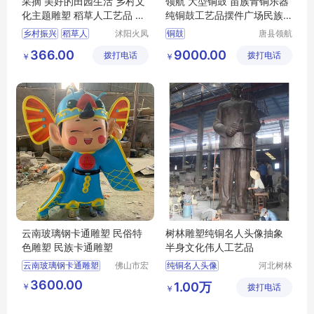
采摘 美好的田园生活 乡村文
领航 大型铜鼓 苗族青铜乐器
化主题雕塑 稻草人工艺品 亲
纯铜鼓工艺品摆件广场民族
子乐园
鼓雕塑定制
乡村振兴
稻草人
沭阳火凤
铜鼓
唐县领航
凰工艺品
工艺品厂
农耕文化
366.00
9000.00
拨打电话
有限公司
拨打电话
￥
￥
云南玻璃钢卡通雕塑 民俗特
树林雕塑纯铜名人头像抽象
色雕塑 民族卡通雕塑
半身文化伟人工艺品
云南玻璃钢卡通雕塑
佛山市宏
纯铜名人头像
河北树林
骏景观雕
雕塑工艺
民俗特色雕塑
3600.00
1.00万
￥
塑有限公
拨打电话
品制造有
￥
民族卡通雕塑
司
限公司
卡通雕塑