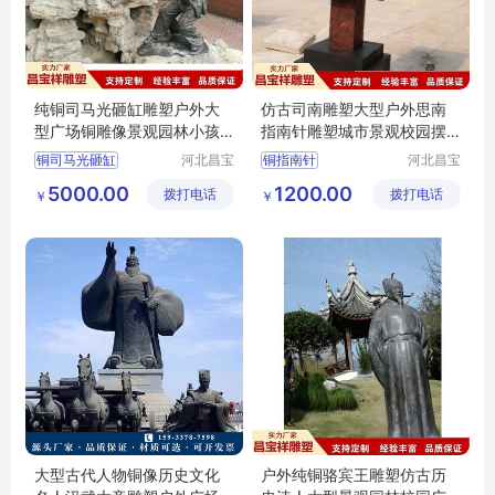
纯铜司马光砸缸雕塑户外大
仿古司南雕塑大型户外思南
型广场铜雕像景观园林小孩
指南针雕塑城市景观校园摆
玩耍童趣摆件
件1.5m
铜司马光砸缸
河北昌宝
铜指南针
河北昌宝
祥雕塑工
祥雕塑工
5000.00
1200.00
拨打电话
艺品制造
拨打电话
艺品制造
￥
￥
有限公司
有限公司
大型古代人物铜像历史文化
户外纯铜骆宾王雕塑仿古历