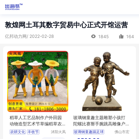
敦煌网土耳其数字贸易中心正式开馆运营
亿邦动力网/ 2022-02-28
1845
164
稻草人工艺品制作户外田园
玻璃钢童趣主题雕塑小孩打
动物造型艺术节草编稻草农
陀螺比赛掰手腕跳高雕像户
耕文化
外校园摆件
农耕文化
丰收节
沭阳火凤
玻璃钢童趣踢足球
佛山市宏
凰工艺品
骏景观雕
稻草艺术
广西城市景观小品铜雕塑