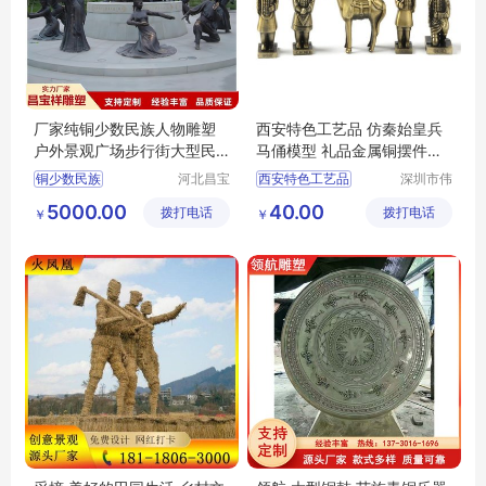
厂家纯铜少数民族人物雕塑
西安特色工艺品 仿秦始皇兵
户外景观广场步行街大型民
马俑模型 礼品金属铜摆件旅
族文化铜摆件
游纪念品
铜少数民族
河北昌宝
西安特色工艺品
深圳市伟
祥雕塑工
辰工艺制
仿秦始皇兵马俑模型
5000.00
40.00
拨打电话
艺品制造
拨打电话
品有限公
￥
￥
礼品金属铜摆件
有限公司
司