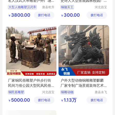
名人汉武大帝雕塑户外广场
史诗人大型景观园林校园广
景观摆件
场铜像摆件
大型人物雕塑汉武帝
唐县乾升
铜骆宾王
河北昌宝
雕塑工艺
祥雕塑工
3800.00
300.00
拨打电话
品销售有
拨打电话
艺品制造
￥
￥
限公司
有限公司
厂家铜民俗雕塑户外步行街
户外大型动物铜雕雕塑麒麟
民间习俗公园大型民风民俗
厂家专制广场景观装饰艺术
人物铸铜摆件
品摆件
铜民俗雕塑
河北昌宝
铜雕动物
唐县永飞
祥雕塑工
雕塑工艺
5000.00
1.13万
拨打电话
艺品制造
拨打电话
品销售有
￥
￥
有限公司
限公司