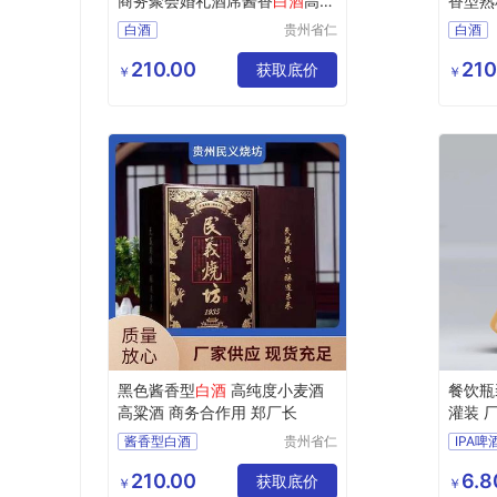
商务聚会婚礼酒席酱香
白酒
高粱
香型熟
酒
白酒
贵州省仁
白酒
怀市聚宝
湘潭白酒茅台镇白酒
塔城酱
盆酒业有
210.00
210
获取底价
江门酱香型白酒白酒茅台镇白酒
吉安酱
￥
￥
限公司
广元酱香型白酒白酒
日照白
昭通酱香型白酒白酒茅台镇白酒
黑色酱香型
白酒
高纯度小麦酒
餐饮瓶装
高粱酒 商务合作用 郑厂长
灌装 
酱香型白酒
贵州省仁
IPA啤
怀市聚宝
孝感酱香型白酒白酒
精酿啤
盆酒业有
210.00
6.8
获取底价
保亭黎族苗族自治县白酒
￥
￥
限公司