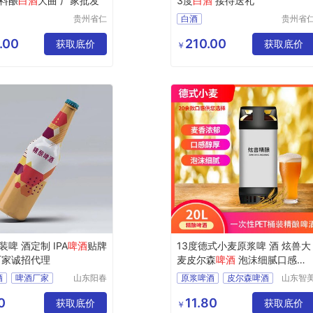
料酿
白酒
大曲 厂家批发
3度
白酒
接待送礼
贵州省仁
白酒
贵州省
怀市聚宝
怀市聚
香型白酒白酒
邯郸白酒茅台镇白酒
盆酒业有
盆酒业
.00
210.00
香型白酒白酒
获取底价
获取底价
惠州酱香型白酒白酒茅台镇白酒
￥
限公司
限公司
酒茅台镇白酒
白城酱香型白酒白酒茅台镇白酒
昌江黎族自治县酱香型白酒白酒
凉山酱香型白酒白酒茅台镇白酒
啤 酒定制 IPA
啤酒
贴牌
13度德式小麦原浆啤 酒 炫兽大
厂家诚招代理
麦皮尔森
啤酒
泡沫细腻口感绵
密
酒
啤酒厂家
山东阳春
原浆啤酒
皮尔森啤酒
山东智
啤酒有限
啤酒有
酒
公司
公司
0
11.80
获取底价
获取底价
￥