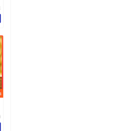
仁
宝
有
美
限