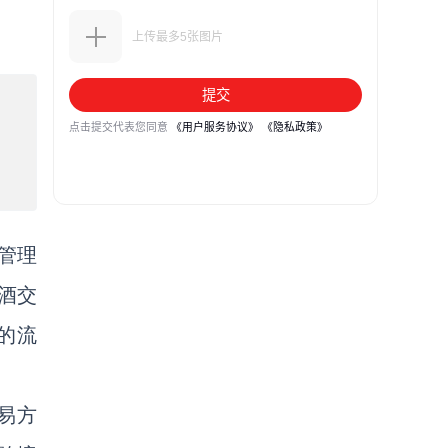
管理
酒交
的流
易方