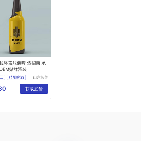
拉环盖瓶装啤 酒招商 承
OEM贴牌灌装
工
精酿啤酒
山东智美
啤酒有限
公司
80
获取底价