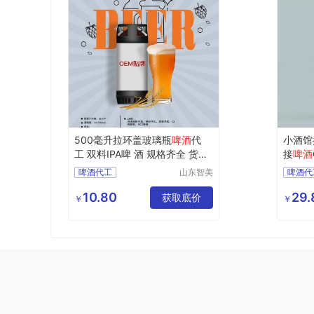
500毫升拉环盖玻璃瓶
啤酒
代
小酒馆
工 双料IPA啤 酒 规格齐全 货源
接
啤酒
充足
啤酒代工
山东智美
啤酒代
啤酒有限
双料IPA啤酒
公司
10.80
29.
获取底价
￥
￥