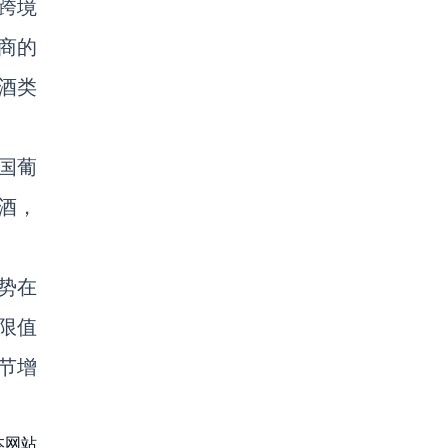
跨境
商的
酒类
国葡
酒，
势在
限值
节增
本网站