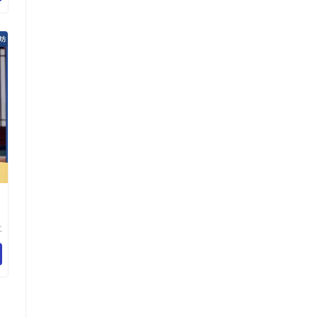
仁
宝
有