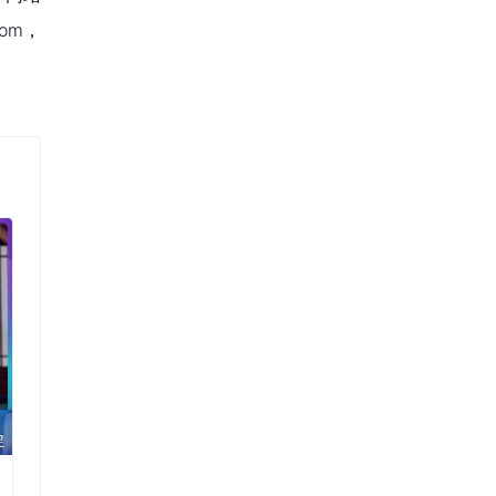
om，
5