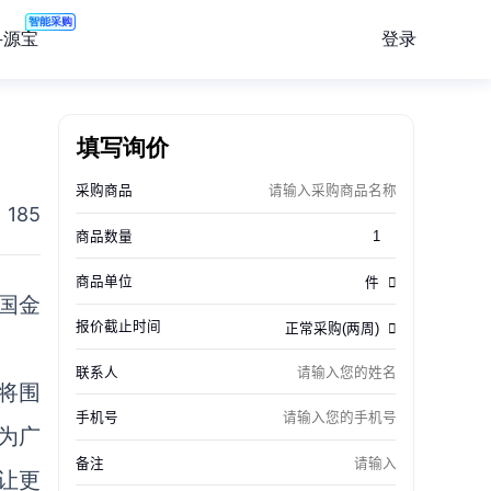
智能采购
登录
寻源宝
填写询价
185
国金
将围
为广
让更