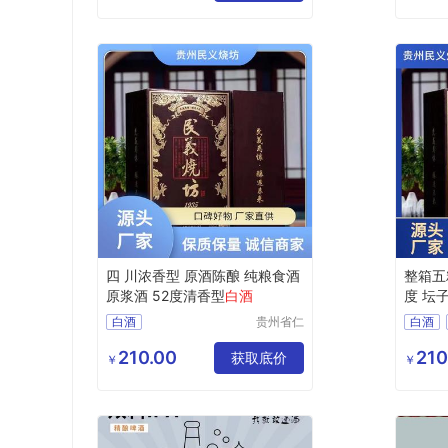
玉溪白酒茅台镇白酒
漯河酱香型白酒白酒茅台镇白酒
四 川浓香型 原酒陈酿 纯粮食酒
整箱五
原浆酒 52度清香型
白酒
度 坛
白酒
贵州省仁
白酒
怀市聚宝
台州酱香型白酒白酒
盆酒业有
210.00
210
黑河白酒
获取底价
￥
￥
限公司
仙桃白酒茅台镇白酒
丹东酱
孝感酱香型白酒白酒茅台镇白酒