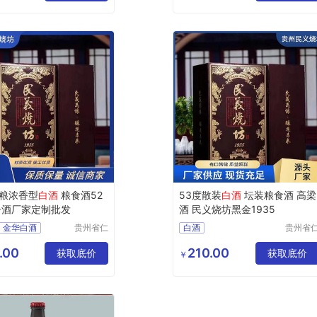
粮浓香型
白酒
粮食酒52
53度散装
白酒
坛装粮食酒 高梁
子酒厂家定制批发
酒 民义烧坊黑金1935
金华白酒
贵州省仁
白酒
贵州省
怀市聚宝
怀市聚
克孜勒苏柯尔克孜白酒茅台镇白酒
琼海酱香型白酒白酒茅台镇白酒
盆酒业有
盆酒业
.00
210.00
获取底价
眉山酱香型白酒白酒茅台镇白酒
图木舒克白酒
获取底价
￥
限公司
限公司
香型白酒白酒
运城酱香型白酒白酒茅台镇白酒
自贡酱香型白酒白酒茅台镇白酒