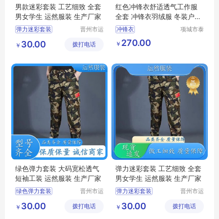
男款迷彩套装 工艺细致 全套
红色冲锋衣舒适透气工作服
男女学生 运然服装 生产厂家
全套 冲锋衣羽绒服 冬装户外
套装 工作服装
弹力迷彩套装
晋州市运
冲锋衣
项城市泰
然服装加
顺制衣有
迷彩绿两件套
270.00
30.00
￥
拨打电话
工厂
限公司
￥
迷彩套装女款
迷彩套装
丛林迷彩服
绿色弹力套装 大码宽松透气
弹力迷彩套装 工艺细致 全套
短袖工装 运然服装 生产厂家
男女学生 运然服装 生产厂家
绿色弹力套装
晋州市运
弹力迷彩套装
晋州市运
然服装加
然服装加
夏季迷彩套装
迷彩弹力针织男女套装
30.00
30.00
拨打电话
工厂
拨打电话
工厂
￥
￥
迷彩工作服男套装
迷彩套装女款
丛林迷彩服
男款迷彩套装