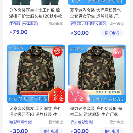
分体套装医生护士工作服 吸
夏季迷彩套装 大码宽松透气
湿排汗护士服长袖120秋冬款
全套男女学生 运然服装 厂家
直供
工作服
分体套装
项城市泰
迷彩弹力针织男女套装
晋州市运
顺制衣有
然服装加
绿色弹力套装
75.00
30.00
￥
限公司
拨打电话
工厂
￥
夏季迷彩套装
迷彩套装
迷彩服装
迷彩套装批发 工艺细致 户外
弹力迷彩套装 户外伪装服 短
运动吸汗不闷 运然服装 生产
袖工装 运然服装 生产厂家
厂家
迷彩绿两件套
晋州市运
弹力迷彩套装
晋州市运
然服装加
然服装加
夏季迷彩套装
军训服迷彩服工作服
30.00
30.00
拨打电话
工厂
拨打电话
工厂
￥
￥
迷彩套装批发
男款迷彩套装