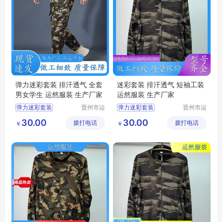
弹力迷彩套装 排汗透气 全套
迷彩套装 排汗透气 短袖工装
男女学生 运然服装 生产厂家
运然服装 生产厂家
弹力迷彩套装
晋州市运
弹力迷彩套装
晋州市运
然服装加
然服装加
绿色弹力套装
绿色弹力套装
30.00
30.00
拨打电话
工厂
拨打电话
工厂
￥
￥
迷彩套装女款
迷彩套装
迷彩套装
迷彩工作服男套装
迷彩套装批发
迷彩服装