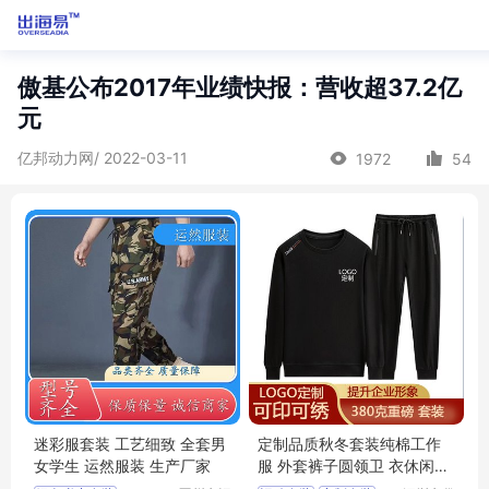
傲基公布2017年业绩快报：营收超37.2亿
元
亿邦动力网/ 2022-03-11
1972
54
迷彩服套装 工艺细致 全套男
定制品质秋冬套装纯棉工作
女学生 运然服装 生产厂家
服 外套裤子圆领卫 衣休闲裤
套头长袖工衣