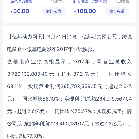
绿色弹力套装
晋州市运
运动套装
定制套装
深圳市黛
然服装加
奈尔服饰
迷彩套装
套装印字
休闲套装
30.00
108.00
拨打电话
工厂
拨打电话
有限公司
￥
￥
迷彩工作服男套装
迷彩圆领短袖
丛林迷彩服
【亿邦动力网讯】3月22日消息，亿邦动力网获悉，跨境
电商企业傲基电商发布2017年业绩快报。
傲基电商业绩快报显示，2017年，司营业总收入
3,729,132,889.49元（超过37.2亿元），同比增长
68.11%；实现营业利润265,703,559.15元（超过2.6亿
元），同比增长88.10%；实现利 润总额264,919,567.04
元（超过2.6亿元），同比增长75.57%；实现归属于挂牌
公司股 东的净利润228,465,131.07元（超过2.2亿元），
同比增长77.18%。