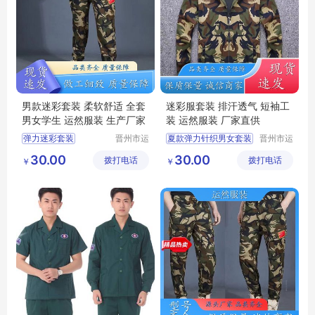
男款迷彩套装 柔软舒适 全套
迷彩服套装 排汗透气 短袖工
男女学生 运然服装 生产厂家
装 运然服装 厂家直供
弹力迷彩套装
晋州市运
夏款弹力针织男女套装
晋州市运
然服装加
然服装加
迷彩套装女款
男款迷彩套装
30.00
30.00
拨打电话
工厂
拨打电话
工厂
￥
￥
迷彩套装
迷彩套装
迷彩套装批发
迷彩套装批发
丛林迷彩服
迷彩服装