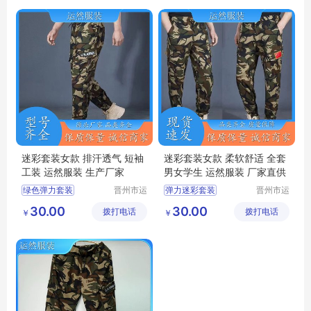
军训迷彩服
夏季迷彩套装
迷彩套装女款 排汗透气 短袖
迷彩套装女款 柔软舒适 全套
工装 运然服装 生产厂家
男女学生 运然服装 厂家直供
绿色弹力套装
晋州市运
弹力迷彩套装
晋州市运
然服装加
然服装加
夏款弹力针织男女套装
迷彩套装
30.00
30.00
拨打电话
工厂
拨打电话
工厂
￥
￥
迷彩套装女款
迷彩工作服男套装
迷彩工作服男套装
迷彩套装批发
迷彩圆领短袖
丛林迷彩服