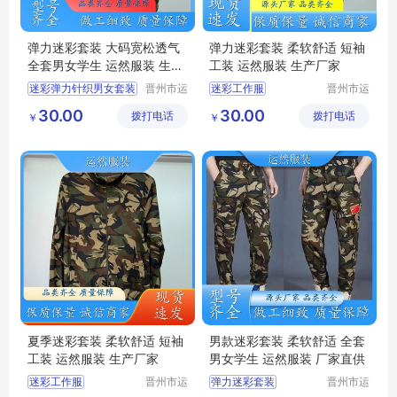
弹力迷彩套装 大码宽松透气
弹力迷彩套装 柔软舒适 短袖
全套男女学生 运然服装 生产
工装 运然服装 生产厂家
厂家
迷彩弹力针织男女套装
晋州市运
迷彩工作服
晋州市运
然服装加
然服装加
迷彩绿两件套
绿色弹力套装
30.00
30.00
拨打电话
工厂
拨打电话
工厂
￥
￥
迷彩套装
迷彩套装
迷彩工作服男套装
迷彩工作服男套装
迷彩圆领短袖
迷彩服装
夏季迷彩套装 柔软舒适 短袖
男款迷彩套装 柔软舒适 全套
工装 运然服装 生产厂家
男女学生 运然服装 厂家直供
迷彩工作服
晋州市运
弹力迷彩套装
晋州市运
然服装加
然服装加