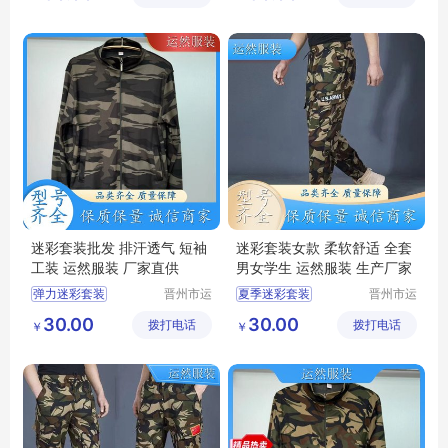
迷彩圆领短袖
迷彩圆领短袖
丛林迷彩服
丛林迷彩服
迷彩套装批发 排汗透气 短袖
迷彩套装女款 柔软舒适 全套
工装 运然服装 厂家直供
男女学生 运然服装 生产厂家
弹力迷彩套装
晋州市运
夏季迷彩套装
晋州市运
然服装加
然服装加
迷彩弹力针织男女套装
迷彩工作服男套装
30.00
30.00
拨打电话
工厂
拨打电话
工厂
￥
￥
迷彩套装批发
迷彩套装批发
迷彩圆领短袖
迷彩服装
军训迷彩服
迷彩圆领短袖