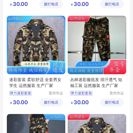
男款迷彩套装
绿色弹力套装
30.00
30.00
拨打电话
工厂
拨打电话
工厂
￥
￥
夏季迷彩套装
夏季迷彩套装
丛林迷彩服
迷彩套装
军训迷彩服
迷彩圆领短袖
迷彩套装 柔软舒适 全套男女
丛林迷彩服批发 排汗透气 短
学生 运然服装 生产厂家
袖工装 运然服装 生产厂家
弹力迷彩套装
晋州市运
弹力迷彩套装
晋州市运
然服装加
然服装加
绿色弹力套装
迷彩弹力针织男女套装
30.00
30.00
拨打电话
工厂
拨打电话
工厂
￥
￥
迷彩套装女款
夏款弹力针织男女套装
男款迷彩套装
夏季迷彩套装
迷彩套装
迷彩工作服男套装