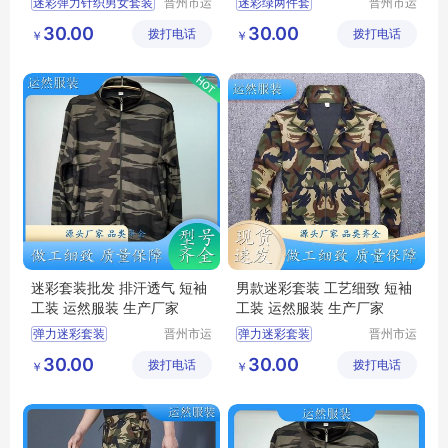
迷彩弹力针织男女套装
晋州市运
迷彩绿两件套
晋州市运
然服装加
然服装加
迷彩套装
迷彩套装
30.00
30.00
拨打电话
工厂
拨打电话
工厂
￥
￥
迷彩工作服男套装
迷彩工作服男套装
迷彩套装批发
迷彩套装批发
军训迷彩服
迷彩圆领短袖
迷彩套装批发 排汗透气 短袖
男款迷彩套装 工艺细致 短袖
工装 运然服装 生产厂家
工装 运然服装 生产厂家
弹力迷彩套装
晋州市运
弹力迷彩套装
晋州市运
然服装加
然服装加
迷彩弹力针织男女套装
夏季迷彩套装
30.00
30.00
拨打电话
工厂
拨打电话
工厂
￥
￥
绿色弹力套装
迷彩工作服男套装
夏季迷彩套装
迷彩套装批发
迷彩服装
军训迷彩服