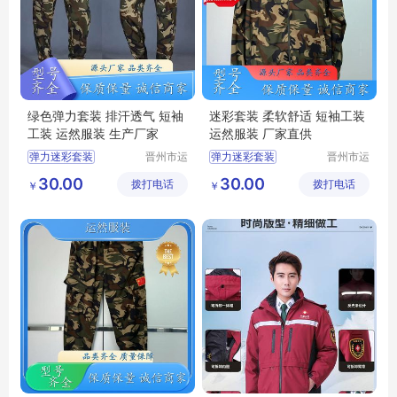
绿色弹力套装 排汗透气 短袖
迷彩套装 柔软舒适 短袖工装
工装 运然服装 生产厂家
运然服装 厂家直供
弹力迷彩套装
晋州市运
弹力迷彩套装
晋州市运
然服装加
然服装加
迷彩工作服
迷彩套装
军训服迷彩服工作服
30.00
30.00
拨打电话
工厂
拨打电话
工厂
￥
￥
迷彩军训服
军训服
夏款弹力针织男女套装
夏季迷彩套装
迷彩圆领短袖