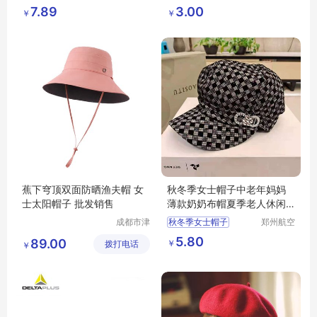
和领带织
港区芙乐
仿羊绒帽子
活动帽子
7.89
3.00
￥
￥
造有限公
鑫日用百
司
货店
蕉下穹顶双面防晒渔夫帽 女
秋冬季女士帽子中老年妈妈
士太阳帽子 批发销售
薄款奶奶布帽夏季老人休闲
鸭舌帽时装帽
成都市津
秋冬季女士帽子
郑州航空
津周到科
港区全瑞
鸭舌帽时装帽
5.80
89.00
￥
拨打电话
技有限公
琦日用品
￥
司
店