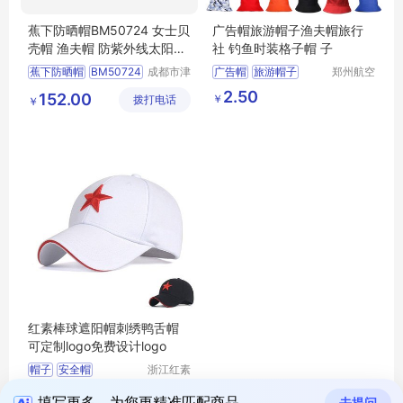
蕉下防晒帽BM50724 女士贝
广告帽旅游帽子渔夫帽旅行
壳帽 渔夫帽 防紫外线太阳帽
社 钓鱼时装格子帽 子
子
蕉下防晒帽
BM50724
成都市津
广告帽
旅游帽子
郑州航空
津周到科
港区芙乐
女士贝壳帽
渔夫帽
渔夫帽
旅行社定制帽
2.50
152.00
￥
拨打电话
技有限公
鑫日用百
￥
防紫外线太阳帽子
司
货店
红素棒球遮阳帽刺绣鸭舌帽
可定制logo免费设计logo
帽子
安全帽
浙江红素
实业有限
11.50
￥
公司
填写更多，为您更精准匹配商品