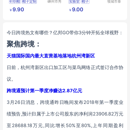
针织帽
帽子定制
嵊州市秀
实验室
帽子
项城市泰
和领带织
顺制衣有
腈纶氨纶帽子
9.90
9.00
￥
￥
造有限公
限公司
带球帽子
司
图案提花帽子
今日跨境热文有哪些？亿邦GO带你3分钟开拓全球视野：
聚焦跨境：
天猫国际国内最大直营基地落地杭州湾新区
日前，杭州湾新区出口加工区与菜鸟网络正式签订合作协
议。
跨境通预计第一季度净赚达2.87亿元
3月26日消息，跨境通昨日晚间发布2018年第一季度业
绩预告,预计归属于上市公司股东的净利润23906.82万元
至28688.18万元,同比增长50%至80%,上年同期盈利