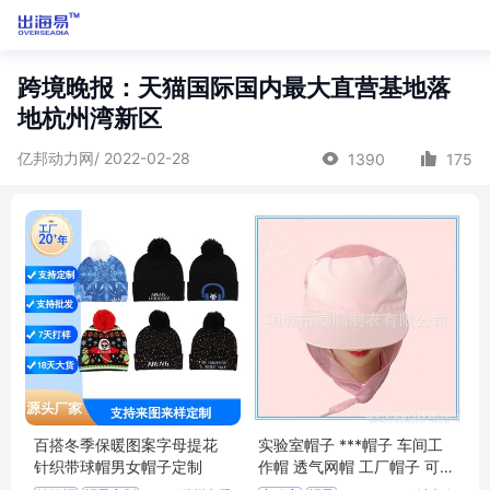
跨境晚报：天猫国际国内最大直营基地落
地杭州湾新区
亿邦动力网/ 2022-02-28
1390
175
百搭冬季保暖图案字母提花
实验室帽子 ***帽子 车间工
针织带球帽男女帽子定制
作帽 透气网帽 工厂帽子 可定
制