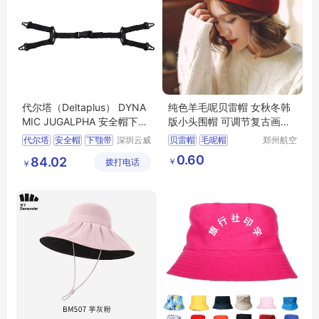
代尔塔（Deltaplus） DYNA
纯色羊毛呢贝雷帽 女秋冬韩
MIC JUGALPHA 安全帽下颚
版小头围帽 可调节复古画家
带Y形 102015
帽 冬季帽子
代尔塔
安全帽
下颚带
深圳云威
贝雷帽
毛呢帽
郑州航空
网络科技
港区芙乐
安全帽配件
102015
冬季帽子
画家帽
0.60
84.02
￥
拨打电话
有限公司
鑫日用百
￥
货店