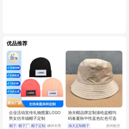
优品推荐
企业活动宣传礼物图案LOGO
渔夫帽品牌定制涤纶盆帽均
男女仿羊绒帽子定制
码春夏秋中性蓝色红色可选
帽子
帽子厂
帽子定制
嵊州市秀
渔夫定制帽子
郑州航空