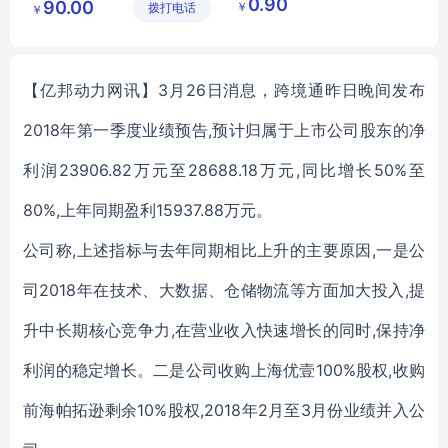
0.90
90.00
￥
拨打电话
限公司
鑫日用百
￥
多功能茶叶盒
防尘防潮收纳翻盖抽屉式简易鞋盒
货店
防尘茶叶盒
【亿邦动力网讯】3月26日消息，跨境通昨日晚间发布
2018年第一季度业绩预告,预计归属于上市公司股东的净
利润23906.82万元至28688.18万元,同比增长50%至
80%,上年同期盈利15937.88万元。
公司称,上述指标与去年同期相比上升的主要原因,一是公
司2018年在技术、大数据、仓储物流等方面加大投入,提
升中长期核心竞争力,在营业收入快速增长的同时,保持净
利润的稳定增长。二是公司收购上海优壹100%股权,收购
前海帕拓逊剩余10%股权,2018年2月至3月份业绩并入公