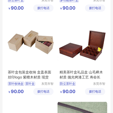
防尘茶叶盒
东莞市智
多功能茶叶盒
东莞市智
合木业有
合木业有
大容量茶叶盒
茶叶收纳盒
90.00
90.00
拨打电话
限公司
拨打电话
限公司
￥
￥
多功能茶叶盒
防尘茶叶盒
茶叶收纳盒
茶叶盒
大容量茶叶盒
茶叶盒
茶叶盒包装盒收纳 盒盖表面
精美茶叶盒礼品盒 山毛榉木
丝印logo 紫檀木材质 现货
材质 抛光烤漆工艺 寿命长
茶叶收纳盒
茶叶盒
东莞市智
防尘茶叶盒
东莞市智
合木业有
合木业有
防尘茶叶盒
大容量茶叶盒
茶叶盒
90.00
90.00
拨打电话
限公司
拨打电话
限公司
￥
￥
多功能茶叶盒
茶叶收纳盒
大容量茶叶盒
多功能茶叶盒