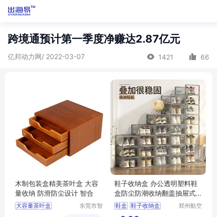
跨境通预计第一季度净赚达2.87亿元
亿邦动力网/ 2022-03-07
1421
66
木制包装盒精美茶叶盒 大容
鞋子收纳盒 办公透明塑料鞋
量收纳 防滑防尘设计 智合
盒防尘防潮收纳翻盖抽屉式
简易鞋盒
大容量茶叶盒
东莞市智
鞋盒
鞋子收纳盒
郑州航空
合木业有
港区芙乐
茶叶收纳盒
茶叶盒
办公透明塑料鞋盒