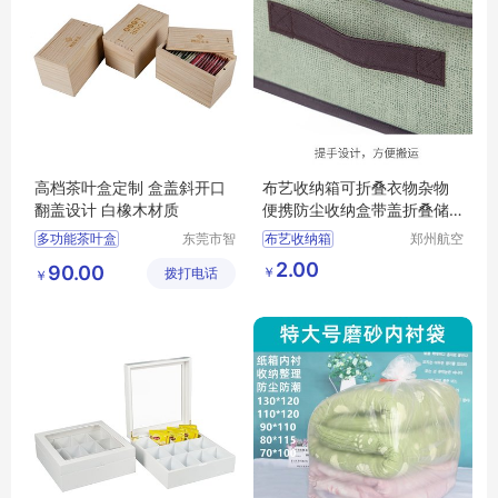
高档茶叶盒定制 盒盖斜开口
布艺收纳箱可折叠衣物杂物
翻盖设计 白橡木材质
便携防尘收纳盒带盖折叠储
物箱
多功能茶叶盒
东莞市智
布艺收纳箱
郑州航空
合木业有
港区芙乐
大容量茶叶盒
可折叠衣物
2.00
90.00
￥
拨打电话
限公司
鑫日用百
￥
茶叶收纳盒
杂物便携防尘
货店
防尘茶叶盒
茶叶盒
纳盒带盖折叠储物箱