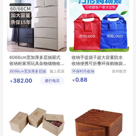
6066cm宽加厚多层抽屉式
收纳手提袋子超大容量防水
收纳柜家用玩具杂物储物收
收纳便携可折叠环保购物袋
纳柜子整理箱
印字印logo
6066cm宽加厚多层抽
颍上星源
环保时尚收纳
郑州航空
科技发展
港区芙乐
手提袋子
0.88
382.00
￥
拨打电话
有限公司
鑫日用百
￥
超大容量防水收纳
货店
便携可折叠环保购物袋
购物袋印字印logo