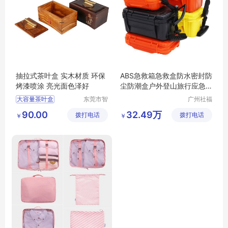
抽拉式茶叶盒 实木材质 环保
ABS急救箱急救盒防水密封防
烤漆喷涂 亮光面色泽好
尘防潮盒户外登山旅行应急
配件收纳盒
大容量茶叶盒
东莞市智
广州社福
合木业有
耐医疗器
茶叶收纳盒
90.00
32.49万
拨打电话
限公司
拨打电话
械有限公
￥
￥
多功能茶叶盒
司
防尘茶叶盒
茶叶盒