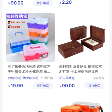
2.20
90.00
￥
拨打电话
限公司
鑫日用百
￥
多功能茶叶盒
收纳盒
货店
防尘茶叶盒
三层折叠收纳药箱 透明塑料
高档茶叶盒收纳盒 翻盖式实
美甲箱美术绘画储物箱 家用
木打造 手工雕刻自然纹理
药品收纳箱
收纳药箱
叠收纳药箱
广州社福
防尘茶叶盒
东莞市智
耐医疗器
合木业有
收纳箱
三层药箱
大容量茶叶盒
19.90
90.00
拨打电话
械有限公
拨打电话
限公司
￥
￥
储物箱
茶叶收纳盒
司
多功能茶叶盒
茶叶盒