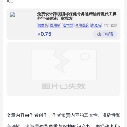
司。
免费设计跨境团标保健号鼻通精油跨境代工鼻
舒宁保健液厂家批发
便携装
医用级
透气型
鼻用凝胶
家庭装
郑州宜康
赛亿生物
科技有限
0.75
拨打电话
￥
公司
文章内容由作者创作，作者负责内容的真实性、准确性和
合法性。出海易倡导尊重与保护知识产权，未经作者和/