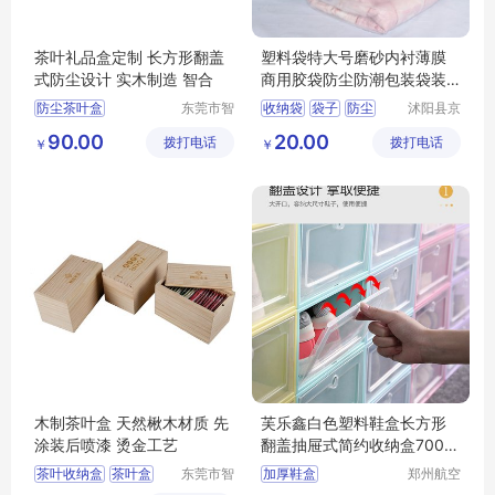
茶叶礼品盒定制 长方形翻盖
塑料袋特大号磨砂内衬薄膜
式防尘设计 实木制造 智合
商用胶袋防尘防潮包装袋装
被子的收纳袋
防尘茶叶盒
东莞市智
收纳袋
袋子
防尘
沭阳县京
合木业有
碧百货中
大容量茶叶盒
防潮
整理袋
90.00
20.00
拨打电话
限公司
拨打电话
心
￥
￥
茶叶收纳盒
多功能茶叶盒
茶叶盒
木制茶叶盒 天然楸木材质 先
芙乐鑫白色塑料鞋盒长方形
涂装后喷漆 烫金工艺
翻盖抽屉式简约收纳盒700毫
升
茶叶收纳盒
茶叶盒
东莞市智
加厚鞋盒
郑州航空
合木业有
港区芙乐
大容量茶叶盒
透明鞋盒塑料翻盖抽屉式