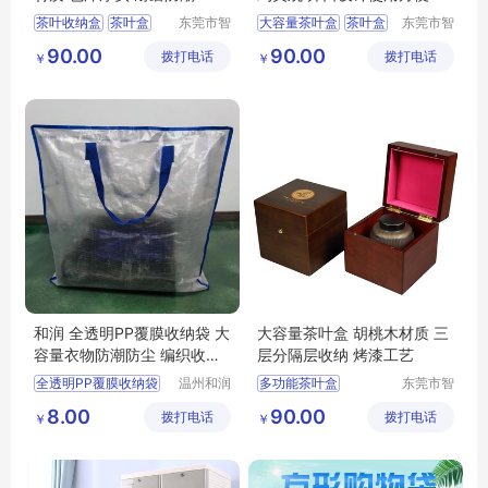
茶叶收纳盒
茶叶盒
东莞市智
大容量茶叶盒
茶叶盒
东莞市智
合木业有
合木业有
大容量茶叶盒
防尘茶叶盒
90.00
90.00
拨打电话
限公司
拨打电话
限公司
￥
￥
多功能茶叶盒
茶叶收纳盒
防尘茶叶盒
多功能茶叶盒
和润 全透明PP覆膜收纳袋 大
大容量茶叶盒 胡桃木材质 三
容量衣物防潮防尘 编织收纳
层分隔层收纳 烤漆工艺
包 现货
全透明PP覆膜收纳袋
温州和润
多功能茶叶盒
东莞市智
包装有限
合木业有
大容量
防潮防尘
大容量茶叶盒
8.00
90.00
拨打电话
公司
拨打电话
限公司
￥
￥
编织收纳包
收纳袋
茶叶收纳盒
茶叶盒
防尘茶叶盒