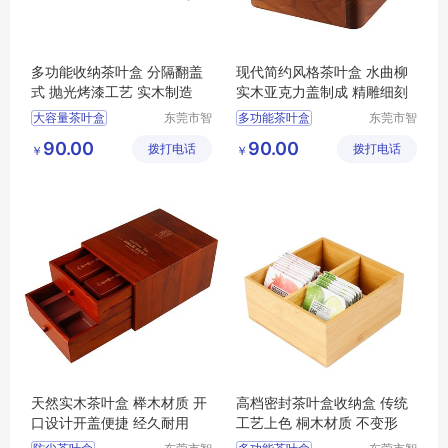
多功能收纳茶叶盒 分隔翻盖
现代简约风格茶叶盒 水曲柳
式 抛光烤漆工艺 实木制造
实木亚克力盖制成 精雕细刻
大容量茶叶盒
东莞市智
多功能茶叶盒
东莞市智
合木业有
合木业有
茶叶收纳盒
大容量茶叶盒
茶叶盒
90.00
90.00
拨打电话
限公司
拨打电话
限公司
￥
￥
多功能茶叶盒
茶叶盒
防尘茶叶盒
防尘茶叶盒
茶叶收纳盒
天然实木茶叶盒 榉木材质 开
高档密封茶叶盒收纳盒 传统
口设计开盖便捷 经久耐用
工艺上色 桐木材质 不变形