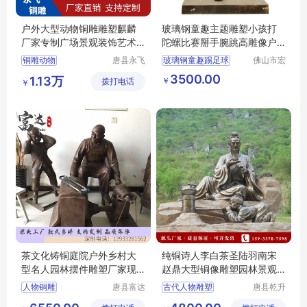
户外大型动物铜雕雕塑麒麟
玻璃钢童趣主题雕塑小孩打
厂家专制广场景观装饰艺术
陀螺比赛掰手腕跳高雕像户
品摆件
外校园摆件
铜雕动物
唐县永飞
玻璃钢童趣踢足球
佛山市宏
雕塑工艺
骏景观雕
广西城市景观小品铜雕塑
3500.00
1.13万
￥
拨打电话
品销售有
塑有限公
￥
广西玻璃钢雕塑
限公司
司
景观小品雕塑
玻璃钢童趣雕塑
茶文化铸铜庭院户外乡村大
纯铜诗人李白茶圣陆羽南宋
型名人园林摆件雕塑厂家现
赵鼎大型铜像雕塑园林景观
货
户外摆件定制
人物铜雕
唐县富达
古代人物雕塑
唐县乾升
工艺品厂
雕塑工艺