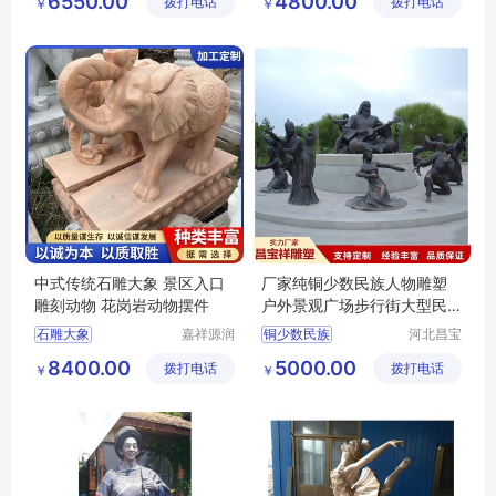
6550.00
4800.00
拨打电话
拨打电话
品销售有
￥
￥
限公司
中式传统石雕大象 景区入口
厂家纯铜少数民族人物雕塑
雕刻动物 花岗岩动物摆件
户外景观广场步行街大型民
族文化铜摆件
石雕大象
嘉祥源润
铜少数民族
河北昌宝
石雕有限
祥雕塑工
中式传统石雕大象
8400.00
5000.00
拨打电话
公司
拨打电话
艺品制造
￥
￥
景区入口雕刻动物
有限公司