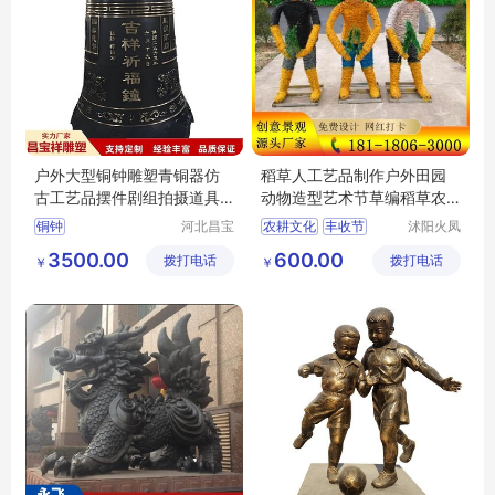
户外大型铜钟雕塑青铜器仿
稻草人工艺品制作户外田园
古工艺品摆件剧组拍摄道具
动物造型艺术节草编稻草农
寺庙专用撞钟
耕文化
铜钟
河北昌宝
农耕文化
丰收节
沭阳火凤
祥雕塑工
凰工艺品
稻草艺术
3500.00
600.00
拨打电话
艺品制造
拨打电话
有限公司
￥
￥
有限公司