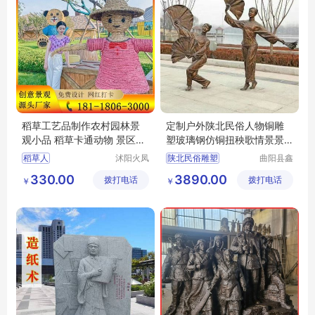
稻草工艺品制作农村园林景
定制户外陕北民俗人物铜雕
观小品 稻草卡通动物 景区花
塑玻璃钢仿铜扭秧歌情景景
海草编人物
观雕塑厂家
稻草人
沭阳火凤
陕北民俗雕塑
曲阳县鑫
凰工艺品
韵雕塑有
少数民族铜雕塑
330.00
3890.00
拨打电话
有限公司
拨打电话
限公司
￥
￥
小品雕塑厂家
城市铜雕
园林雕塑