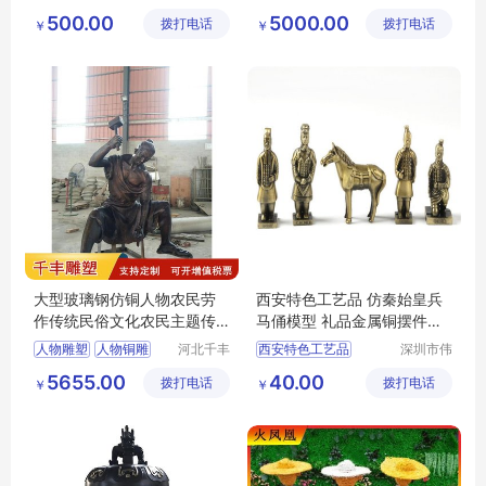
商贸有限
祥雕塑工
乡村景区创意
500.00
5000.00
拨打电话
公司
拨打电话
艺品制造
￥
￥
有限公司
大型玻璃钢仿铜人物农民劳
西安特色工艺品 仿秦始皇兵
作传统民俗文化农民主题传
马俑模型 礼品金属铜摆件旅
播文化雕塑
游纪念品
人物雕塑
人物铜雕
河北千丰
西安特色工艺品
深圳市伟
雕塑工艺
辰工艺制
仿秦始皇兵马俑模型
5655.00
40.00
拨打电话
品制造有
拨打电话
品有限公
￥
￥
礼品金属铜摆件
限公司
司