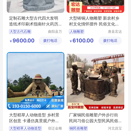
定制石雕大型古代四大发明
大型铸铜人物雕塑 新农村乡
造纸术印刷术指南针火药历
村文化情怀摆件 民俗文化小
史文化雕塑摆件广场户外景
品铜雕定制
大型古代石雕
曲阳县万
人物雕塑
唐县宏达
区校园公园装饰
洋雕刻有
雕塑工艺
古代四大发明雕塑
小品铜雕定制
9600.00
6100.00
拨打电话
限公司
拨打电话
品制造有
￥
￥
造纸术石雕摆件
限公司
大型稻草人动物造型 乡村景
厂家铜民俗雕塑户外步行街
区创意 卡通仿真景观户外雕
民间习俗公园大型民风民俗
塑定制
人物铸铜摆件
大型稻草人动物造型
宿迁金雕
铜民俗雕塑
河北昌宝