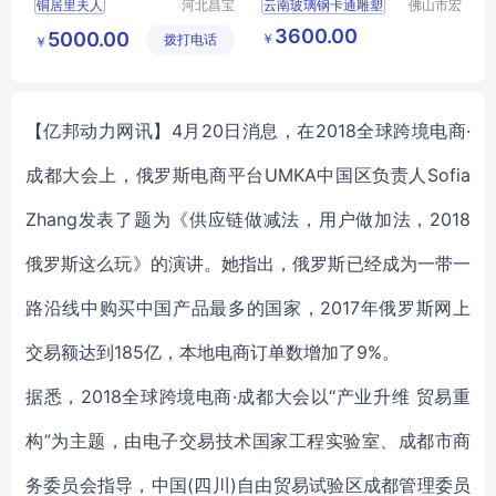
铜居里夫人
河北昌宝
云南玻璃钢卡通雕塑
佛山市宏
祥雕塑工
骏景观雕
民俗特色雕塑
3600.00
5000.00
￥
拨打电话
艺品制造
塑有限公
￥
民族卡通雕塑
有限公司
司
卡通雕塑
云南玻璃钢雕塑厂
【亿邦动力网讯】4月20日消息，在2018全球跨境电商·
成都大会上，俄罗斯电商平台UMKA中国区负责人Sofia
Zhang发表了题为《供应链做减法，用户做加法，2018
俄罗斯这么玩》的演讲。她指出，俄罗斯已经成为一带一
路沿线中购买中国产品最多的国家，2017年俄罗斯网上
交易额达到185亿，本地电商订单数增加了9%。
据悉，2018全球跨境电商·成都大会以“产业升维 贸易重
构”为主题，由电子交易技术国家工程实验室、成都市商
务委员会指导，中国(四川)自由贸易试验区成都管理委员