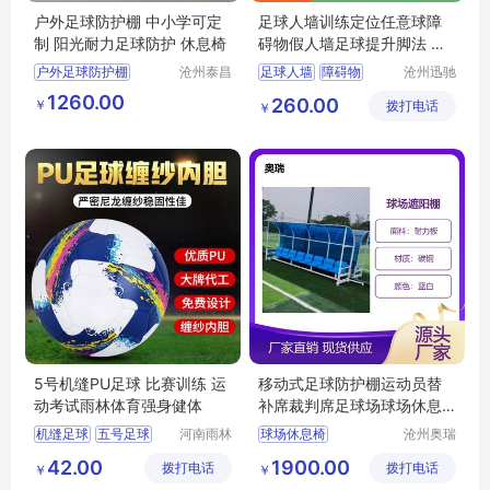
户外足球防护棚 中小学可定
足球人墙训练定位任意球障
制 阳光耐力足球防护 休息椅
碍物假人墙足球提升脚法 带
底座ABS材质
户外足球防护棚
沧州泰昌
足球人墙
障碍物
沧州迅驰
体育器材
体育用品
定制足球防护棚
假人墙
足球训练
1260.00
260.00
￥
制造有限
拨打电话
有限公司
￥
学校足球防护休息椅
足球用品
公司
足球防护休息椅
阳光耐力瓦防护棚
5号机缝PU足球 比赛训练 运
移动式足球防护棚运动员替
动考试雨林体育强身健体
补席裁判席足球场球场休息
椅厂家销售
机缝足球
五号足球
河南雨林
球场休息椅
沧州奥瑞
教育工程
体育器材
运动足球
足球防护棚
42.00
1900.00
拨打电话
有限公司
拨打电话
制造有限
￥
￥
运动员替补席
公司