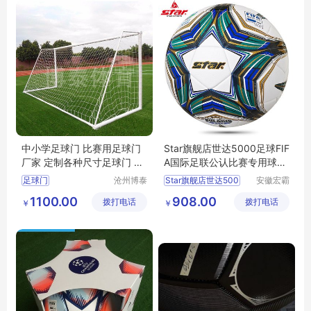
中小学足球门 比赛用足球门
Star旗舰店世达5000足球FIF
厂家 定制各种尺寸足球门 实
A国际足联公认比赛专用球SB
体厂家
105TB
足球门
沧州博泰
Star旗舰店世达500
安徽宏霸
体育设备
机械设备
1100.00
908.00
拨打电话
有限公司
拨打电话
有限公司
￥
￥