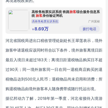
离境退税政策的。
高铁售检票实训系统 铁路
旅客
综合服务信息系
统
旅客
身份验证闸机
高铁售检票实训系统
广州翼梭
电子科技
铁路旅客综合服务信息系统
有限公司
8.69万
拨打电话
￥
旅客身份验证闸机
铁路售检票实训系统
铁路旅客服务实训系统
河北省国税局进出口税收管理处副处长王翠莲表示，境外
旅客申请退税应该同时符合以下条件，境外旅客离境日距
最后入境日未超过183天；离境日距退税物品购买日不超
过90天；同一境外旅客同一日在同一退税商店购买的退
税物品达到500元人民币；退税物品尚未启用和消费；所
购退税物品由境外旅客本人随身携带或随行托运出境。
据亿邦动力了解，2018年第一季度，河北省接待入境游