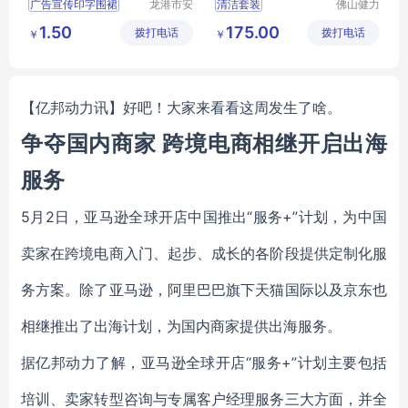
广告宣传印字围裙
龙港市安
清洁套装
佛山健力
封纸塑制
清洁用品
防水防油涤纶围裙
清洁工具组合
1.50
175.00
拨打电话
品厂（个
拨打电话
有限公司
￥
￥
一次性涤纶火锅围裙
开荒保洁工具
体工商
活动宣传厨房围裙
保洁工具组合
户）
餐饮家用厨房围裙
【亿邦动力讯】好吧！大家来看看这周发生了啥。
争夺国内商家 跨境电商相继开启出海
服务
5月2日，亚马逊全球开店中国推出“服务+”计划，为中国
卖家在跨境电商入门、起步、成长的各阶段提供定制化服
务方案。除了亚马逊，阿里巴巴旗下天猫国际以及京东也
相继推出了出海计划，为国内商家提供出海服务。
据亿邦动力了解，亚马逊全球开店“服务+”计划主要包括
培训、卖家转型咨询与专属客户经理服务三大方面，并全