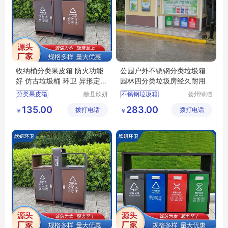
收纳桶分类果皮箱 防火功能
公园户外不锈钢分类垃圾箱
好 仿古垃圾桶 环卫 异形定制
园林四分类垃圾房经久耐用
欣妍
分类果皮箱
献县欣妍
不锈钢垃圾箱
扬州绿洁
环卫设备
公共设施
仿古垃圾桶分类果皮箱
景区垃圾桶
135.00
283.00
拨打电话
制造有限
拨打电话
有限公司
￥
￥
环卫分类果皮箱
环卫垃圾箱
公司
防火功能好分类果皮箱
公园果壳箱
收纳桶分类果皮箱
环卫果皮箱