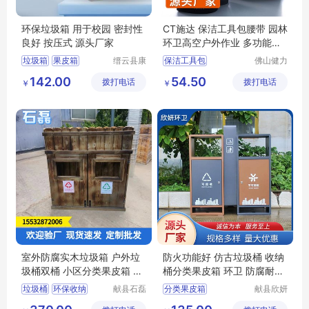
环保垃圾箱 用于校园 密封性
CT施达 保洁工具包腰带 园林
良好 按压式 源头厂家
环卫高空户外作业 多功能维
修清洁帆布包
垃圾箱
果皮箱
缙云县康
保洁工具包
佛山健力
荣环保设
清洁用品
不锈钢垃圾箱
保洁工具腰带
142.00
54.50
拨打电话
备有限公
拨打电话
有限公司
￥
￥
分类垃圾箱
户外作业包
司
分类垃圾桶
清洁帆布包
室外防腐实木垃圾箱 户外垃
防火功能好 仿古垃圾桶 收纳
圾桶双桶 小区分类果皮箱 二
桶分类果皮箱 环卫 防腐耐磨
分类 可定制
欣妍
垃圾桶
环保收纳
献县石磊
分类果皮箱
献县欣妍
环卫设备
环卫设备
防腐实木
定制批发
仿古垃圾桶分类果皮箱