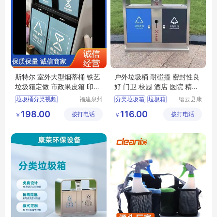
斯特尔 室外大型烟蒂桶 铁艺
户外垃圾桶 耐碰撞 密封性良
垃圾箱定做 市政果皮箱 印花
好 门卫 校园 酒店 医院 精细
LOGO
制作
垃圾桶分类视频
福建泉州
分类垃圾箱
垃圾箱
缙云县康
斯特尔工
荣环保设
垃圾分类垃圾桶绘画
果皮箱
分类垃圾桶
198.00
116.00
拨打电话
艺品有限
拨打电话
备有限公
￥
￥
垃圾桶分类照片
不锈钢垃圾箱
公司
司
医疗垃圾桶分类五大类
不锈钢垃圾桶价格表