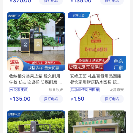
370.00
135.00
拨打电话
有限公司
拨打电话
制造有限
￥
￥
源头厂家
环卫分类果皮箱
公司
防火功能好分类果皮箱
收纳桶分类果皮箱
收纳桶分类果皮箱 经久耐用
安峰工艺 礼品百货用品围腰
学校 仿古垃圾桶 防腐耐磨 欣
餐饮家用厨房防水围裙 按需
妍
定制
分类果皮箱
献县欣妍
活动宣传厨房围裙
龙港市安
环卫设备
封纸塑制
仿古垃圾桶分类果皮箱
广告宣传印字围裙
135.00
1.50
拨打电话
制造有限
拨打电话
品厂（个
￥
￥
学校分类果皮箱
防水防油涤纶围裙
公司
体工商
经久耐用分类果皮箱
印字工作服围裙
户）
收纳桶分类果皮箱
广告工装印花围裙