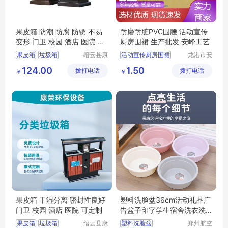
果皮箱 防潮 防腐 防锈 不易
耐磨耐脏PVC围腰 活动宣传
变形 门卫 校园 酒店 医院 坚
厨房围裙 生产批发 安峰工艺
固耐用
果皮箱
垃圾箱
缙云县康
活动宣传厨房围裙
龙港市安
荣环保设
封纸塑制
分类垃圾桶
印字工作服围裙
124.00
1.50
拨打电话
备有限公
拨打电话
品厂（个
￥
￥
不锈钢垃圾箱
一次性涤纶火锅围裙
司
体工商
分类垃圾箱
广告宣传印字围裙
户）
餐饮家用厨房围裙
果皮箱 干湿分离 密封性良好
塑料洗脸盆36cm活动礼品广
门卫 校园 酒店 医院 可定制
告盆子印字学生宿舍洗衣洗
脚塑料盆
果皮箱
垃圾箱
缙云县康
塑料洗脸盆
郑州航空