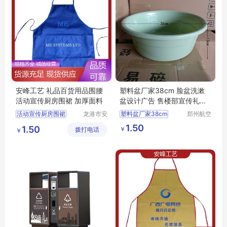
安峰工艺 礼品百货用品围腰
塑料盆厂家38cm 脸盆洗漱
活动宣传厨房围裙 加厚面料
盆设计广告 售楼部宣传礼品
摆地摊
活动宣传厨房围裙
龙港市安
塑料盆厂家38cm
郑州航空
封纸塑制
港区全瑞
印字防水防油围裙
脸盆洗漱盆设计广告
1.50
1.50
￥
拨打电话
品厂（个
琦日用品
￥
印字工作服围裙
售楼部宣传礼品摆地摊
体工商
店
防水防油涤纶围裙
户）
一次性涤纶火锅围裙