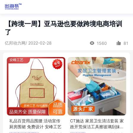
【跨境一周】亚马逊也要做跨境电商培训
了
亿邦动力网/ 2022-02-28
1560
81
礼品百货用品围腰 活动宣传
CT施达 家居卫生清洁套装 家
厨房围裙 免费设计 安峰工艺
政开荒保洁工具擦玻璃刮抹
布刷子组合