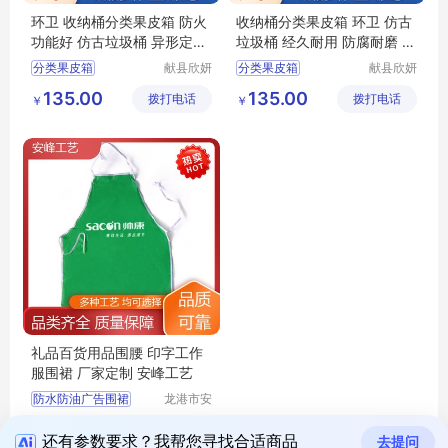
环卫 收纳桶分类果皮箱 防火
收纳桶分类果皮箱 环卫 仿古
功能好 仿古垃圾桶 异形定制
垃圾桶 经久耐用 防腐耐磨 欣
欣妍
妍
分类果皮箱
献县欣妍
分类果皮箱
献县欣妍
环卫设备
环卫设备
仿古垃圾桶分类果皮箱
仿古垃圾桶分类果皮箱
135.00
135.00
拨打电话
制造有限
拨打电话
制造有限
￥
￥
环卫分类果皮箱
环卫分类果皮箱
公司
公司
防火功能好分类果皮箱
经久耐用分类果皮箱
收纳桶分类果皮箱
收纳桶分类果皮箱
礼品百货用品围腰 印字工作
服围裙 厂家定制 安峰工艺
防水防油广告围裙
龙港市安
封纸塑制
防水防油涤纶围裙
1.50
拨打电话
品厂（个
￥
广告工装印花围裙
还有参数要求？我帮您寻找合适商品
去提问
体工商