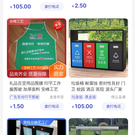
荣环保设
港区全瑞
不锈钢垃圾箱
36cm活动礼品广告盆子
2.50
105.00
￥
拨打电话
备有限公
琦日用品
￥
分类垃圾桶
司
店
分类垃圾箱
礼品百货用品围腰 印字工作
垃圾桶 耐腐蚀 密封性良好 门
服围裙 加厚面料 安峰工艺
卫 校园 酒店 医院 源头厂家
广告宣传印字围裙
龙港市安
垃圾箱
果皮箱
缙云县康
封纸塑制
荣环保设
广告工装印花围裙
分类垃圾箱
1.50
105.00
拨打电话
品厂（个
拨打电话
备有限公
￥
￥
印字工作服围裙
不锈钢垃圾箱
体工商
司
防水防油涤纶围裙
分类垃圾桶
户）
活动宣传厨房围裙