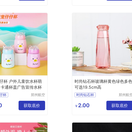
运动杯搅拌杯
塑料杯摇摇杯健身杯咖啡杯吸管杯随手杯运动杯搅拌杯奶昔杯摇摇杯
仔杯 户外儿童饮水杯萌
时尚钻石杯玻璃杯黄色绿色多
 卡通杯盖广告宣传水杯
可选19.5cm高
仔杯
郑州航空
时尚钻石杯
郑州航
港区芙乐
港区芙
户外儿童饮水杯萌宠玻璃
鑫日用百
鑫日用
0
2.00
盖广告宣传水杯
获取底价
获取底价
￥
货店
货店