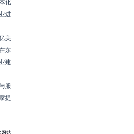
本化
业进
1亿美
。在东
企业建
品与服
家提
本网站