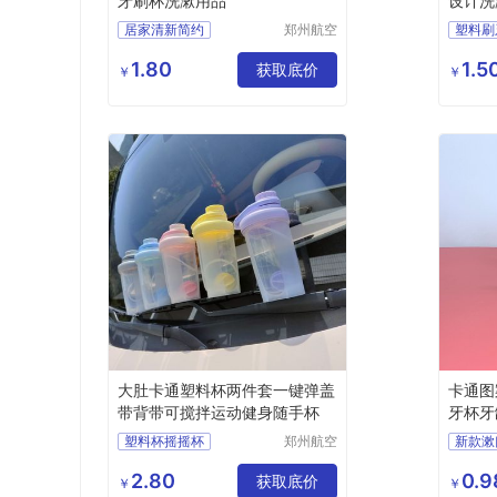
牙刷杯洗漱用品
设计洗
居家清新简约
郑州航空
塑料刷
港区芙乐
双色漱口杯
创意洗
鑫日用百
1.80
1.5
情侣刷牙杯洗漱杯
获取底价
￥
￥
货店
塑料牙刷杯水杯子
会销礼品批发
大肚卡通塑料杯两件套一键弹盖
卡通图
带背带可搅拌运动健身随手杯
牙杯牙
塑料杯摇摇杯
郑州航空
新款漱
港区芙乐
健身杯咖啡杯吸管杯
学生卡
鑫日用百
2.80
0.9
获取底价
随手杯运动杯搅拌杯奶昔杯摇摇杯
塑料杯
￥
￥
货店