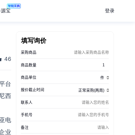
智能采购
登录
寻源宝
填写询价
46
商平台
度尼西
亚电
企业