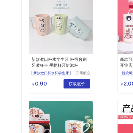
新款漱口杯水学生牙 杯宿舍刷
新款可
牙漱杯带 手柄杯牙缸漱杯
开业店
制
新款漱口杯水杯学生牙
郑州航空
新款可
港区全瑞
杯宿舍刷牙杯洗漱杯带
女随手
琦日用品
0.90
2.0
手柄杯牙缸漱口杯
获取底价
礼品地
￥
￥
店