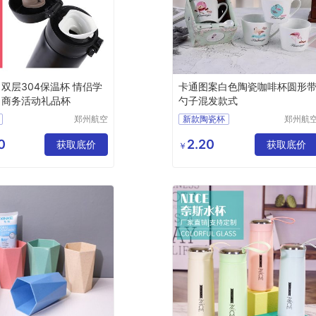
 双层304保温杯 情侣学
卡通图案白色陶瓷咖啡杯圆形
 商务活动礼品杯
勺子混发款式
郑州航空
新款陶瓷杯
郑州航
港区芙乐
港区芙
04保温杯
创意卡通情侣陶瓷杯
鑫日用百
鑫日用
0
2.20
生随手
获取底价
马克杯
小礼品
获取底价
￥
货店
货店
动礼品杯
咖啡杯