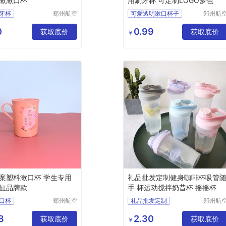
漱漱口杯
用刷牙杯 可定制LOGO多色
牙杯
郑州航空
可爱透明漱口杯子
郑州航
港区芙乐
港区芙
漱杯子
家用女牙具杯刷
鑫日用百
鑫日用
0
0.99
获取底价
简约带柄牙刷杯牙缸杯情侣漱口杯牙杯
牙洗漱杯塑料宿舍牙缸
获取底价
￥
货店
货店
情侣牙刷杯
日用百货
案塑料漱口杯 学生专用
礼品批发定制健身咖啡杯吸管
缸品牌款
手 杯运动搅拌奶昔杯 摇摇杯
口杯
郑州航空
礼品批发定制
郑州航
港区芙乐
港区全
通牙杯
健身杯咖啡杯
鑫日用百
琦日用
8
2.30
居家牙杯牙缸
获取底价
吸管杯随手杯
获取底价
￥
货店
店