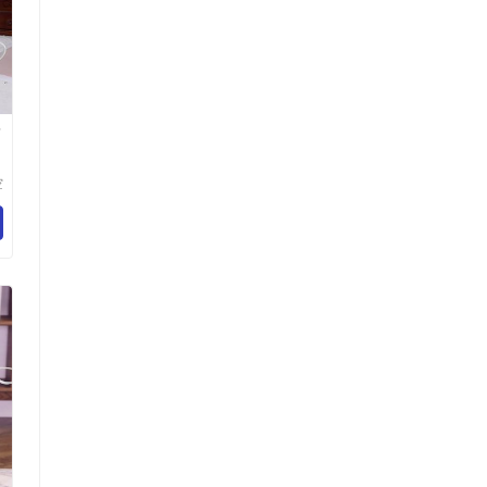
带
空
乐
百