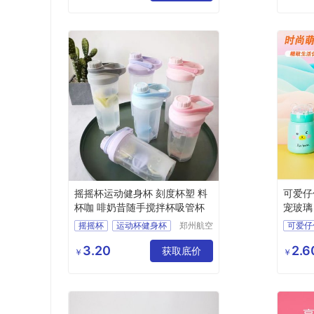
摇摇杯运动健身杯 刻度杯塑 料
可爱仔
杯咖 啡奶昔随手搅拌杯吸管杯
宠玻璃
摇摇杯
运动杯健身杯
郑州航空
可爱仔
港区全瑞
塑料杯咖啡杯
琦日用品
3.20
2.6
获取底价
卡通杯
￥
￥
店