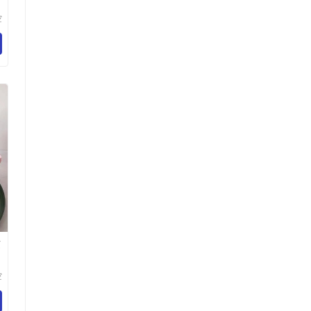
空
乐
百
随
空
瑞
品