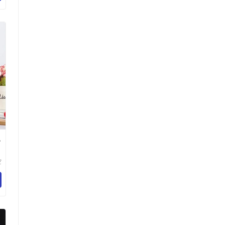
色
空
乐
百