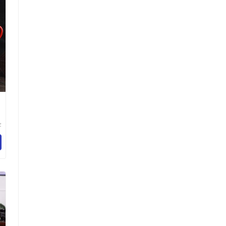
企
技
司