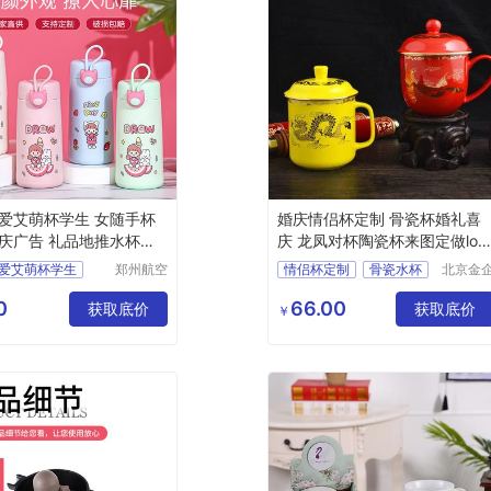
爱艾萌杯学生 女随手杯
婚庆情侣杯定制 骨瓷杯婚礼喜
庆广告 礼品地推水杯印
庆 龙凤对杯陶瓷杯来图定做log
o 骨瓷水杯
爱艾萌杯学生
郑州航空
情侣杯定制
骨瓷水杯
北京金
港区芙乐
文创科
杯开业店庆广告
陶瓷杯来图定做
鑫日用百
有限公
0
66.00
推水杯印制
获取底价
获取底价
￥
货店