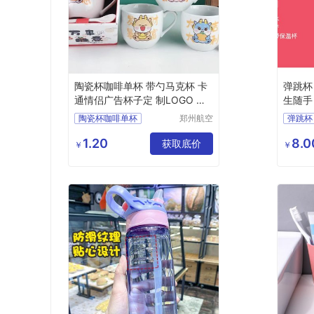
陶瓷杯咖啡单杯 带勺马克杯 卡
弹跳杯
通情侣广告杯子定 制LOGO 活
生随手
动礼品
陶瓷杯咖啡单杯
郑州航空
弹跳杯
港区全瑞
带勺马克杯
双层3
琦日用品
1.20
8.0
卡通情侣广告杯子定
获取底价
情侣学
￥
￥
店
制LOGO
活动礼品
商务活