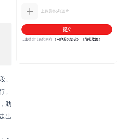
阶段。
前行。
会，助
走出