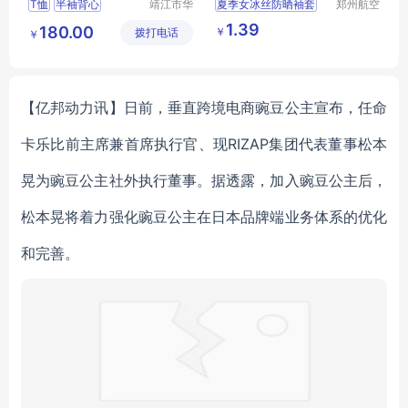
T恤
半袖背心
靖江市华
夏季女冰丝防晒袖套
郑州航空
昌安防科
港区芙乐
短袖T恤
护臂线渐变色
冰丝袖
1.39
180.00
￥
拨打电话
技有限公
鑫日用百
￥
户外运动露指冰袖
司
货店
袖套批发
【亿邦动力讯】日前，垂直跨境电商豌豆公主宣布，任命
卡乐比前主席兼首席执行官、现RIZAP集团代表董事松本
晃为豌豆公主社外执行董事。据透露，加入豌豆公主后，
松本晃将着力强化豌豆公主在日本品牌端业务体系的优化
和完善。