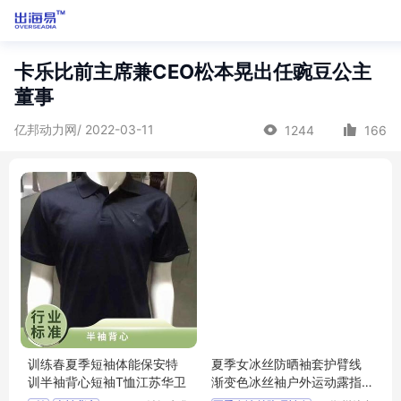
卡乐比前主席兼CEO松本晃出任豌豆公主
董事
亿邦动力网/ 2022-03-11
1244
166
训练春夏季短袖体能保安特
夏季女冰丝防晒袖套护臂线
训半袖背心短袖T恤江苏华卫
渐变色冰丝袖户外运动露指
冰袖袖套批发