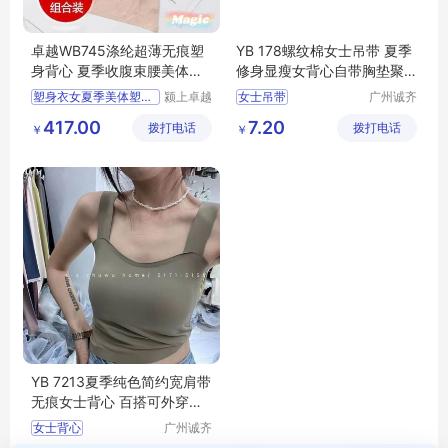
卓越WB745涤纶超薄无痕塑
YB 178螺纹棉女士吊带 夏季
身背心 夏季收腹束腰美体塑
修身显瘦女背心自带胸垫聚
形女款
拢美背 尾货
塑身衣女夏季美体塑形束身
颍上卓越
女士吊带
广州诚齐
电子商务
服饰有限
417.00
7.20
拨打电话
有限公司
拨打电话
公司
￥
￥
YB 7213夏季纯色简约宽肩带
无痕女士背心 百搭可外穿自
带胸垫女吊带
女士背心
广州诚齐
服饰有限