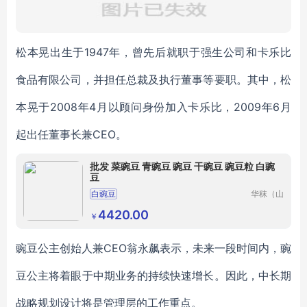
松本晃出生于1947年，曾先后就职于强生公司和卡乐比
食品有限公司，并担任总裁及执行董事等要职。其中，松
本晃于2008年4月以顾问身份加入卡乐比，2009年6月
起出任董事长兼CEO。
批发 菜豌豆 青豌豆 豌豆 干豌豆 豌豆粒 白豌
豆
白豌豆
华秣（山
东）生物
科技有限
4420.00
￥
公司
豌豆公主创始人兼CEO翁永飙表示，未来一段时间内，豌
豆公主将着眼于中期业务的持续快速增长。因此，中长期
战略规划设计将是管理层的工作重点。