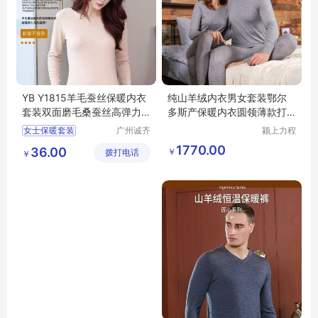
YB Y1815羊毛蚕丝保暖内衣
纯山羊绒内衣男女套装鄂尔
套装双面磨毛桑蚕丝高弹力
多斯产保暖内衣圆领薄款打
批发
底衫秋衣裤冬
女士保暖套装
广州诚齐
颍上力程
服饰有限
仪器设备
1770.00
36.00
￥
拨打电话
公司
有限公司
￥