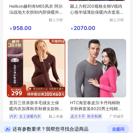
Helikon赫利肯M65风衣 阿尔
颍上力程200规格全棉V领鸡
法战地大衣拆卸内胆保暖外
心领羊绒薄款保暖内衣套装
套战术风衣
秋冬季打底
颍上力程
颍上力程
仪器设备
仪器设备
958.00
2070.00
￥
￥
有限公司
有限公司
意芬三倍亲肤羊毛绒女士保
HTC海堂春皮尔卡丹纯棉秋
暖内衣加厚秋衣秋裤女款秋
衣秋裤套装8020男士纯棉内
冬防寒套装
衣32支精梳棉
内衣
女士保暖内衣
颍上卓越
皮尔卡丹
秋衣秋裤
广州诚齐
电子商务
服饰有限
加厚秋衣秋裤
保暖套装
478.00
15.00
拨打电话
有限公司
拨打电话
公司
￥
￥
羊毛绒内衣
男士内衣套装
还有参数要求？我帮您寻找合适商品
去提问
内衣女款秋冬
纯棉内衣