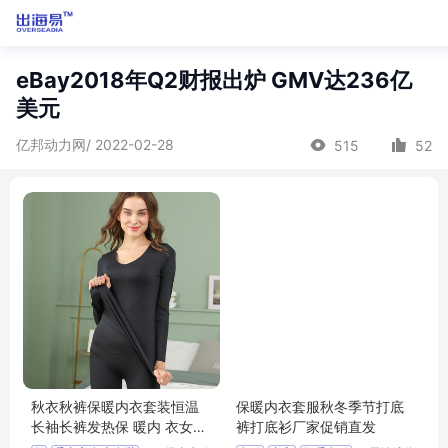
eBay2018年Q2财报出炉 GMV达236亿
美元
亿邦动力网/ 2022-02-28
515
52
秋衣秋裤保暖内衣套装恒温
保暖内衣套服秋冬季节打底
长袖长裤发热保 暖内 衣女士
裤打底衫厂家促销直发
套 装