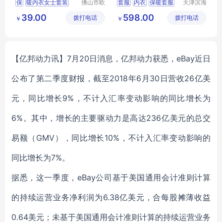
保
暖内衣女士套装
佛山市欧
套服
内衣
保暖套服
天津滨海
盛服饰科
亚太床垫
秋衣秋裤保暖内衣
秋衣秋裤
保暖衣
39.00
598.00
拨打电话
技有限公
拨打电话
有限公司
￥
￥
内衣套装
司
恒温长袖长裤发热保
暖内
衣
保暖内衣
【亿邦动力讯】7月20日消息，亿邦动力获悉，eBay近日
公布了第二季度财报，截至2018年6月30日营收26亿美
元，同比增长9%，不计入汇率变动影响的同比增长为
6%。其中，增长的主要驱动力是高达236亿美元的总交
易额（GMV），同比增长10%，不计入汇率变动影响的
同比增长为7%。
据悉，这一季度，eBay公司基于美国通用会计准则计算
的持续运营业务净利润为6.38亿美元，合每股摊薄收益
0.64美元；未基于美国通用会计准则计算的持续运营业务