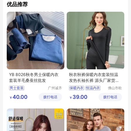
优品推荐
YB 8026秋冬男士保暖内衣
秋衣秋裤保暖内衣套装恒温
套装羊毛桑蚕丝批发
发热长袖长裤 源头厂家货源
可批发
男士套装
广州诚齐
保暖内衣
恒温内衣
佛山市欧
服饰有限
盛服饰科
恒温发热内衣
40.00
39.00
拨打电话
公司
拨打电话
技有限公
￥
￥
恒温秋衣秋裤
司
恒温内衣厂家