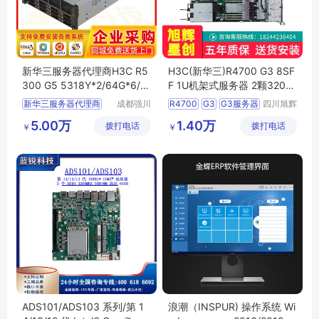
新华三服务器代理商H3C R5
H3C(新华三)R4700 G3 8SF
300 G5 5318Y*2/64G*6/2.
F 1U机架式服务器 2颗3204/
4T*3/9361-1G缓存
32GB/2块1.2TBSAS
新华三服务器代理商
成都强川
R4700
G3
G3服务器
四川旭辉
科技有限
星创科技
1U机架式服务器
5.00万
1.40万
拨打电话
公司
拨打电话
有限公司
￥
￥
ADS101/ADS103 系列/第 1
浪潮（INSPUR) 操作系统 Wi