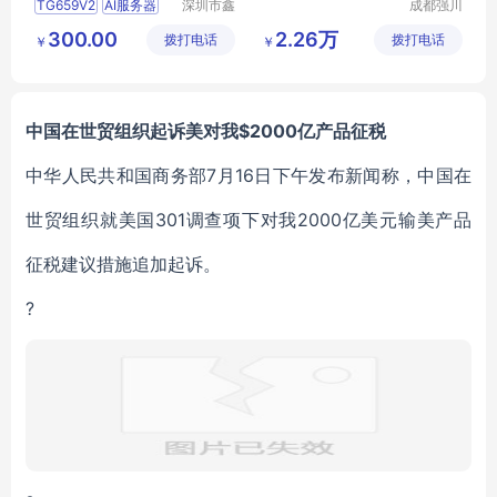
TG659V2
AI服务器
深圳市鑫
成都强川
昊翔科技
科技有限
8卡
10卡
EPYC9004
300.00
2.26万
拨打电话
有限公司
拨打电话
公司
￥
￥
中国在世贸组织起诉美对我$2000亿产品征税
中华人民共和国商务部7月16日下午发布新闻称，中国在
世贸组织就美国301调查项下对我2000亿美元输美产品
征税建议措施追加起诉。
?