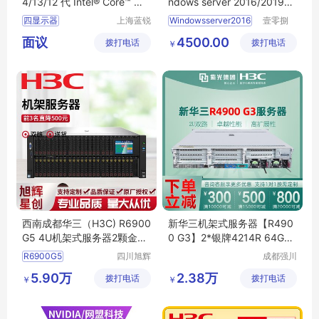
4/13/12 代 Intel® Core™ 处
ndows server 2016/2019标
理器
准中文版
四显示器
上海蓝锐
Windowsserver2016
壹零捌
智能科技
（北京）
支持高达4K2K的分
2019标准中文版
面议
4500.00
拨打电话
有限公司
拨打电话
计算机有
￥
多重扩展
丰富的IO
限公司
西南成都华三（H3C) R6900
新华三机架式服务器【R490
G5 4U机架式服务器2颗金牌
0 G3】2*银牌4214R 64G内
5318H
存 3*4T 双电
R6900G5
四川旭辉
成都强川
星创科技
科技有限
R6900G5服务器
5.90万
2.38万
拨打电话
有限公司
拨打电话
公司
￥
￥
4U机架式服务器