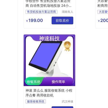
学校合作 售货机投放方案运营
大容量
商 自动售货机场地投放 24小时
柜商用
自助售卖
售货机投放方案运营商
湖南有人
大容量
网络科技
售货机投放
单门立
有限公司
199.00
200
无人售货机免费投放
获取底价
商用免
￥
￥
饮料零食综合机
适合多
自动售货机投放方案
神速 菜么么 服装收银系统 小程
序点餐 商用收款机
服装收银系统
武汉神速
科技有限
烟酒店收银系统