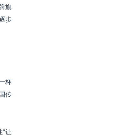
品牌旗
逐步
。
一杯
国传
”让