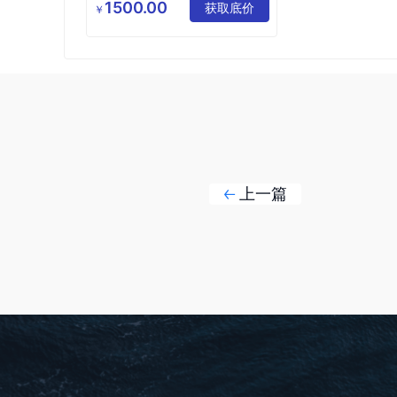
公司
1500.00
哗啦啦收银系统
获取底价
￥
会员收银系统
收银系统定制
上一篇