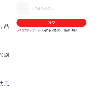
，品
加剧
力无