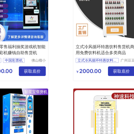
零售福利抽奖游戏机智能
立式冷风循环特惠饮料售货机
彩机赚钱自助售货机
用免费饮料机适合多类商品
中国彩票机
佛山榴小
立式冷风循环特惠饮料售货机
广州豆
刺品牌运
云科技
彩票机
商用免费饮料机
营有限公
限公司
0.00
2000.00
票机
获取底价
适合多类商品
获取底价
￥
司
助售货机