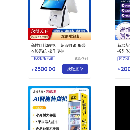
高性价比触摸屏 超市收银 服装
新款新
收银系统 操作便捷
摇奖体
服装收银系统
成都众付
彩票机
天下科技
收银系统
刮刮乐
有限公司
2500.00
200
服装收银系统厂家
获取底价
福利彩
￥
￥
服装收银系统报价
彩票自
服装收银系统定制