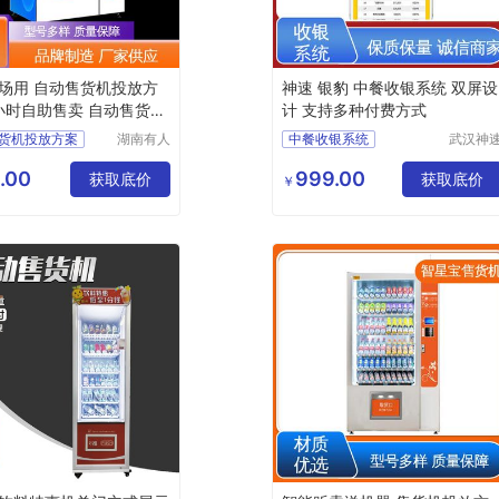
场用 自动售货机投放方
神速 银豹 中餐收银系统 双屏设
4小时自助售卖 自动售货机
计 支持多种付费方式
放合作料
货机投放方案
湖南有人
中餐收银系统
武汉神
网络科技
科技有
货机
超市收银系统
有限公司
公司
.00
999.00
租赁合作
获取底价
零食店收银系统
获取底价
￥
货机
收银系统
厂家合作
收银系统定制