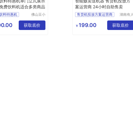
饮料特惠机单门立式展示
智能贩卖送机器 售货机投放方
免费饮料机适合多类商品
案运营商 24小时自助售卖
饮料特惠机
佛山豆小
售货机投放方案运营商
湖南有
柜自动售
网络科
式展示柜
售货机投放
货机有限
有限公
0.00
199.00
费饮料机
获取底价
自动售货机投放方案
获取底价
￥
公司
类商品
饮料零食综合机
无人售货机免费投放