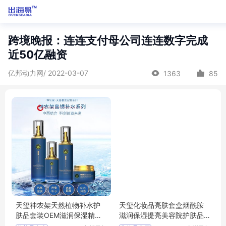
跨境晚报：连连支付母公司连连数字完成
近50亿融资
亿邦动力网/ 2022-03-07
1363
85
天玺神农架天然植物补水护
天玺化妆品亮肤套盒烟酰胺
肤品套装OEM滋润保湿精华
滋润保湿提亮美容院护肤品
护肤套盒代工
套装OEM代工