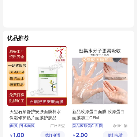
优品推荐
天玺石斛舒护安肤面膜补水
新品胶原蛋白面膜 胶原蛋白
保湿修护贴片面膜护肤品 生
面膜加工OEM
产厂家
面膜
补水面膜
广州天玺
新品胶原蛋白面膜
永恒生物
生物科技
科技研究
保湿面膜
贴片面膜
胶原蛋白面膜加工OEM
1.00
2.00
拨打电话
有限公司
拨打电话
（广州）
￥
￥
面膜定制
胶原蛋白面膜加工厂