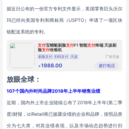
据近日公布的一份官方专利文件显示，美国零售巨头沃尔
玛已经向美国专利和商标局（USPTO）申请了一项区块
链配送系统的专利。
支付
宝蜻蜓刷脸
支付
F1 智能
支付
终端 天波刷
脸
支付
收银机
刷脸支付
扫码支付
天波
广东天波
科技股份
小型商超收银机
收银机厂家
有限公司
1988.00
拨打电话
￥
放眼全球：
107个国内外时尚品牌2018年上半年销售业绩
近期，国内外上市企业陆续公布了2018年上半年(第二季
度)财报，iziRetail将已披露业绩的企业和品牌，按照品类
分为七大类，对其业绩表现，以及市场动态趋势进行归