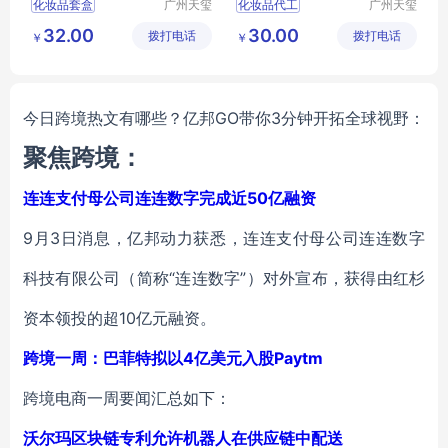
化妆品套盒
广州天玺
化妆品代工
广州天玺
生物科技
生物科技
化妆品套装
护肤品代工
32.00
30.00
拨打电话
有限公司
拨打电话
有限公司
￥
￥
护肤品套装
化妆品套装
护肤品代加工
化妆品套盒
化妆品代工
护肤品套装
今日跨境热文有哪些？亿邦GO带你3分钟开拓全球视野：
聚焦跨境：
连连支付母公司连连数字完成近50亿融资
9月3日消息，亿邦动力获悉，连连支付母公司连连数字
科技有限公司（简称“连连数字”）对外宣布，获得由红杉
资本领投的超10亿元融资。
跨境一周：巴菲特拟以4亿美元入股Paytm
跨境电商一周要闻汇总如下：
沃尔玛区块链专利允许机器人在供应链中配送