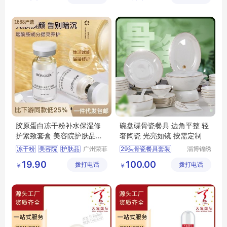
有限公司
广州胶原蛋白面膜生产厂家
面膜生产厂家
胶原蛋白冻干粉补水保湿修
碗盘碟骨瓷餐具 边角平整 轻
护紧致套盒 美容院护肤品套
奢陶瓷 光亮如镜 按需定制
装批发
冻干粉
美容院
护肤品
广州荣菲
29头骨瓷餐具套装
淄博锦绣
生物科技
陶瓷有限
礼盒装骨瓷餐具套装
19.90
100.00
拨打电话
有限公司
拨打电话
公司
￥
￥
彩色陶瓷餐具套装
家用餐具陶瓷套组
陶瓷碗碟组合套装