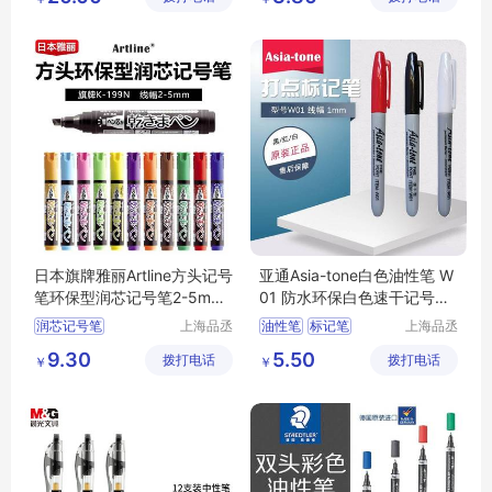
水彩笔
海报笔
日本旗牌雅丽Artline方头记号
亚通Asia-tone白色油性笔 W
笔环保型润芯记号笔2-5mm
01 防水环保白色速干记号笔
线幅K-199N
标记笔1MM
润芯记号笔
上海品丞
油性笔
标记笔
上海品丞
商贸有限
商贸有限
方头记号笔
环保型记号笔
9.30
5.50
拨打电话
公司
拨打电话
公司
￥
￥
环保型记号笔