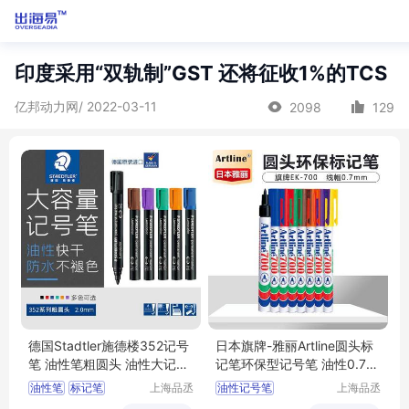
印度采用“双轨制”GST 还将征收1%的TCS
亿邦动力网/ 2022-03-11
2098
129
德国Stadtler施德楼352记号
日本旗牌-雅丽Artline圆头标
笔 油性笔粗圆头 油性大记号
记笔环保型记号笔 油性0.7m
笔2.0mm
m EK-700
油性笔
标记笔
上海品丞
油性记号笔
上海品丞
商贸有限
商贸有限
环保型记号笔
圆头记号笔
环保型