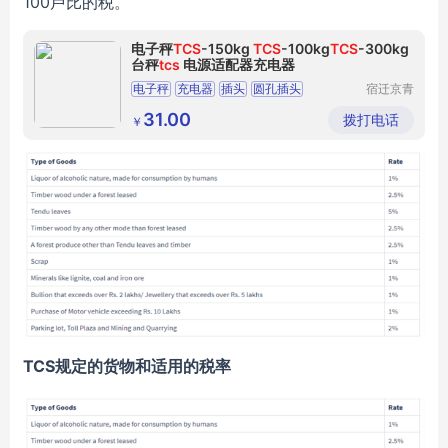
100卢比的税。
电子秤
TCS
-150kg
TCS
-100kg
TCS
-300kg
台秤
tcs
电源适配器充电器
电子秤
充电器
插头
圆孔插头
宿迁京青
尔电子商
电子秤充电器
务有限公
31.00
拨打电话
￥
司
TCS规定的货物和适用的税率