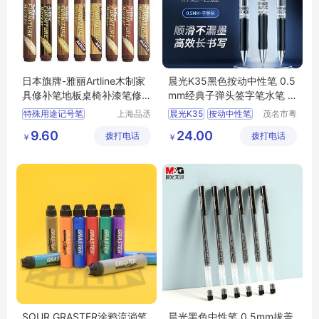
日本旗牌-雅丽Artline木制家
晨光K35黑色按动中性笔 0.5
具修补笔地板桌椅补漆笔修
mm经典子弹头签字笔水笔 1
复笔EK-95
2支/盒
特殊用途记号笔
上海品丞
晨光K35
按动中性笔
茂名市粤
商贸有限
唯科技有
木制家具修补笔
中性笔
签字笔
水笔
9.60
24.00
拨打电话
公司
拨打电话
限公司
￥
￥
环保型记号笔
SOUR GRASTER涂鸦流淌笔
晨光黑色中性笔 0.5mm拔盖