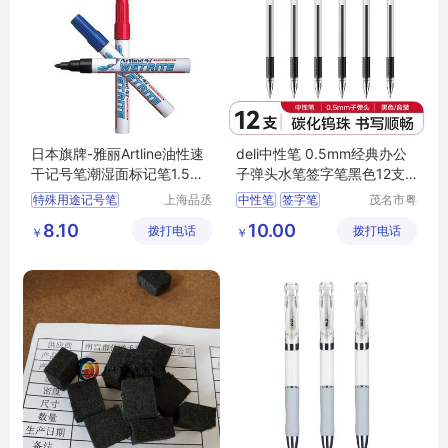
日本旗牌-雅丽Artline油性速
deli中性笔 0.5mm经典办公
干记号笔潮湿面标记笔1.5m
子弹头水笔签字笔黑色12支/
m圆头EK-47
盒6600ES
特殊用途记号笔
上海品丞
中性笔
签字笔
茂名市粤
商贸有限
唯科技有
油性记号笔
6600ES
得力中性笔
8.10
10.00
拨打电话
公司
拨打电话
限公司
￥
￥
环保型记号笔
水笔