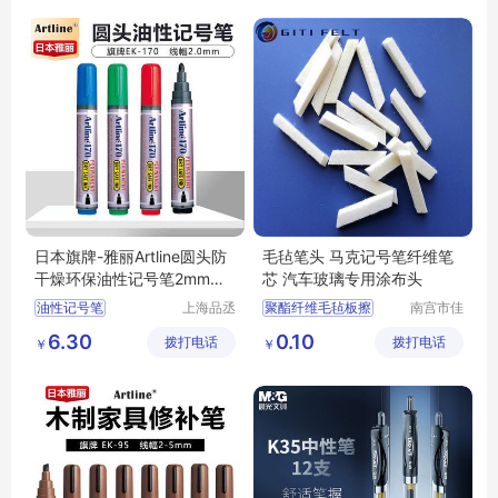
日本旗牌-雅丽Artline圆头防
毛毡笔头 马克记号笔纤维笔
干燥环保油性记号笔2mm线
芯 汽车玻璃专用涂布头
幅 EK-170
油性记号笔
上海品丞
聚酯纤维毛毡板擦
南宫市佳
商贸有限
通毛毡制
圆头记号笔
制笔厂毛毡笔头
6.30
0.10
拨打电话
公司
拨打电话
品有限公
￥
￥
环保型记号笔
纤维笔头笔尖
司
文具笔擦