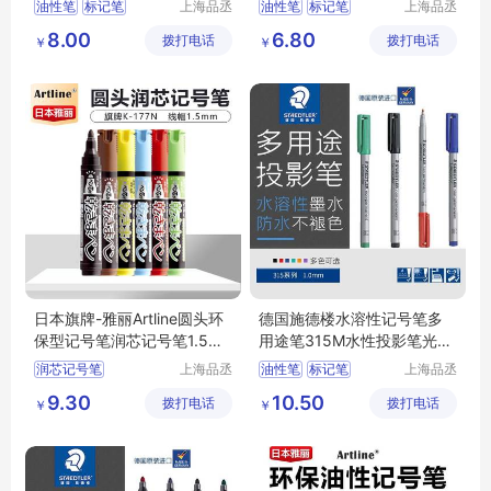
油性笔
标记笔
上海品丞
油性笔
标记笔
上海品丞
商贸有限
商贸有限
环保型记号笔
环保型记号笔
8.00
6.80
拨打电话
公司
拨打电话
公司
￥
￥
日本旗牌-雅丽Artline圆头环
德国施德楼水溶性记号笔多
保型记号笔润芯记号笔1.5m
用途笔315M水性投影笔光盘
m K-177N
胶片
润芯记号笔
上海品丞
油性笔
标记笔
上海品丞
商贸有限
商贸有限
圆头记号笔
环保型记号笔
9.30
10.50
拨打电话
公司
拨打电话
公司
￥
￥
环保型记号笔