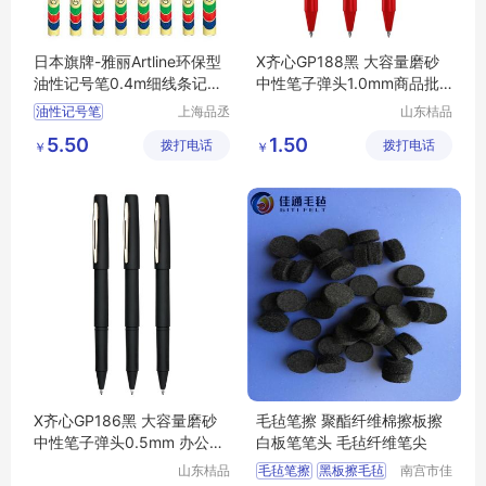
日本旗牌-雅丽Artline环保型
X齐心GP188黑 大容量磨砂
油性记号笔0.4m细线条记号
中性笔子弹头1.0mm商品批
笔EK-725
发
油性记号笔
上海品丞
山东桔品
商贸有限
贸易有限
细头记号笔
环保型
5.50
1.50
拨打电话
公司
拨打电话
公司
￥
￥
X齐心GP186黑 大容量磨砂
毛毡笔擦 聚酯纤维棉擦板擦
中性笔子弹头0.5mm 办公书
白板笔笔头 毛毡纤维笔尖
写流畅
山东桔品
毛毡笔擦
黑板擦毛毡
南宫市佳