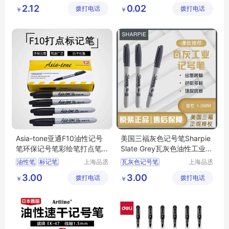
贸易有限
通毛毡制
毛毡板擦
毛毡笔头
2.12
0.02
拨打电话
公司
拨打电话
品有限公
￥
￥
毛毡文具
司
Asia-tone亚通F10油性记号
美国三福灰色记号笔Sharpie
笔环保记号笔彩绘笔打点笔
Slate Grey瓦灰色油性工业记
标记笔1.0MM
号笔1MM
油性笔
标记笔
上海品丞
瓦灰色记号笔
上海品丞
商贸有限
商贸有限
环保型记号笔
油性马克笔
标记笔
3.00
3.00
拨打电话
公司
拨打电话
公司
￥
￥