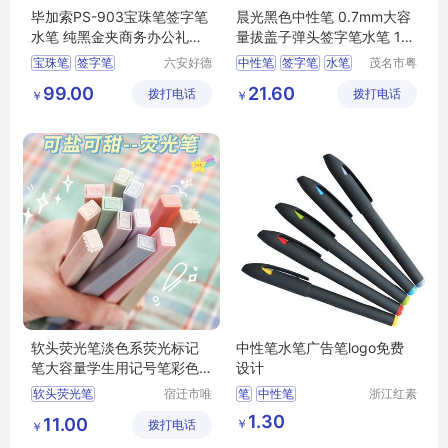
毕加索PS-903宝珠笔签字笔
晨光黑色中性笔 0.7mm大容
水笔 纯黑金夹商务办公礼品
量拔盖子弹头签字笔水笔 12
笔
支/盒GP1111
宝珠笔
签字笔
六安好德
中性笔
签字笔
水笔
茂名市粤
商贸有限
唯科技有
晨光
7mm
99.00
21.60
拨打电话
公司
拨打电话
限公司
￥
￥
软头荧光笔淡色系荧光标记
中性笔水笔广告笔logo免费
笔大容量学生用记号笔彩色
设计
划重点做笔记
软头荧光笔
宿迁市唯
笔
中性笔
浙江红素
信尔贸易
实业有限
变色荧光笔
记号笔
1.30
11.00
￥
拨打电话
有限公司
公司
￥
荧光笔套装
按动荧光笔