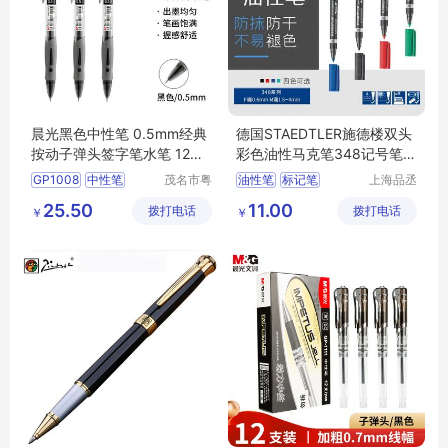
晨光黑色中性笔 0.5mm经典
德国STAEDTLER施德楼双头
按动子弹头签字笔水笔 12支/
彩色油性马克笔348记号笔工
盒GP1008
厂实验室用
GP1008
中性笔
茂名市粤
油性笔
标记笔
上海品丞
唯科技有
商贸有限
签字笔
晨光
水笔
环保型记号笔
25.50
11.00
拨打电话
限公司
拨打电话
公司
￥
￥