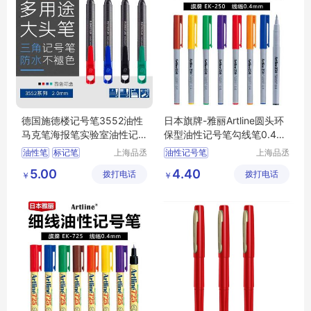
德国施德楼记号笔3552油性
日本旗牌-雅丽Artline圆头环
马克笔海报笔实验室油性记
保型油性记号笔勾线笔0.4m
号笔2.0mm
EK-250
油性笔
标记笔
上海品丞
油性记号笔
上海品丞
商贸有限
商贸有限
环保型记号笔
圆头记号笔
环保型
5.00
4.40
拨打电话
公司
拨打电话
公司
￥
￥