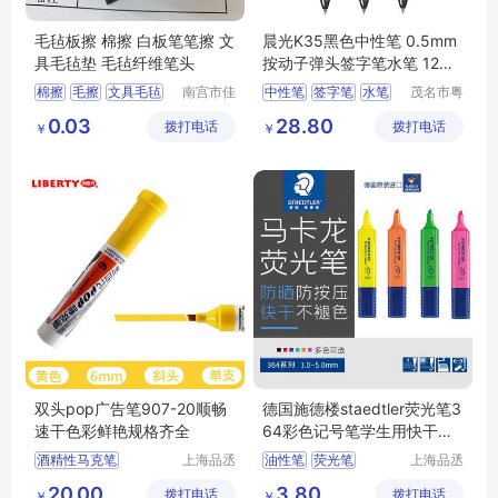
毛毡板擦 棉擦 白板笔笔擦 文
晨光K35黑色中性笔 0.5mm
具毛毡垫 毛毡纤维笔头
按动子弹头签字笔水笔 12支/
盒AGPK3512
棉擦
毛擦
文具毛毡
南宫市佳
中性笔
签字笔
水笔
茂名市粤
通毛毡制
唯科技有
板擦毛毡
毛毡笔头
晨光
5mm
0.03
28.80
拨打电话
品有限公
拨打电话
限公司
￥
￥
司
双头pop广告笔907-20顺畅
德国施德楼staedtler荧光笔3
速干色彩鲜艳规格齐全
64彩色记号笔学生用快干划
标记笔
酒精性马克笔
上海品丞
油性笔
荧光笔
上海品丞
商贸有限
商贸有限
双头水彩笔
广告笔
环保型记号笔
20.00
3.80
拨打电话
公司
拨打电话
公司
￥
￥