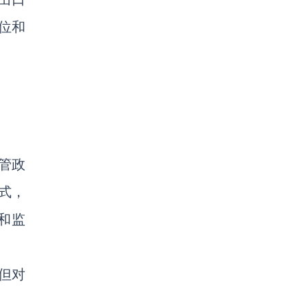
位和
管政
式，
和监
但对