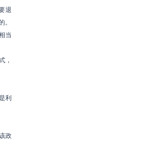
要退
的。
相当
式，
是利
该政