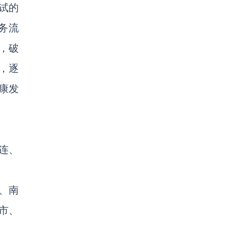
试的
务流
，破
，逐
康发
连、
、南
市、