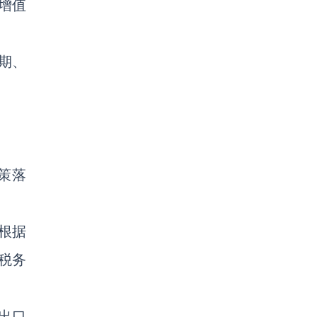
增值
期、
策落
根据
税务
出口