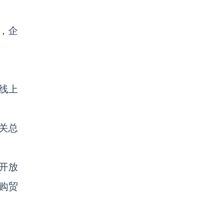
，企
线上
关总
开放
购贸