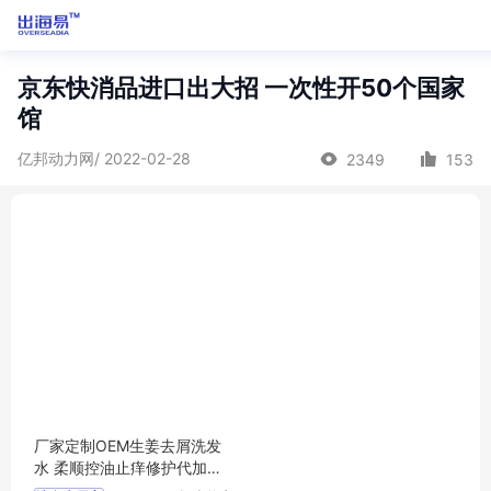
京东快消品进口出大招 一次性开50个国家
馆
亿邦动力网/ 2022-02-28
2349
153
厂家定制OEM生姜去屑洗发
水 柔顺控油止痒修护代加工
贴牌oem