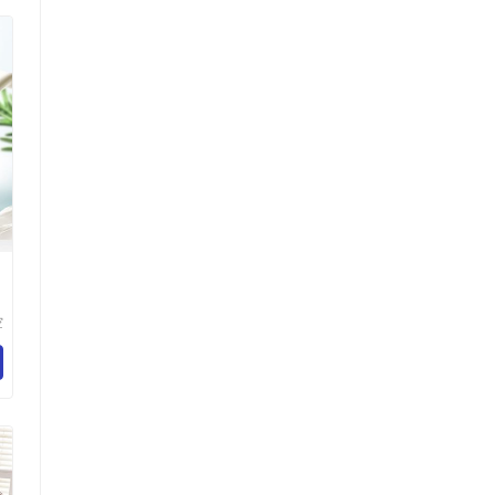
空
乐
百