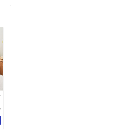
量
维
有