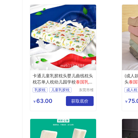
卡通儿童乳胶枕头婴儿曲线枕头
(成人
枕芯单人枕幼儿园学校
泰国乳胶
头
泰国
枕
发
乳胶枕
儿童乳胶枕
东莞市维
成人枕
赛实业有
卡通乳胶枕
泰国乳
限公司
63.00
75.
泰国乳胶枕
幼儿园枕
获取底价
成人乳
￥
￥
成人护