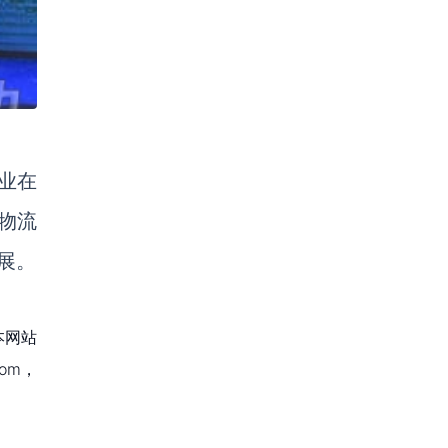
企业在
物流
展。
本网站
om，