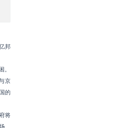
亿邦
困。
与京
国的
政府将
场。