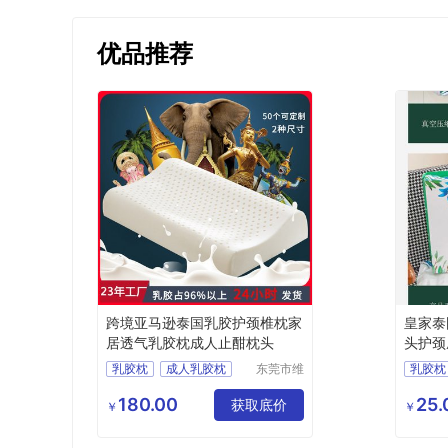
优品推荐
跨境亚马逊泰国乳胶护颈椎枕家
皇家泰
居透气乳胶枕成人止酣枕头
头护颈
发
乳胶枕
成人乳胶枕
东莞市维
乳胶枕
赛实业有
泰国乳胶枕
透气枕
天然乳
限公司
180.00
25.
护颈枕
获取底价
泰国乳
￥
￥