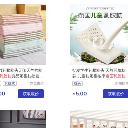
款)乳胶枕头无印天竺棉枕
批发学生乳胶枕头 天然乳胶枕
乳胶枕
良品颈椎枕批发代
芯 儿童枕颈椎按摩
泰国乳胶枕
乳胶枕
东莞市维
枕头
郑州航
赛实业有
港区芙
胶枕
批发学生乳胶枕头
限公司
鑫日用
00
5.00
胶枕
获取底价
天然乳胶枕芯
获取底价
￥
货店
颈枕
儿童枕颈椎按摩泰国乳胶枕