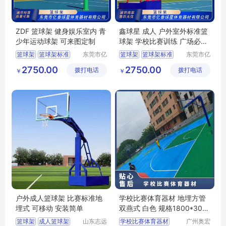
ZDF 篮球架 健身娱乐室内 青
鑫球星 成人 户外室外标准篮
少年运动球架 可来图定制
球架 学校比赛训练 广场必备
运动器材
篮球架
篮球架标准
东莞市亿
篮球架
篮球架标准
东莞市亿
泰球星体
泰球星体
篮球架户外
篮球架户外
2750.00
2750.00
拨打电话
育器材有
拨打电话
育器材有
￥
￥
限公司
限公司
户外成人篮球架 比赛标准地
学校比赛体育器材 地埋方管
埋式 可移动 安装简单
双燕式 白色 规格1800*305
0 电动液压
篮球架
成人篮球架
山东志远
学校比赛体育器材
广州奥宏