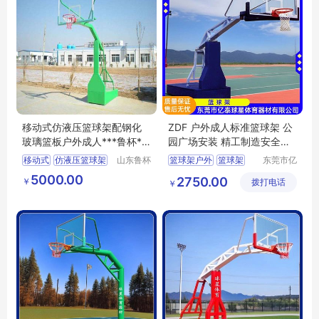
移动式仿液压篮球架配钢化
ZDF 户外成人标准篮球架 公
玻璃篮板户外成人***鲁杯**
园广场安装 精工制造安全稳
*
固
移动式
仿液压篮球架
山东鲁杯
篮球架户外
篮球架
东莞市亿
电气有限
泰球星体
篮球架
篮球架标准
5000.00
2750.00
￥
公司
拨打电话
育器材有
￥
限公司