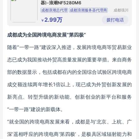
器)-浪潮NF5280M6
成都浪潮总代理
成都浪潮服务器代理商
成都强川
科技有限
成都服务器总代理
浪潮服务器成都总代理
公司
2.99万
拨打电话
￥
南充inspur服务器代理商
成都成为全国跨境电商发展“第四极”
随着“一带一路”建设深入推进，发展跨境电商等贸易新业
态已成为我国推动外贸高质量发展的重要举措。来自商务
部的数据显示，包括成都在内的全国综合试验区跨境电商
成交额连续两年增长1倍以上，现已成为外贸创新发展的
新亮点、转型升级的新动能、创新创业的新平台和服务
“一带一路”建设的新载体。
“就全国的跨境电商发展来看，成都是与‘北京、上杭、广
深’遥相呼应的跨境电商‘第四极’，是极具区域辐射能力和