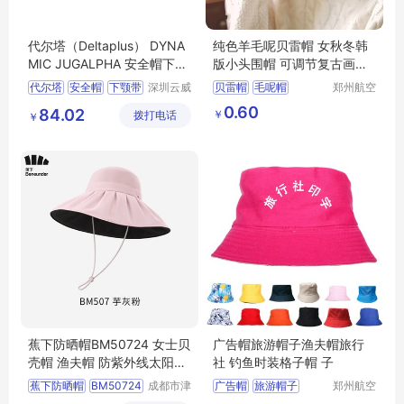
代尔塔（Deltaplus） DYNA
纯色羊毛呢贝雷帽 女秋冬韩
MIC JUGALPHA 安全帽下颚
版小头围帽 可调节复古画家
带Y形 102015
帽 冬季帽子
代尔塔
安全帽
下颚带
深圳云威
贝雷帽
毛呢帽
郑州航空
网络科技
港区芙乐
安全帽配件
102015
冬季帽子
画家帽
0.60
84.02
￥
拨打电话
有限公司
鑫日用百
￥
货店
蕉下防晒帽BM50724 女士贝
广告帽旅游帽子渔夫帽旅行
壳帽 渔夫帽 防紫外线太阳帽
社 钓鱼时装格子帽 子
子
蕉下防晒帽
BM50724
成都市津
广告帽
旅游帽子
郑州航空
津周到科
港区芙乐
女士贝壳帽
渔夫帽
渔夫帽
旅行社定制帽