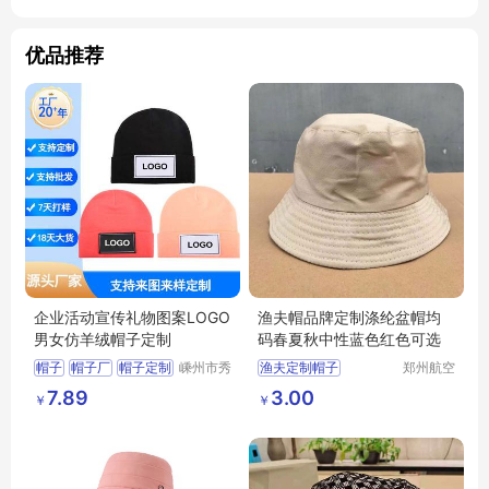
优品推荐
企业活动宣传礼物图案LOGO
渔夫帽品牌定制涤纶盆帽均
男女仿羊绒帽子定制
码春夏秋中性蓝色红色可选
帽子
帽子厂
帽子定制
嵊州市秀
渔夫定制帽子
郑州航空
和领带织
港区芙乐
仿羊绒帽子
活动帽子
7.89
3.00
￥
￥
造有限公
鑫日用百
司
货店