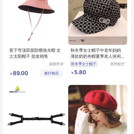
蕉下穹顶双面防晒渔夫帽 女
秋冬季女士帽子中老年妈妈
士太阳帽子 批发销售
薄款奶奶布帽夏季老人休闲
鸭舌帽时装帽
成都市津
秋冬季女士帽子
郑州航空
津周到科
港区全瑞
鸭舌帽时装帽
5.80
89.00
￥
拨打电话
技有限公
琦日用品
￥
司
店