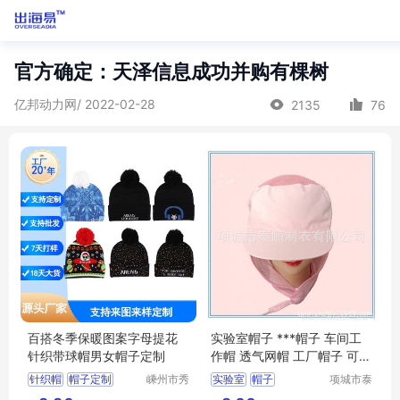
官方确定：天泽信息成功并购有棵树
亿邦动力网/ 2022-02-28
2135
76
百搭冬季保暖图案字母提花
实验室帽子 ***帽子 车间工
针织带球帽男女帽子定制
作帽 透气网帽 工厂帽子 可定
制
针织帽
帽子定制
嵊州市秀
实验室
帽子
项城市泰
和领带织
顺制衣有
腈纶氨纶帽子