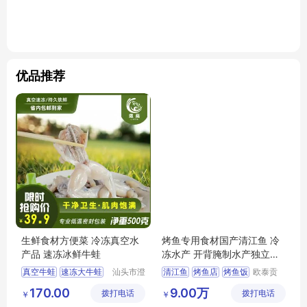
优品推荐
生鲜食材方便菜 冷冻真空水
烤鱼专用食材国产清江鱼 冷
产品 速冻冰鲜牛蛙
冻水产 开背腌制水产独立包
装
真空牛蛙
速冻大牛蛙
汕头市澄
清江鱼
烤鱼店
烤鱼饭
欧泰贡
海区霖荫
（广东）
酒店食材冰鲜牛蛙
烤鱼专用食材
170.00
9.00万
拨打电话
水产有限
拨打电话
食品有限
￥
￥
海鲜水产品
烤鱼爆品
公司
公司