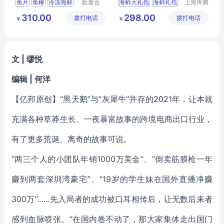
鱼片
鱼柳
冷冻海鲜
欧泰贡
海鲜大礼包
海鲜礼包
上海库腾
（广东）
实业有限
龙利鱼
鱼类
海鲜团购
海鲜券
310.00
298.00
拨打电话
食品有限
拨打电话
公司
￥
￥
公司
文 | 缪悦
编辑 | 何洋
【亿邦原创】“黑天鹅”与“灰犀牛”并存的2021年，让本就
充满各种草莽生长、一夜暴富故事的跨境电商出口行业，
有了更多荒诞、离奇的故事可说。
“两三个人的小团队年销1000万美金”、“倒卖筋膜枪一年
赚到两套深圳湾豪宅”、“19岁的学生妹在国外直播净赚
300万”……先入局者的成功被口耳相传后，让无数后来者
感到血脉喷张。“在国内卷不动了，那大家集体走出国门