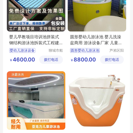
婴儿早教项目培训池拼装式
圆形婴幼儿游泳池 婴儿洗澡
钢结构游泳池拆装式工程建
盆商用 游泳设备厂家 儿童浴
造水循环过滤
缸
婴幼儿游泳设备
聊城市船
圆形婴幼儿游泳池
芦淞区阳
长贝比游
光宝贝婴
儿童游泳训练池
婴儿洗澡盆商用
4600.00
8800.00
拨打电话
乐设备有
拨打电话
童游泳馆
￥
￥
婴幼儿水育早教设备
广州游泳池设备厂家
限公司
阳谷婴幼儿游泳池厂家
儿童浴缸