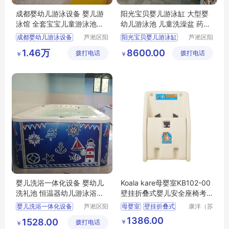
成都婴幼儿游泳设备 婴儿游
阳光宝贝婴儿游泳缸 大型婴
泳馆 全套宝宝儿童游泳池价
幼儿游泳池 儿童洗澡盆 药浴
格
水疗
成都婴幼儿游泳设备
芦淞区阳
阳光宝贝婴儿游泳缸
芦淞区阳
光宝贝婴
光宝贝婴
婴儿游泳馆加盟
大型婴幼儿游泳池
1.46万
8600.00
拨打电话
童游泳馆
拨打电话
童游泳馆
￥
￥
全套宝宝儿童游泳池
儿童洗澡盆
婴儿洗浴一体化设备 婴幼儿
Koala kare母婴室KB102-00
洗礼池 恒温器幼儿游泳浴缸
壁挂折叠式婴儿安全座椅考
宝宝缸按摩
拉婴儿护理台
婴儿洗浴一体化设备
芦淞区阳
母婴室
壁挂折叠式
康洋（苏
光宝贝婴
州）应用
婴幼儿洗礼池
婴儿安全座椅
1386.00
1528.00
￥
拨打电话
童游泳馆
材料有限
￥
恒温器幼儿游泳浴缸