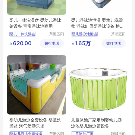
婴儿一体洗澡盆 婴幼儿游泳
婴儿游泳池恒温 婴幼儿洗澡
馆设备 宝宝游泳池商用
盆 游泳缸母婴游泳设备 博特
朗
婴儿一体洗澡盆
芦淞区阳
婴儿游泳池恒温
芦淞区阳
光宝贝婴
光宝贝婴
婴幼儿游泳馆设备
婴幼儿洗澡盆
620.00
1.65万
拨打电话
童游泳馆
拨打电话
童游泳馆
￥
￥
宝宝游泳池商用
游泳缸母婴游泳设备
婴幼儿游泳全套设备 婴童洗
儿童泳池厂家定制婴幼儿游
澡盆 淘气堡游乐场
泳池婴儿游泳馆设备
婴幼儿游泳全套设备
芦淞区阳
儿童泳池厂家
聊城市船