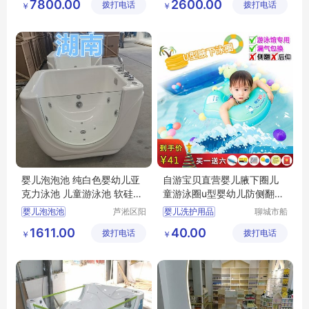
7800.00
2600.00
拨打电话
童游泳馆
拨打电话
乐设备有
￥
￥
亚克力小儿游泳浴缸
儿童游泳池
限公司
儿童洗浴盆
婴儿泡泡池 纯白色婴幼儿亚
自游宝贝直营婴儿腋下圈儿
克力泳池 儿童游泳池 软硅胶
童游泳圈u型婴幼儿防侧翻双
澡盆
气囊安全圈
婴儿泡泡池
芦淞区阳
婴儿洗护用品
聊城市船
光宝贝婴
长贝比游
纯白色婴幼儿亚克力泳池
婴儿游泳圈
1611.00
40.00
拨打电话
童游泳馆
拨打电话
乐设备有
￥
￥
儿童游泳池
母婴店洗护用品
限公司
软硅胶澡盆
婴儿游泳圈品牌