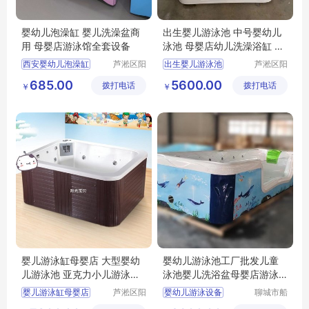
婴幼儿泡澡缸 婴儿洗澡盆商
出生婴儿游泳池 中号婴幼儿
用 母婴店游泳馆全套设备
泳池 母婴店幼儿洗澡浴缸 水
育设备
西安婴幼儿泡澡缸
芦淞区阳
出生婴儿游泳池
芦淞区阳
光宝贝婴
光宝贝婴
婴幼儿洗澡盆商用
中号婴幼儿泳池
685.00
5600.00
拨打电话
童游泳馆
拨打电话
童游泳馆
￥
￥
母婴店游泳馆全套设备
母婴店幼儿洗澡浴缸
水育设备
婴儿游泳缸母婴店 大型婴幼
婴幼儿游泳池工厂批发儿童
儿游泳池 亚克力小儿游泳浴
泳池婴儿洗浴盆母婴店游泳
缸
设备
婴儿游泳缸母婴店
芦淞区阳
婴幼儿游泳设备
聊城市船
光宝贝婴
长贝比游
大型婴幼儿游泳池
泉州市婴幼儿游泳池生产工厂