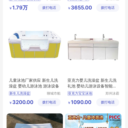
光宝贝婴
长贝比游
婴童洗澡盆
婴幼儿游泳池
1.79万
3655.00
拨打电话
童游泳馆
拨打电话
乐设备有
￥
￥
淘气堡游乐场
婴儿游泳馆设备
限公司
儿童泳池厂家供应 新生儿洗
亚克力婴儿洗澡盆 新生儿洗
澡盆 婴幼儿游泳池 游泳设备
礼池 婴幼儿游泳设备智能恒
温
新生儿洗澡盆
聊城市船
亚克力宝宝泳池
郑州泳霸
长贝比游
泳池设备
婴幼儿游泳池
亚克力儿童泳池
3200.00
1090.00
拨打电话
乐设备有
拨打电话
有限公司
￥
￥
儿童游泳设备
婴幼儿亚克力泳池
限公司
儿童泳池厂家