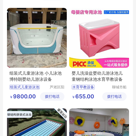
公司
组装式儿童游泳池 小儿泳池
婴儿洗澡盆婴幼儿游泳池儿
博特朗婴幼儿游泳设备
童钢结构泳池水育早教设备
组装式儿童游泳池
芦淞区阳
水育早教设备
聊城市船
光宝贝婴
长贝比游
小儿游泳池
婴儿洗澡盆
9800.00
655.00
拨打电话
童游泳馆
拨打电话
乐设备有
￥
￥
博特朗婴幼儿游泳设备
婴幼儿游泳池
限公司
儿童钢结构泳池