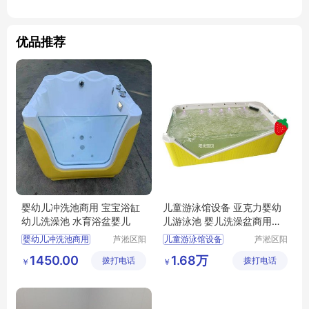
优品推荐
婴幼儿冲洗池商用 宝宝浴缸
儿童游泳馆设备 亚克力婴幼
幼儿洗澡池 水育浴盆婴儿
儿游泳池 婴儿洗澡盆商用可
定制
婴幼儿冲洗池商用
芦淞区阳
儿童游泳馆设备
芦淞区阳
光宝贝婴
光宝贝婴
宝宝浴缸
幼儿洗澡池
亚克力婴幼儿游泳池
1450.00
1.68万
拨打电话
童游泳馆
拨打电话
童游泳馆
￥
￥
水育浴盆婴儿
婴儿洗澡盆商用可定制