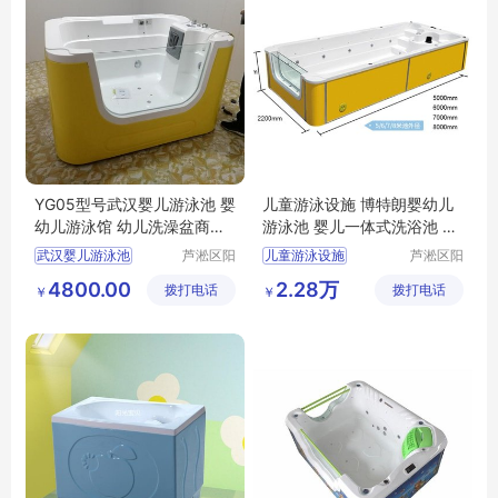
YG05型号武汉婴儿游泳池 婴
儿童游泳设施 博特朗婴幼儿
幼儿游泳馆 幼儿洗澡盆商用
游泳池 婴儿一体式洗浴池 新
多少钱
生幼儿游泳桶
武汉婴儿游泳池
芦淞区阳
儿童游泳设施
芦淞区阳
光宝贝婴
光宝贝婴
婴幼儿游泳馆
博特朗婴幼儿游泳池
4800.00
2.28万
拨打电话
童游泳馆
拨打电话
童游泳馆
￥
￥
婴幼儿洗澡盆商用
婴儿一体式洗浴池