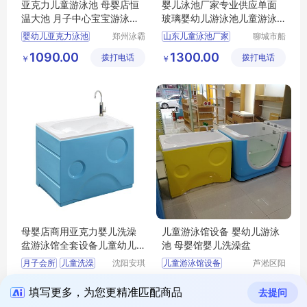
亚克力儿童游泳池 母婴店恒
婴儿泳池厂家专业供应单面
温大池 月子中心宝宝游泳浴
玻璃婴幼儿游泳池儿童游泳
盆 水疗浴缸
缸
婴幼儿亚克力泳池
郑州泳霸
山东儿童泳池厂家
聊城市船
泳池设备
长贝比游
亚克力儿童泳池
单面玻璃婴幼儿游泳池
1090.00
1300.00
拨打电话
有限公司
拨打电话
乐设备有
￥
￥
亚克力宝宝泳池
儿童游泳单缸
限公司
儿童游泳缸
母婴店商用亚克力婴儿洗澡
儿童游泳馆设备 婴幼儿游泳
盆游泳馆全套设备儿童幼儿
池 母婴馆婴儿洗澡盆
浴缸宝宝澡池
月子会所
儿童洗澡
沈阳安琪
儿童游泳馆设备
芦淞区阳
沃德商贸
光宝贝婴
母婴店
婴儿游泳池
845.50
652.00
拨打电话
有限公司
拨打电话
童游泳馆
￥
￥
母婴馆婴儿洗澡盆
填写更多，为您更精准匹配商品
去提问