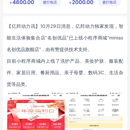
4600.00
2000.00
拨打电话
乐设备有
拨打电话
有限公司
￥
￥
婴幼儿浴缸
婴幼儿游泳馆
限公司
儿童药浴盆
【亿邦动力讯】10月29日消息，亿邦动力独家发现，智
能生活体验集合店“名创优品”已上线小程序商城“miniso
名创优品旗舰店”，由有赞提供技术支持。
目前小程序商城内上线了洗护产品、美妆护肤、服装配
件、家居日用、餐厨用品、亲子母婴、数码3C、生活杂
货等品类。