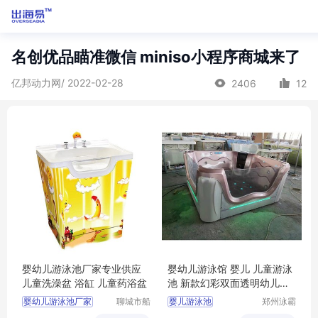
名创优品瞄准微信 miniso小程序商城来了
亿邦动力网/ 2022-02-28
2406
12
婴幼儿游泳池厂家专业供应
婴幼儿游泳馆 婴儿 儿童游泳
儿童洗澡盆 浴缸 儿童药浴盆
池 新款幻彩双面透明幼儿一
体池
婴幼儿游泳池厂家
聊城市船
婴儿游泳池
郑州泳霸
长贝比游
泳池设备
儿童洗澡盆产厂家
婴幼儿游泳馆加盟