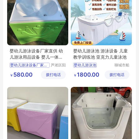
婴幼儿游泳设备厂家直供 幼
婴幼儿游泳池 游泳设备 儿童
儿游泳用品设备 婴儿一体式
教学训练池 亚克力儿童泳池
洗澡盆
婴幼儿游泳设备厂家直销
芦淞区阳
婴幼儿游泳池
聊城市船
光宝贝婴
长贝比游
婴幼儿游泳用品
婴幼儿游泳设备
580.00
1800.00
拨打电话
童游泳馆
拨打电话
乐设备有
￥
￥
婴儿一体式洗澡盆
儿童教学训练游泳池
限公司
婴幼儿游泳馆设备
亚克力儿童游泳池