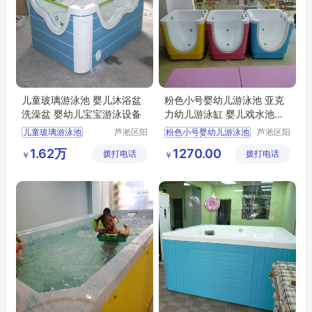
儿童玻璃游泳池 婴儿沐浴盆
粉色小号婴幼儿游泳池 亚克
洗澡盆 婴幼儿宝宝游泳设备
力幼儿游泳缸 婴儿戏水池商
用
儿童玻璃游泳池
芦淞区阳
粉色小号婴幼儿游泳池
芦淞区阳
光宝贝婴
光宝贝婴
婴儿沐浴盆洗澡盆
亚克力幼儿游泳缸
1.62万
1270.00
拨打电话
童游泳馆
拨打电话
童游泳馆
￥
￥
婴幼儿宝宝游泳设备
婴儿戏水池商用