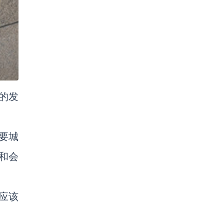
的发
要城
和会
应该