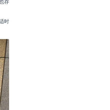
也存
适时