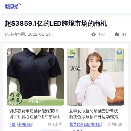
超$3859.1亿的LED跨境市场的商机
亿邦动力网/ 2022-02-28
197
41
训练春夏季短袖体能保安特
夏季女冰丝防晒袖套护臂线
训半袖背心短袖T恤江苏华卫
渐变色冰丝袖户外运动露指
冰袖袖套批发
T恤
半袖背心
靖江市华
夏季女冰丝防晒袖套
郑州航空
昌安防科
港区芙乐
短袖T恤
护臂线渐变色
冰丝袖