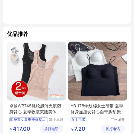
优品推荐
卓越WB745涤纶超薄无痕塑
YB 178螺纹棉女士吊带 夏季
身背心 夏季收腹束腰美体塑
修身显瘦女背心自带胸垫聚
形女款
拢美背 尾货
塑身衣女夏季美体塑形束身
颍上卓越
女士吊带
广州诚齐
电子商务
服饰有限
417.00
7.20
拨打电话
有限公司
拨打电话
公司
￥
￥