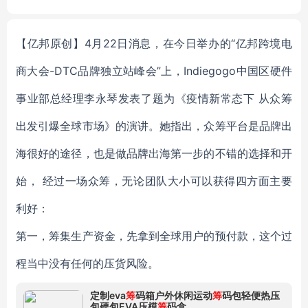
【亿邦原创】4月22日消息，在今日举办的“亿邦跨境电
商大会-DTC品牌独立站峰会”上，Indiegogo中国区硬件
事业部总经理李永琴发表了题为《疫情新常态下 从众筹
出发引爆全球市场》的演讲。她指出，众筹平台是品牌出
海很好的途径，也是做品牌出海第一步的不错的选择和开
始， 经过一场众筹，无论团队大小可以获得四方面主要
利好：
第一，筹集生产资金，先拿到全球用户的预付款，这个过
程当中没有任何的压货风险。
定制eva
筹
码箱户外休闲运动
筹
码包轻便热压
包硬包EVA压模
筹
码盒