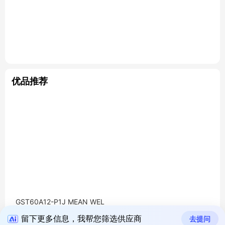
优品推荐
GST60A12-P1J MEAN WEL
L Industrial Desktop Adapt
留下更多信息，我帮您筛选供应商
去提问
or 110V/220V AC To 12V D