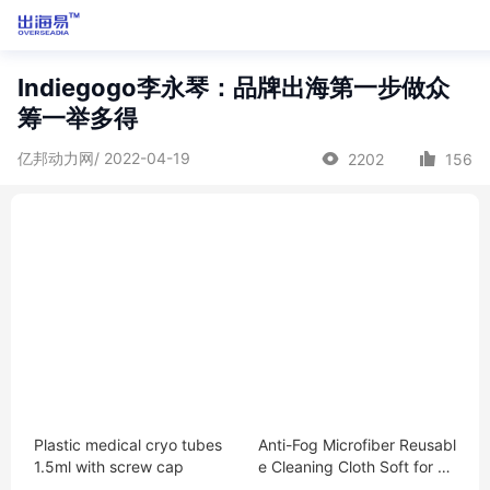
Indiegogo李永琴：品牌出海第一步做众
筹一举多得
亿邦动力网/ 2022-04-19
2202
156
Plastic medical cryo tubes
Anti-Fog Microfiber Reusabl
1.5ml with screw cap
e Cleaning Cloth Soft for Fu
rniture Glass