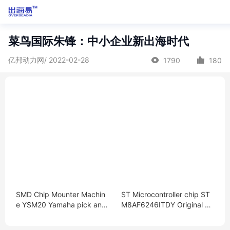
菜鸟国际朱锋：中小企业新出海时代
亿邦动力网/ 2022-02-28
1790
180
SMD Chip Mounter Machin
ST Microcontroller chip ST
e YSM20 Yamaha pick and
M8AF6246ITDY Original M
place machine SMT machin
CU encapsulation：LQFP-3
e line
2(7x7)