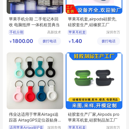
苹果手机分期 二手笔记本回
苹果耳机套,airpods硅胶壳,
收 电脑抵押 一体机租赁典当
硅胶套生产,硅橡胶工厂
手机分期
高新技术
苹果耳机套
深圳市万
产业开发
源丰科技
airpods硅胶套
1800.00
1.40
拨打电话
区良驹电
拨打电话
有限公司
￥
￥
新款硅胶套
子经营部
硅胶套生产
硅胶套开模
伟业达适用于苹果Airtags追
硅胶套生产厂家,Airpods pro
踪器 AirtagGPS定位器贴身
苹果耳机套,硅胶制品加工厂
保护套
适用苹果Airtag保护套
深圳市伟
苹果耳机套
深圳市万