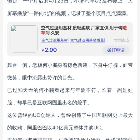
但是，一个月后的4月23日，小鹏汽车G3发布会上，大
屏幕播放“一路向北”的视频，记录了整个项目点点滴滴。
空气过滤用基材 质轻柔软 厂家直供 用于铸
造
车
间 久安
空气过滤用基材
空气过滤用基材质量
常州久安
玻璃纤维
空气过滤用基材价格
空气过滤用基材厂家
有限公司
2.00
拨打电话
￥
空气过滤用基材规格
舞台一侧，老板何小鹏身着棕色西装，下身牛仔裤，面带
微笑，眼中流露出赞许的目光。
已过知天命的何小鹏看起来与年龄不符，长着一副娃娃
脸，却早已是互联网圈里出名的舵手。
这位曾经的UC创始人，曾经创造了中国互联网史上最大
的收购，阿里巴巴以40亿美元整体并购UC。