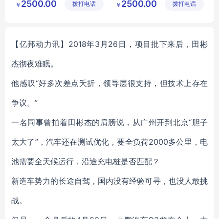
2500.00
2500.00
拨打电话
限公司
拨打电话
区良驹电
￥
￥
子经营部
【亿邦动力讯】2018年3月26日，项目批下来后，田彬
杰彻夜难眠。
他感叹“好多次差点夭折，领导层很支持，但技术上存在
争议。”
一名同事曾拍着田彬杰的肩膀说，从广州开到北京“胆子
太大了”，汽车还在测试优化，要全负荷2000多公里，电
池需要全天候运行，沿途充电桩是否匹配？
新造车势力的长途自驾，国内没有经验可寻，也没人敢挑
战。