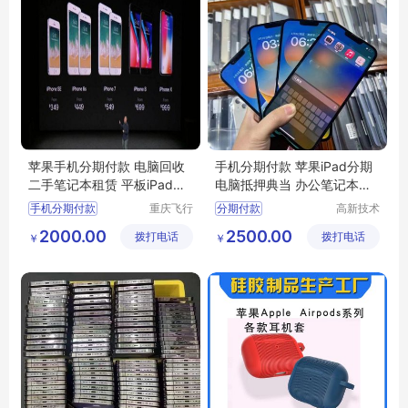
苹果手机分期付款 电脑回收
手机分期付款 苹果iPad分期
二手笔记本租赁 平板iPad抵
电脑抵押典当 办公笔记本短
押典当
租
手机分期付款
重庆飞行
分期付款
高新技术
马科技有
产业开发
2000.00
2500.00
拨打电话
限公司
拨打电话
区良驹电
￥
￥
子经营部