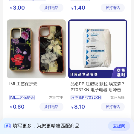
业达科技
源丰科技
苹果airtags防丢器软壳
Airpodspro胶套
3.00
1.40
拨打电话
有限公司
拨打电话
有限公司
￥
￥
追踪器硅胶挂钩
硅胶套生产
适用于苹果Airtags追踪器
苹果三代耳机套
AirtagGPS定位器贴身真皮保护套
IML工艺保护壳
品名PP 注塑级 颗粒 埃克森P
P7032KN 电子电器 耐冲击
IML工艺保护壳
东莞市中
埃克森PP7032KN
苏州顺旺
科创展塑
嘉国际贸
苹果手机保护壳
0.60
8.10
拨打电话
胶电子有
拨打电话
易有限公
￥
￥
苹果手机个性保护壳
限公司
司
填写更多，为您更精准匹配商品
去提问