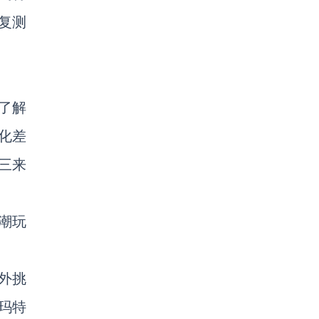
复测
了解
化差
三来
潮玩
外挑
玛特