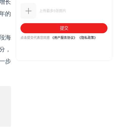
，增长
0年的
段海
分，
一步