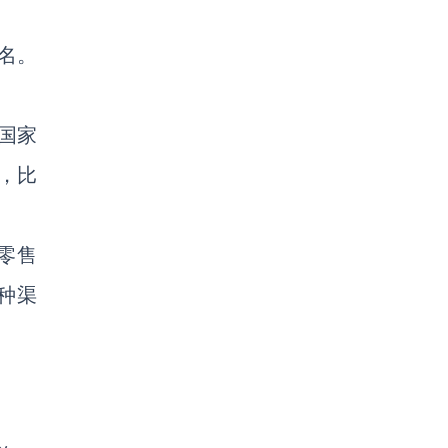
名。
国家
，比
零售
种渠