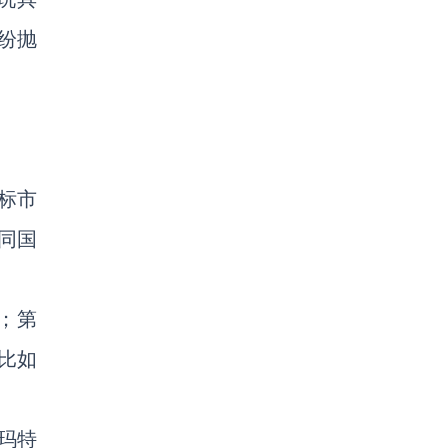
纷抛
标市
同国
；第
比如
玛特