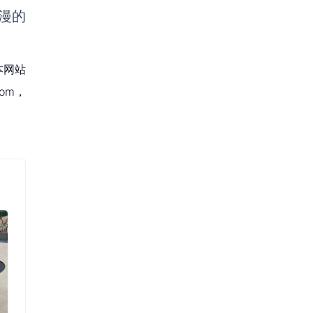
漫的
本网站
om，