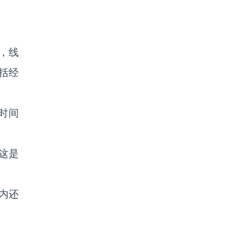
，线
括经
时间
这是
内还