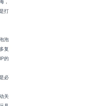
海，
是打
泡泡
多复
P的
是必
动关
玩具