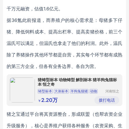
千万元融资，估值1.6亿元。
据36氪此前报道，而养殖户的核心需求是：母猪多下仔
猪、降低饲料成本、提高出栏率、提高卖猪价格，前三个
温氏可以满足，但温氏也拿走了他们的利润。此外，温氏
除了养猪操作其他环节都是自营，其实每个环节都有成熟
的第三方企业，但各有业务边界、各自为营。
猪铸型标本 动物铸型 解剖标本 猪羊狗兔猫标
本 恒之奇
铸型标本
大体标本
羊狗兔猫猪
动物
河南恒之
奇实业有
解剖
限公司
2.20万
拨打电话
￥
猪之宝通过平台将其资源整合，形成联盟（也帮农资企业
升级服务），核心是养殖户获得各种服务（农资采购、生