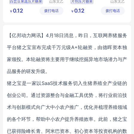
白芸豆果蔬压片糖果
山东太乙
片剂压片糖果
山东太乙
药业有限
药业有限
压片糖果代加工
运动营养食品
0.12
0.12
拨打电话
公司
拨打电话
公司
￥
￥
特殊膳食食品
多维特殊膳食食品
片剂厂家
【亿邦动力网讯】4月18日消息，昨日，互联网养猪服务
平台猪之宝宣布完成千万元级A+轮融资，由德晖资本独
家领投。本轮融资将主要用于继续挖掘异地市场潜力与产
品服务的研发升级。
猪之宝是一家以SaaS技术服务切入生猪养殖全产业链的
创业公司。通过资源整合与金融工具优势，将行业前沿技
术与创新模式向广大中小农户推广，优化并梳理养殖领域
的各个环节，帮助中小农户提升养殖效率。此前，猪之宝
已获得险峰长青、阿米巴资本、初心资本等投资机构的数