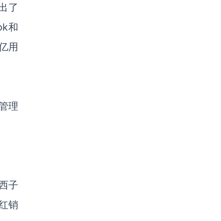
推出了
ok和
5亿用
级管理
西子
红销