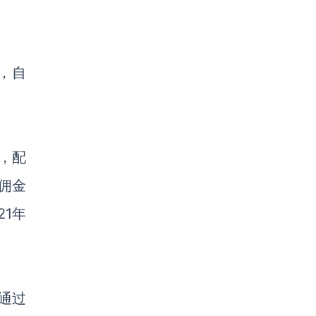
，自
，配
佣金
1年
定通过