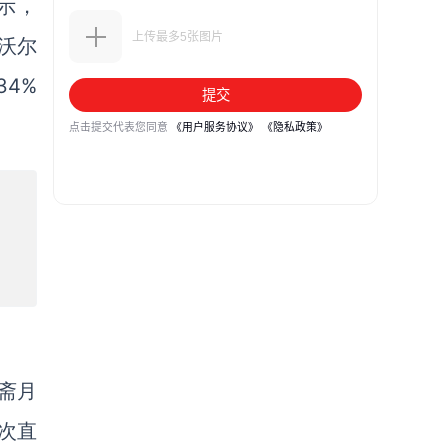
示，
沃尔
34%
“斋月
这次直