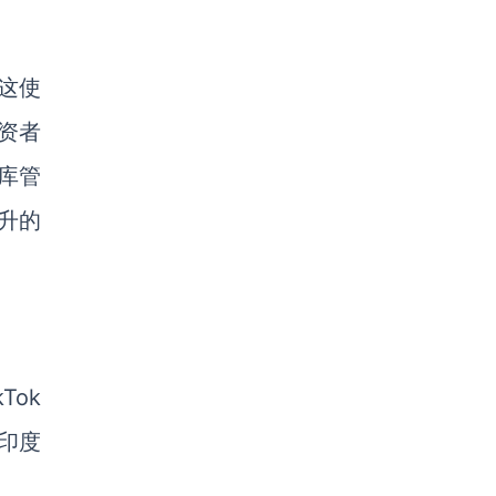
。这使
投资者
国库管
升的
Tok
印度