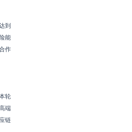
达到
险能
合作
。本轮
高端
应链