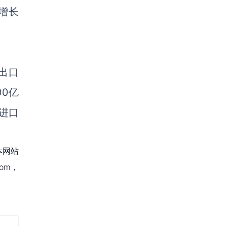
比增长
出口
00亿
；进口
本网站
om，