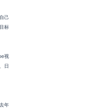
于自己
目标
be视
、日
去年