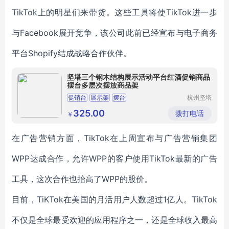
TikTok上的明星们来带货。
这些工具将使TikTok进一步
与Facebook展开竞争，该公司此前已经宣布与电子商务
平台Shopify结成战略合作伙伴。
坚塔三个钢木结构展示活动平台红酒促销商品
摆台多层次摆放商品架
促销台
展示架
摆台
杭州坚塔
货架有限
公司
325.00
拨打电话
￥
在广告营销方面，TikTok在上周宣布与广告营销集团
WPP达成合作，允许WPP的客户使用TikTok最新的广告
工具，这次合作也抬高了WPP的股价。
目前，TiKTok在美国的月活用户人数超过1亿人。TikTok
不仅是全球最受欢迎的应用程序之一，还是全球收入最高