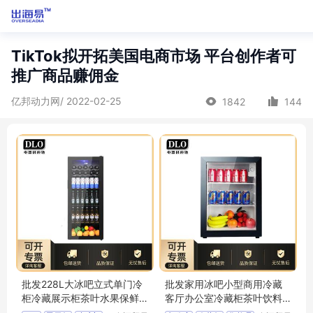
TikTok拟开拓美国电商市场 平台创作者可
推广商品赚佣金
亿邦动力网/ 2022-02-25
1842
144
批发228L大冰吧立式单门冷
批发家用冰吧小型商用冷藏
柜冷藏展示柜茶叶水果保鲜
客厅办公室冷藏柜茶叶饮料
玻璃门陈列柜
水果化妆品柜