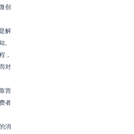
微创
是解
知。
程，
而对
靠营
费者
的消