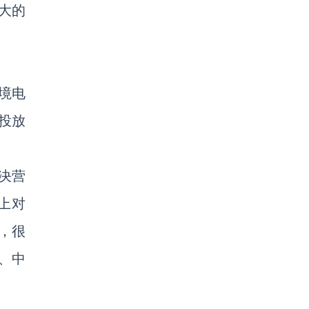
大的
境电
投放
决营
上对
来，很
亚、中