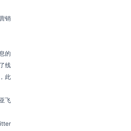
字营销
信息的
了线
，此
亚飞
ter