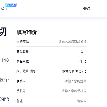
智能采购
登录
寻源宝
切
填写询价
148
给这个
n的能