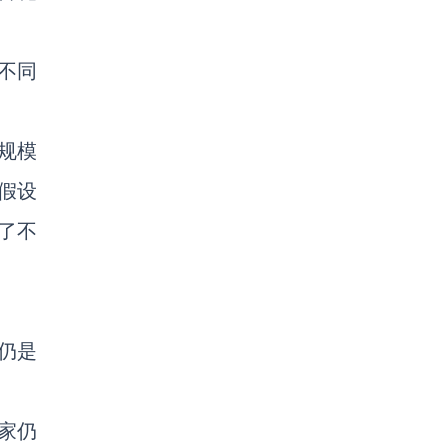
不同
规模
假设
了不
仍是
家仍