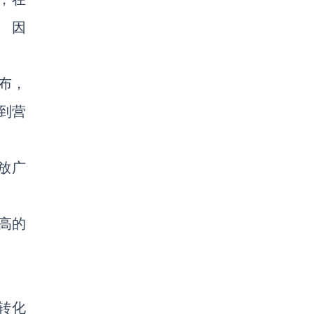
。 因
布，
到营
放广
高的
转化