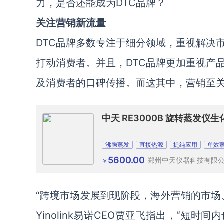
力，是否还能成为DTC品牌？
关注营销新流量
DTC品牌多数专注于细分领域，重视解决
打动消费者。并且，DTC品牌更加重视产
及消费者的口碑传播。而这其中，营销至
中天 RE3000B 旋转蒸发
沸腾蒸发
直接热源
提纯应用
单效
5600.00
郑州中天仪器科技有限
￥
“跨境市场发展到现阶段，海外营销的市场
Yinolink易诺CEO贾亚飞指出，“