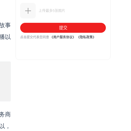
故事
播以
务商
所以，