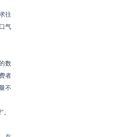
求往
口气
的数
消费者
量不
”。
，在