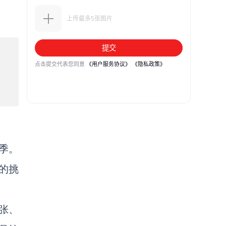
季。
的挑
张、