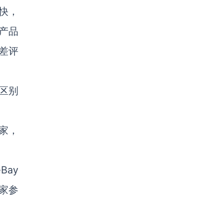
效快，
产品
差评
的区别
卖家，
Bay
卖家参