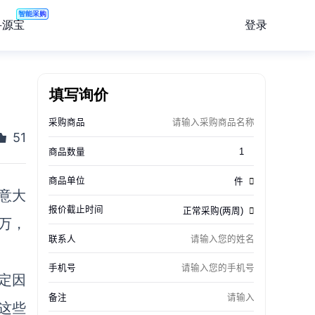
智能采购
登录
寻源宝
填写询价
51
意大
0万，
定因
这些