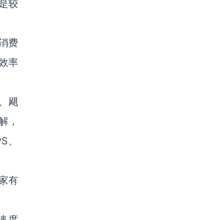
是较
消费
效率
、飓
解，
S、
家有
速度