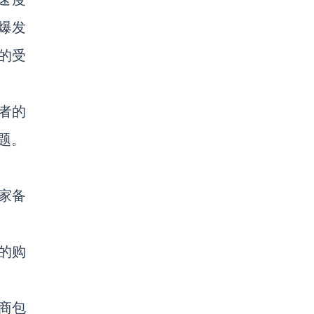
情爆发
%的受
者的
题。
家备
的购
商包