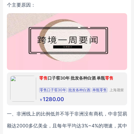
个主要原因：
零售
口子窖30年 批发各种白酒 单瓶
零售
零售口子窖30年
批发各种白酒
单瓶零售
上海晟桀
实业有限
供应
食品生鲜
酒类
白酒
公司
1280.00
￥
一、非洲线上的比例低并不等于非洲没有商机，中非贸易
额达2000多亿美金，且每年平均达3%~4%的增速，其中