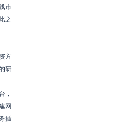
在线市
此之
投资方
的研
平台，
搭建网
商务插