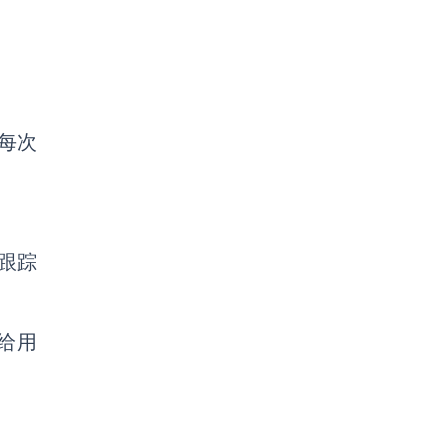
每次
跟踪
给用