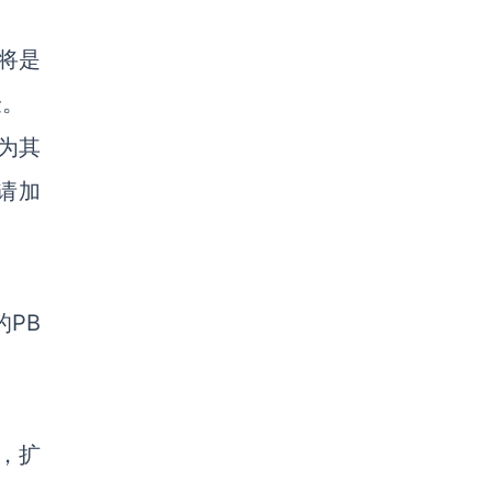
S将是
验。
为其
请加
的PB
，扩