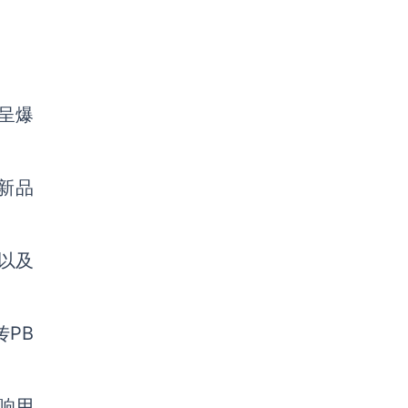
：
呈爆
新品
以及
传PB
响用