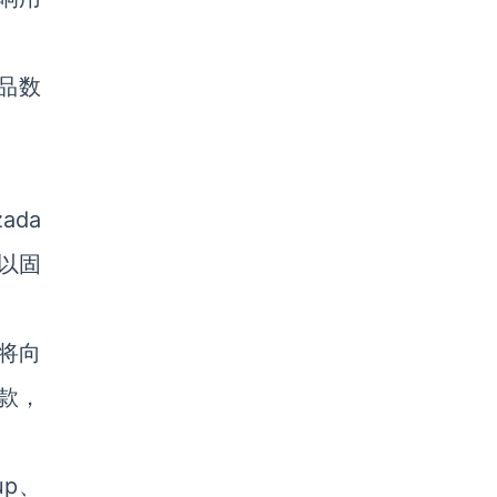
品数
ada
以固
t将向
贷款，
up、