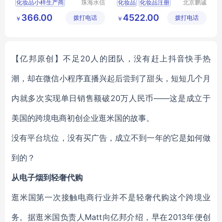
化妆品小样生产商
珠海水信
化妆品
化妆品注册
北京鹏诚
生物科技
迅捷信息
广东化妆品oem厂家
进口化妆品备案
366.00
4522.00
拨打电话
有限公司
拨打电话
咨询有限
￥
￥
化妆品生产厂址
公司
珠海化妆品oem
工厂oem护肤品
【亿邦原创】不足20人的团队，没有赶上抖音快手热
潮，却在微信小程序直播兴起后尝到了甜头，短短几个月
内就多次实现单日销售额破20万人民币——这是成立于
美国的跨境电商初创企业逛米国的故事。
没有平台坑位，没有买广告，成立不到一年的它是如何做
到的？
从电子烟到轻奢代购
逛米国第一次接触电商行业并不是轻奢代购这个跨境业
务。据逛米国负责人Matt向亿邦介绍，早在2013年便创