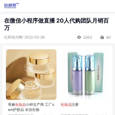
在微信小程序做直播 20人代购团队月销百
万
亿邦动力网/ 2022-02-28
2263
80
荨麻
化妆品
小样生产商 工厂o
化妆品
注册
em护肤品 水信生物