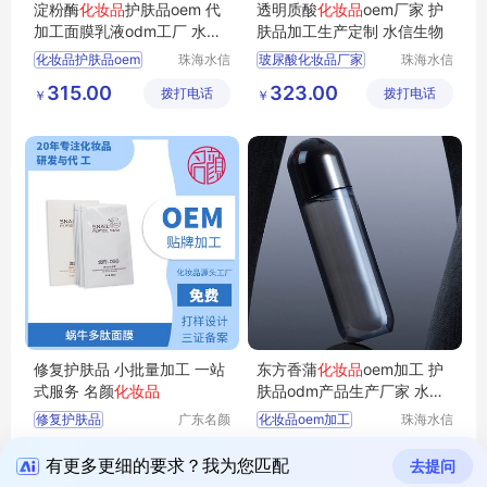
淀粉酶
化妆品
护肤品oem 代
透明质酸
化妆品
oem厂家 护
加工面膜乳液odm工厂 水信
肤品加工生产定制 水信生物
生物
化妆品护肤品oem
珠海水信
玻尿酸化妆品厂家
珠海水信
生物科技
生物科技
代加工OEM化妆品
odm化妆品厂家厂家
315.00
323.00
拨打电话
有限公司
拨打电话
有限公司
￥
￥
化妆品代生产
odm化妆品加工厂家
化妆品企业代加工
化妆品出口oem工厂
水信生物
水信生物
修复护肤品 小批量加工 一站
东方香蒲
化妆品
oem加工 护
式服务 名颜
化妆品
肤品odm产品生产厂家 水信
生物
修复护肤品
广东名颜
化妆品oem加工
珠海水信
化妆品有
生物科技
化妆品贴牌加工
代工生产化妆品
0.56
316.00
拨打电话
限公司
拨打电话
有限公司
￥
￥
护肤品OEM贴牌
化妆品贴牌生产企业
有更多更细的要求？我为您匹配
去提问
化妆品OEM贴牌
化妆品加工生产厂