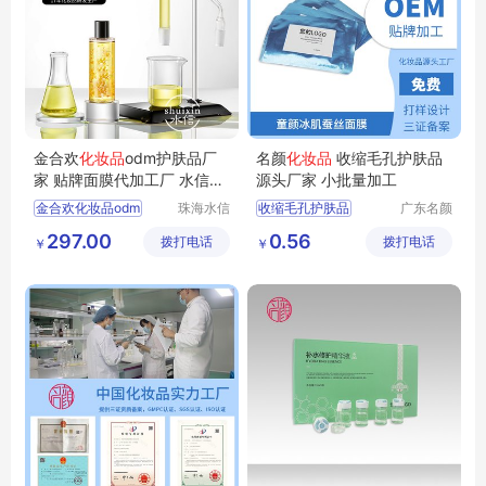
金合欢
化妆品
odm护肤品厂
名颜
化妆品
收缩毛孔护肤品
家 贴牌面膜代加工厂 水信生
源头厂家 小批量加工
物
金合欢化妆品odm
珠海水信
收缩毛孔护肤品
广东名颜
生物科技
化妆品有
化妆品护肤品厂家
护肤品贴牌加工
297.00
0.56
拨打电话
有限公司
拨打电话
限公司
￥
￥
护肤品oem
化妆品定制
化妆品oem厂家
化妆品OEM
水信生物
化妆品加工