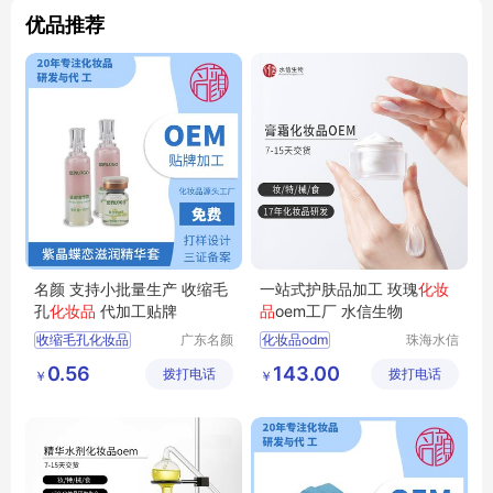
优品推荐
名颜 支持小批量生产 收缩毛
一站式护肤品加工 玫瑰
化妆
孔
化妆品
代加工贴牌
品
oem工厂 水信生物
收缩毛孔化妆品
广东名颜
化妆品odm
珠海水信
化妆品有
生物科技
化妆品贴牌加工
化妆品护肤品厂家
0.56
143.00
拨打电话
限公司
拨打电话
有限公司
￥
￥
化妆品OEM
化妆品研发
化妆品OEM贴牌
加工生产护肤品
化妆品贴牌
水信生物