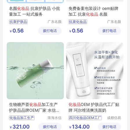
名颜
化妆品
抗衰护肤品 小批
免费备案包装设计 oem贴牌
量加工 一站式服务
加工 抗衰
化妆品
名颜
抗衰护肤品
广东名颜
抗衰化妆品
广东名颜
化妆品有
化妆品有
化妆品加工
化妆品OEM
0.56
0.56
拨打电话
限公司
拨打电话
限公司
￥
￥
化妆品OEM
化妆品OEM贴牌
化妆品定制
护肤品代加工
护肤品定制贴牌
护肤品OEM
生物糖芦荟
化妆品
加工生产
化妆品
OEM 护肤品代工厂贴
护肤品品牌OEM厂家 水信生
牌 珂尔维清爽洗面奶
物
化妆品加工生产
珠海水信
四川化妆品OEM工厂
成都信易
生物科技
凯威医疗
化妆品oem代加工代工
化妆品OEM工厂
321.00
134.00
拨打电话
有限公司
拨打电话
器械有限
￥
￥
芦荟加工化妆品厂家
护肤品代加工