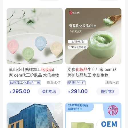
公司
功效化妆品厂家
四川化妆品代工
护肤品品牌OEM厂家
OEM工厂
滇山茶叶贴牌加工
化妆品
厂
党参
化妆品
生产厂家 oem贴
家 oem代工护肤品 水信生物
牌护肤品加工 水信生物
贴牌加工化妆品厂家
珠海水信
护肤品生产
珠海水信
生物科技
生物科技
化妆品生产
化妆品生产商
295.00
291.00
拨打电话
有限公司
拨打电话
有限公司
￥
￥
odm化妆品代加工
贴牌代加工护肤品
正规化妆品代加工
化妆品生产厂家
oem代工护肤品
党参化妆品生产厂家