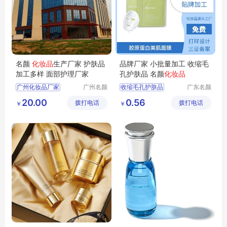
名颜
化妆品
生产厂家 护肤品
品牌厂家 小批量加工 收缩毛
加工多样 面部护理厂家
孔护肤品 名颜
化妆品
广州化妆品厂家
广州名颜
收缩毛孔护肤品
广东名颜
化妆品有
化妆品有
化妆品代加工
化妆品贴牌加工
20.00
0.56
拨打电话
限公司
拨打电话
限公司
￥
￥
护肤品加工
护肤品定制贴牌
化妆品生产厂家
化妆品OEM代加工
化妆品OEM贴牌