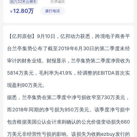
国六32米云梯车
天津诚欣
信息科技
宁夏高空作业搬家车
12.80万
拨打电话
有限公司
￥
云梯车型号价格
【亿邦原创】9月10日，亿邦动力获悉，跨境电子商务平
台兰亭集势公布了截至2019年6月30日的第二季度未经
审计的财务业绩。财报显示，兰亭集势第二季度净营收为
5814万美元，毛利率为41.9%，经调整的EBITDA首次实
现盈利90万美元。
据悉，兰亭集势在第二季度中净亏损收窄至730万美元，
而2018年同期的净亏损为950万美元。该季度净亏损中
包含根据美国公认会计准则确认的公允价值变动损失660
万美元非经营性亏损的影响。该损失为收购ezbuy发行的