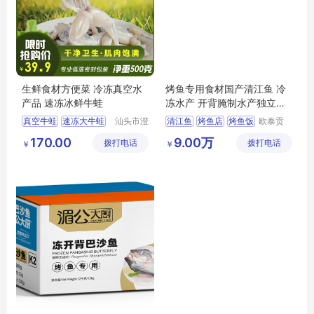
生鲜食材方便菜 冷冻真空水
烤鱼专用食材国产清江鱼 冷
产品 速冻冰鲜牛蛙
冻水产 开背腌制水产独立包
装
真空牛蛙
速冻大牛蛙
汕头市澄
清江鱼
烤鱼店
烤鱼饭
欧泰贡
海区霖荫
（广东）
酒店食材冰鲜牛蛙
烤鱼专用食材
170.00
9.00万
拨打电话
水产有限
拨打电话
食品有限
￥
￥
海鲜水产品
烤鱼爆品
公司
公司