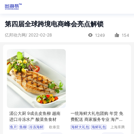
第四届全球跨境电商峰会亮点解锁
亿邦动力网/ 2022-02-28
1249
154
湄公大厨 9成去皮鱼柳 越南
一统海鲜大礼包团购 年货 免
进口冷冻水产 酸菜鱼食材
费配送 商家服务专业 海产品
直供
鱼片
鱼柳
冷冻海鲜
欧泰贡
海鲜大礼包
海鲜礼包
上海库腾
（广东）
实业有限
龙利鱼
鱼类
海鲜团购
海鲜券