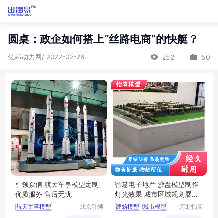
圆桌：政企如何搭上“丝路电商”的快艇？
亿邦动力网/ 2022-02-28
252
50
引领众信 航天军事模型定制
智慧电子地产 沙盘模型制作
优质服务 售后无忧
灯光效果 城市区域规划展示
量身定制
航天军事模型
北京引领
建筑模型
城市模型
河北怡霖
众信展览
模型设计
军事模型
沙盘模型厂家