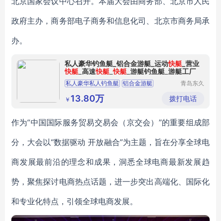
北京国家会议中心召开。本届大会由商务部、北京市人民
政府主办，商务部电子商务和信息化司、北京市商务局承
办。
私人豪华钓鱼艇_铝合金游艇_运动
快艇
_营业
快艇
_高速
快艇
_
快艇
_游艇钓鱼艇_游艇工厂
私人豪华私人钓鱼艇
铝合金游艇
青岛东久
船舶有限
运动快艇
营业快艇
高速快艇
公司
13.80万
拨打电话
￥
作为“中国国际服务贸易交易会（京交会）”的重要组成部
分，大会以“数据驱动 开放融合”为主题，旨在分享全球电
商发展最前沿的理念和成果，洞悉全球电商最新发展趋
势，聚焦探讨电商热点话题，进一步突出高端化、国际化
和专业化特点，引领全球电商发展。