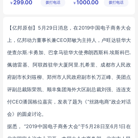
299.00
1000.00
拨打电话
展示有限
拨打电话
有限公司
￥
￥
运载火箭模型
模型制作
房地产模型
公司
火箭模型
沙盘公司
【亿邦原创】5月29日消息，在2019中国电子商务大会
上，亿邦动力董事长兼CEO郑敏为主持人，卢旺达驻华大
使查尔斯.卡勇加、巴拿马驻华大使弗朗西斯科.埃斯科巴.
佩德雷基、阿联酋驻华大厦阿里.扎希里、成都市人民政
府副市长刘筱柳、郑州市人民政府副市长万正峰、美团点
评副总裁陈荣凯、顺丰集团海外大区副总裁刘强、连连支
付CEO潘国栋位嘉宾，发表了题为《“丝路电商”政企对话
会》的圆桌讨论。
据悉， “2019中国电子商务大会”于5月28日至6月1日在