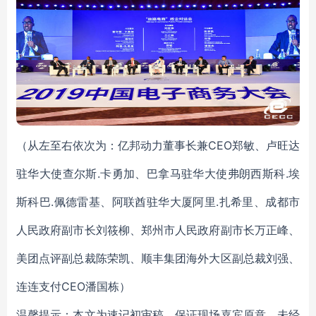
（从左至右依次为：亿邦动力董事长兼CEO郑敏、卢旺达
驻华大使查尔斯.卡勇加、巴拿马驻华大使弗朗西斯科.埃
斯科巴.佩德雷基、阿联酋驻华大厦阿里.扎希里、成都市
人民政府副市长刘筱柳、郑州市人民政府副市长万正峰、
美团点评副总裁陈荣凯、顺丰集团海外大区副总裁刘强、
连连支付CEO潘国栋）
温馨提示：本文为速记初审稿，保证现场嘉宾原意，未经