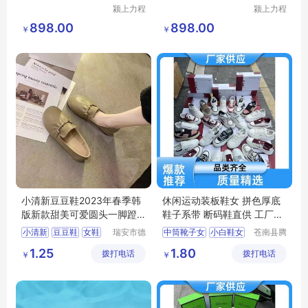
婚纱水晶鞋
新款结婚鞋
颍上力程
颍上力程
仪器设备
仪器设备
898.00
898.00
￥
￥
有限公司
有限公司
小清新豆豆鞋2023年春季韩
休闲运动装板鞋女 拼色厚底
版新款甜美可爱圆头一脚蹬
鞋子系带 断码鞋直供 工厂处
皮面单鞋女
理鞋
小清新
豆豆鞋
女鞋
瑞安市德
中筒靴子女
小白鞋女
苍南县腾
硕鞋行
誊电子商
皮面鞋
一脚蹬
运动鞋男
1.25
1.80
拨打电话
拨打电话
务商行
￥
￥
小白鞋时尚百搭
跑步鞋男轻便