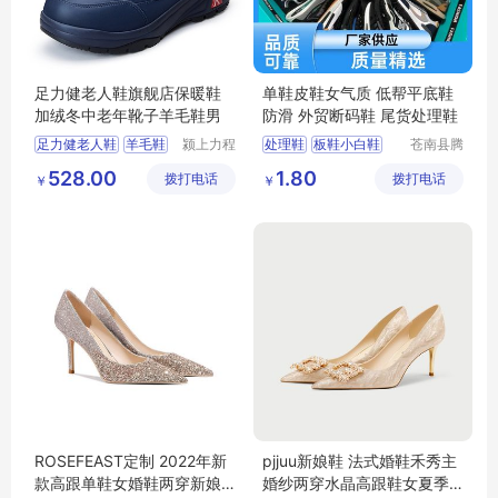
足力健老人鞋旗舰店保暖鞋
单鞋皮鞋女气质 低帮平底鞋
加绒冬中老年靴子羊毛鞋男
防滑 外贸断码鞋 尾货处理鞋
足力健老人鞋
羊毛鞋
颍上力程
处理鞋
板鞋小白鞋
苍南县腾
仪器设备
誊电子商
保暖鞋
中老年靴子
断码鞋
小白鞋女
528.00
1.80
拨打电话
有限公司
拨打电话
务商行
￥
￥
羊毛鞋男
运动鞋男
ROSEFEAST定制 2022年新
pjjuu新娘鞋 法式婚鞋禾秀主
款高跟单鞋女婚鞋两穿新娘
婚纱两穿水晶高跟鞋女夏季