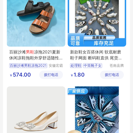
百丽沙滩
男鞋
凉拖2021夏新
新款鞋女百搭休闲 软底耐磨
休闲凉鞋拖鞋外穿舒适随性
鞋子网面 断码鞋直供 尾货处
度假91901BL1
理鞋
百丽沙滩男鞋凉拖2021
安徽宏霸
处理鞋
中筒靴子女
苍南县腾
机械设备
誊电子商
小白鞋女
运动鞋男
574.00
1.80
拨打电话
有限公司
拨打电话
务商行
￥
￥
跑步鞋男轻便