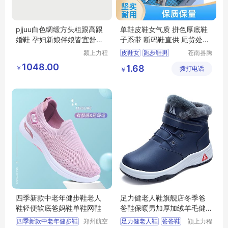
pjjuu白色绸缎方头粗跟高跟
单鞋皮鞋女气质 拼色厚底鞋
婚鞋 孕妇新娘伴娘皆宜舒适
子系带 断码鞋直供 尾货处理
女鞋
鞋
颍上力程
皮鞋女
跑步鞋男
苍南县腾
仪器设备
誊电子商
板鞋百搭
小白鞋女
1048.00
1.68
￥
有限公司
拨打电话
务商行
￥
跑步鞋男轻便
四季新款中老年健步鞋老人
足力健老人鞋旗舰店冬季爸
鞋轻便软底爸妈鞋单鞋网鞋
爸鞋保暖男加厚加绒羊毛健
步鞋
四季新款中老年健步鞋
郑州航空
足力健老人鞋
爸爸鞋
颍上力程