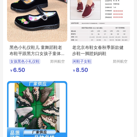
黑色小礼仪鞋儿 童舞蹈鞋老
老北京布鞋女春秋季新款健
布鞋平跟黑方口女孩子童体
步鞋一脚蹬妈妈鞋
操
女孩黑色小礼仪鞋
郑州航空
闲鞋子女鞋
郑州航空
港区全瑞
港区芙乐
女孩子童体操
透气飞织女鞋
6.50
8.50
￥
￥
琦日用品
鑫日用百
一脚蹬妈妈鞋
店
货店