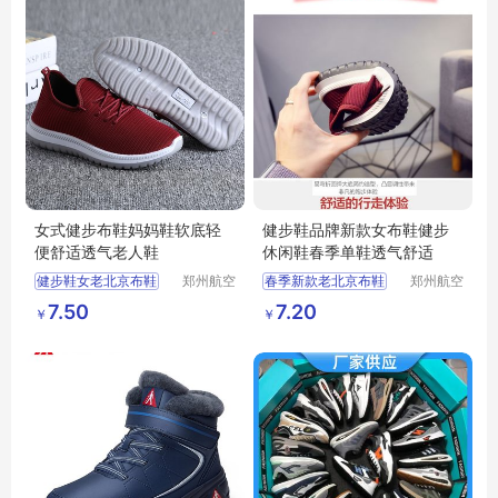
女式健步布鞋妈妈鞋软底轻
健步鞋品牌新款女布鞋健步
便舒适透气老人鞋
休闲鞋春季单鞋透气舒适
健步鞋女老北京布鞋
郑州航空
春季新款老北京布鞋
郑州航空
港区芙乐
港区芙乐
男中老年老人鞋
女运动单鞋健步鞋
7.50
7.20
￥
￥
鑫日用百
鑫日用百
软底轻便休闲妈妈鞋
男摆摊货源休闲鞋
货店
货店