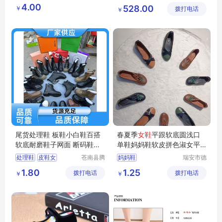
港区芙乐
仪器设备
老人鞋轻便软底爸妈鞋
健步鞋
冬季爸爸鞋
4.00
528.00
￥
鑫日用百
拨打电话
有限公司
￥
单鞋网鞋
日用百货
加绒羊毛健步鞋
货店
尾货处理鞋 板鞋小白鞋百搭
春夏季
女鞋
平跟软底圆浅口
软底耐磨鞋子网面 断码鞋直
单鞋妈妈鞋软皮拼色淑女平
供
底鞋懒人鞋女
处理鞋
皮鞋女
苍南县腾
妈妈鞋
瑞安市德
誊电子商
硕鞋行
跑步鞋男
小白鞋女
1.80
1.25
拨打电话
务商行
拨打电话
￥
￥
跑步鞋男轻便