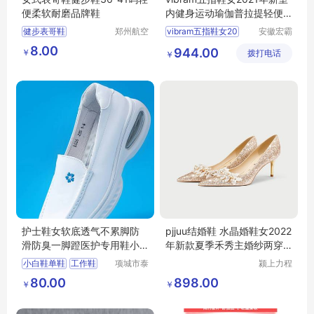
便柔软耐磨品牌鞋
内健身运动瑜伽普拉提轻便
鞋ALITZALOOP
健步表哥鞋
郑州航空
vibram五指鞋女20
安徽宏霸
港区芙乐
机械设备
8.00
944.00
￥
鑫日用百
拨打电话
有限公司
￥
货店
护士鞋女软底透气不累脚防
pjjuu结婚鞋 水晶婚鞋女2022
滑防臭一脚蹬医护专用鞋小
年新款夏季禾秀主婚纱两穿
白鞋单鞋
高跟新娘鞋
小白鞋单鞋
工作鞋
项城市泰
颍上力程
顺制衣有
仪器设备
护士鞋女
80.00
898.00
￥
￥
限公司
有限公司