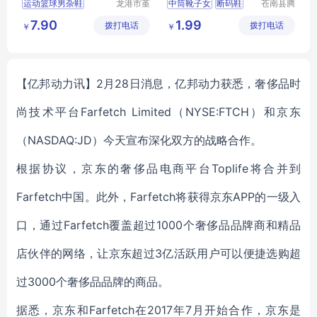
运动篮球男杂鞋
龙港市堇
中筒靴子女
断码鞋
苍南县腾
伊鞋厂
誊电子商
库存男鞋
外贸男鞋
小白鞋女
运动鞋男
7.90
1.99
拨打电话
拨打电话
务商行
￥
￥
男鞋厂家
老爹鞋
跑步鞋男轻便
【亿邦动力讯】2月28日消息，亿邦动力获悉，奢侈品时
尚技术平台Farfetch Limited（NYSE:FTCH）和京东
（NASDAQ:JD）今天宣布深化双方的战略合作。
根据协议，京东的奢侈品电商平台Toplife将合并到
Farfetch中国。此外，Farfetch将获得京东APP的一级入
口，通过Farfetch覆盖超过1000个奢侈品品牌商和精品
店伙伴的网络，让京东超过3亿活跃用户可以便捷选购超
过3000个奢侈品品牌的商品。
据悉，京东和Farfetch在2017年7月开始合作，京东是