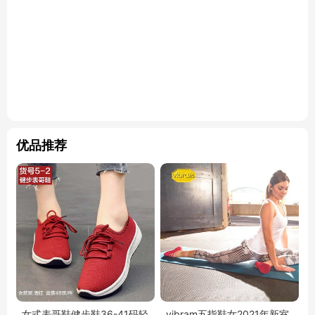
优品推荐
女式表哥鞋健步鞋36-41码轻
vibram五指鞋女2021年新室