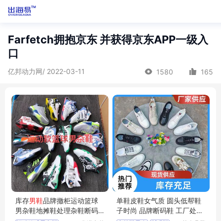
Farfetch拥抱京东 并获得京东APP一级入
口
亿邦动力网/ 2022-03-11
1580
165
库存
男鞋
品牌撤柜运动篮球
单鞋皮鞋女气质 圆头低帮鞋
男杂鞋地摊鞋处理杂鞋断码
子时尚 品牌断码鞋 工厂处理
鞋库存鞋
鞋