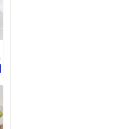
巾
澡
尚
限