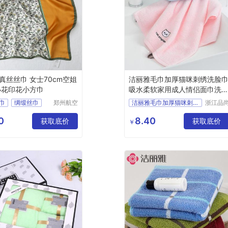
真丝丝巾 女士70cm空姐
洁丽雅毛巾加厚猫咪刺绣洗脸
小花印花小方巾
吸水柔软家用成人情侣面巾洗
巾
巾
绸缎丝巾
郑州航空
洁丽雅毛巾加厚猫咪刺绣洗脸巾
浙江品
港区芙乐
科技有
洗脸巾
洁丽雅毛巾
鑫日用百
公司
0
8.40
获取底价
洁丽雅
毛巾
获取底价
￥
货店