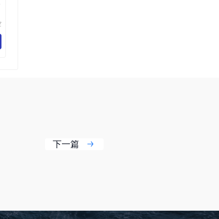
吸
空
乐
百
下一篇