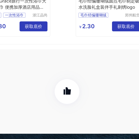
Grace旅行一次性浴巾大
毛巾经编珊瑚绒圆点毛巾制定
巾 便携加厚酒店用品洗
水洗脸礼盒装伴手礼刺绣logo
一次性浴巾
浙江品尚
毛巾经编珊瑚绒
郑州航
科技有限
港区芙
脸巾
洗澡毛巾
圆点毛巾制定
公司
鑫日用
80
2.30
获取底价
吸水洗脸礼盒
获取底价
￥
货店
伴手礼毛巾刺绣logo