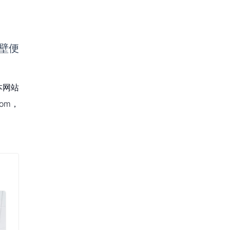
壁便
本网站
om，