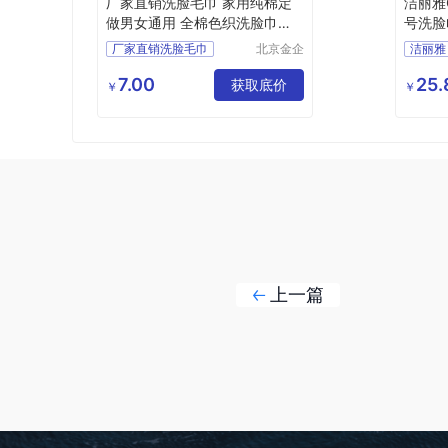
厂家直销洗脸毛巾 家用纯棉定
洁丽雅
做男女通用 全棉色织洗脸巾厂
号洗脸
家批发 情侣情人节定制logo毛
澡毛巾
厂家直销洗脸毛巾
北京金企
洁丽雅
巾礼盒套装
定制科技
纯棉定做男女通用
大号洗
有限公司
7.00
25.
情人节刻字毛巾礼盒
获取底价
￥
￥
洗脸巾礼盒批发
上一篇