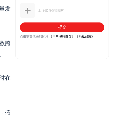
量发
数跨
。
时在
，拓