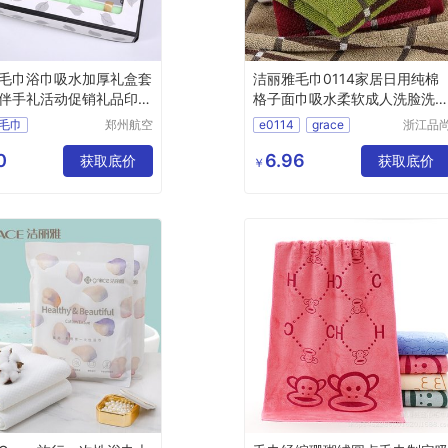
毛巾浴巾吸水加厚礼盒套
洁丽雅毛巾0114家居日用纯棉
伴手礼活动促销礼品印字
格子面巾吸水柔软成人洗脸洗
毛.巾
毛巾
郑州航空
e0114
grace
浙江品
港区芙乐
科技有
水加厚
洁丽雅
鑫日用百
公司
0
6.96
装结婚
获取底价
家居日用纯棉格子面巾
获取底价
￥
货店
活动促销礼品
面巾
洗脸洗澡毛巾
货