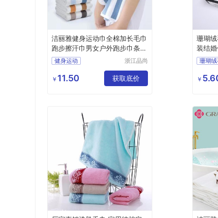
洁丽雅健身运动巾全棉加长毛巾
珊瑚绒
跑步擦汗巾男女户外跑步巾条纹
装结婚
面巾
logo
健身运动
浙江品尚
珊瑚绒
科技有限
浴巾吸
公司
11.50
5.6
获取底价
礼盒套
￥
￥
伴手礼
日用百