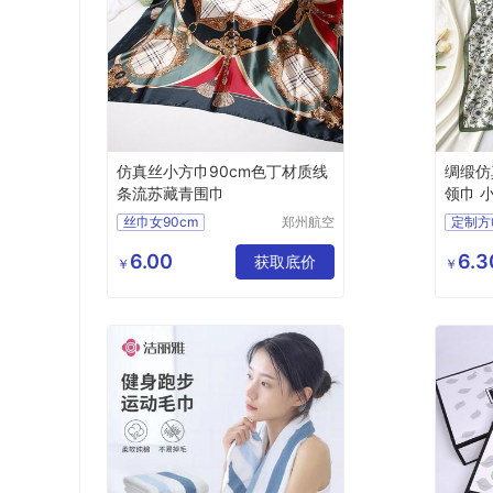
仿真丝小方巾90cm色丁材质线
绸缎仿
条流苏藏青围巾
领巾 
丝巾女90cm
郑州航空
定制方
港区芙乐
头巾仿真丝围脖
领巾
鑫日用百
6.00
6.3
腰果印花方巾
获取底价
￥
￥
货店
欧美围巾
披肩礼品丝巾批发