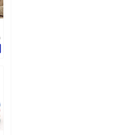
澡
尚
限