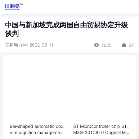
中国与新加坡完成两国自由贸易协定升级
谈判
亿邦动力网/ 2022-03-11
1525
27
Bar-shaped automatic cod
ST Microcontroller chip ST
e recognition management
M32F301C8T6 Original MC
system for roadside obstac
U encapsulation：LQFP-48