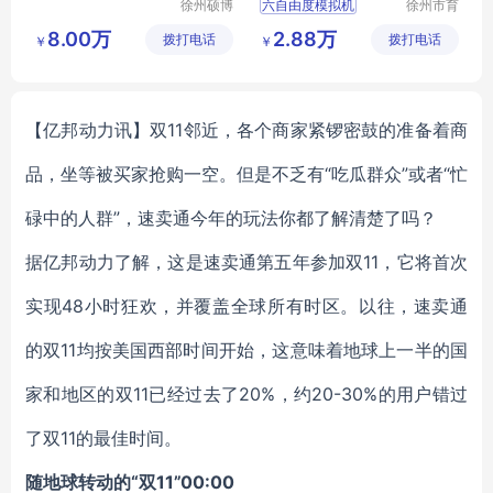
徐州硕博
六自由度模拟机
徐州市育
电子科技
洋智能科
轮式推挖装三合一仿真教学模拟器
8.00万
2.88万
拨打电话
有限公司
拨打电话
技有限公
￥
￥
仿真教学模拟器
司
挖掘机模拟机
装载机模拟机
【亿邦动力讯】双11邻近，各个商家紧锣密鼓的准备着商
品，坐等被买家抢购一空。但是不乏有“吃瓜群众”或者“忙
碌中的人群”，速卖通今年的玩法你都了解清楚了吗？
据亿邦动力了解，这是速卖通第五年参加双11，它将首次
实现48小时狂欢，并覆盖全球所有时区。以往，速卖通
的双11均按美国西部时间开始，这意味着地球上一半的国
家和地区的双11已经过去了20%，约20-30%的用户错过
了双11的最佳时间。
随地球转动的“双11”00:00