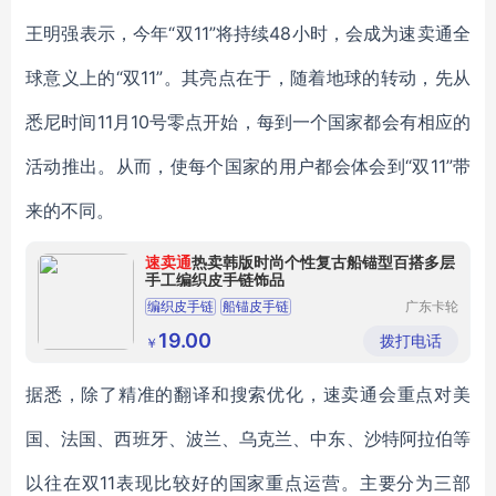
王明强表示，今年“双11”将持续48小时，会成为速卖通全
球意义上的“双11”。其亮点在于，随着地球的转动，先从
悉尼时间11月10号零点开始，每到一个国家都会有相应的
活动推出。从而，使每个国家的用户都会体会到“双11”带
来的不同。
速卖通
热卖韩版时尚个性复古船锚型百搭多层
手工编织皮手链饰品
编织皮手链
船锚皮手链
广东卡轮
饰品有限
公司
19.00
拨打电话
￥
据悉，除了精准的翻译和搜索优化，速卖通会重点对美
国、法国、西班牙、波兰、乌克兰、中东、沙特阿拉伯等
以往在双11表现比较好的国家重点运营。主要分为三部