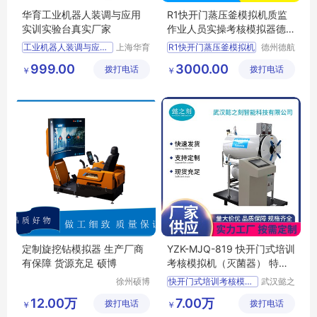
华育工业机器人装调与应用
R1快开门蒸压釜模拟机质监
实训实验台真实厂家
作业人员实操考核模拟器德
航科技
工业机器人装调与应用实训实验台
上海华育
R1快开门蒸压釜模拟机
德州德航
教学设备
电子科技
机器人装调与应用实训实验台
快开门蒸压釜模拟机
999.00
3000.00
拨打电话
有限公司
拨打电话
有限公司
￥
￥
工业机器人
蒸压釜模拟机
工业机器人装调与应用实训台
质监作业人员实操考核模拟器
工业机器人装调与应用实训
蒸压釜实操考核模拟机
定制旋挖钻模拟器 生产厂商
YZK-MJQ-819 快开门式培训
有保障 货源充足 硕博
考核模拟机（灭菌器） 特种
设备模拟仪器
徐州硕博
快开门式培训考核模拟机
武汉懿之
电子科技
刻智能科
灭菌器
懿之刻智能
12.00万
7.00万
拨打电话
有限公司
拨打电话
技有限公
￥
￥
司