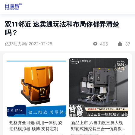
双11邻近 速卖通玩法和布局你都弄清楚
吗？
亿邦动力网/ 2022-02-28
496
37
规格齐全可选 训用一体机 旋
新品上市 六自由度三屏大视
挖钻模拟器 硕博 支持定制
野轮式推挖装三合一仿真教
学模拟器 育洋