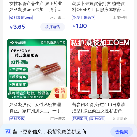
女性私密产品生产 康正药业
胡萝卜果蔬饮品批发 植物饮
妇科凝胶oem代加工 消字号
料OEM代工 口服液体饮品外
套盒贴牌
贸出口
妇科凝胶oem
河北康正
胡萝卜果蔬饮
山东宇康
药业有限
莱生物科
康正药业
胡萝卜果蔬饮品
1.00
3.65
￥
拨打电话
公司
技有限公
￥
女性私密产品生产
植物饮料OEM代工
司
妇科凝胶oem代加工
口服液
植物饮品出口
女性私密凝胶
妇科凝胶代工女性私密护理
苦参妇科凝胶代加工(日常清
真正厂家广州源头工厂一手
洁型) 康正药业女性私密产品
货源
OEM贴牌
妇科凝胶
广州修铭
妇科凝胶
康正药业
河北康正
生物科技
药业有限
妇科凝胶加工
0.80
3.65
拨打电话
有限公司
拨打电话
公司
￥
￥
私密产品
留下更多信息，我帮您筛选供应商
去提问
女性私密产品