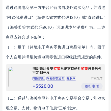
通过跨境电商第三方平台经营者自境外购买商品，并通过
“网购保税进口”（海关监管方式代码1210）或“直购进口”
（海关监管方式代码9610）运递进境的消费行为。上述
商品应符合以下条件：
（一）属于《跨境电子商务零售进口商品清单》内、限于
个人自用并满足跨境电商零售进口税收政策规定的条件。
明厨亮灶食安
监管
系统支持硬件
监管
设备软件
可定制开发
明厨亮灶
学校智慧食堂
互联网
广东优信
无限网络
名厨亮灶
食安监管
视频监控
股份有限
5520.00
拨打电话
￥
公司
（二）通过与海关联网的电子商务交易平台交易，能够实
现交易、支付、物流电子信息“三单”比对。