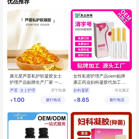
优品推荐
康元星芦荟私护软凝胶女士
女性私密护理产品oem贴牌
护理产品贴牌生产厂家 一手
康正药业妇科凝胶代加工 草
货源
本配方研发
芦荟
女士护理
济宁恒康
妇科凝胶
河北康正
生物医药
药业有限
产品贴牌
生产厂家
女性私密护理产品
1.00
8.65
拨打电话
有限公司
拨打电话
公司
￥
￥
一手货源
妇科凝胶代加工
康正药业
妇科凝胶加工