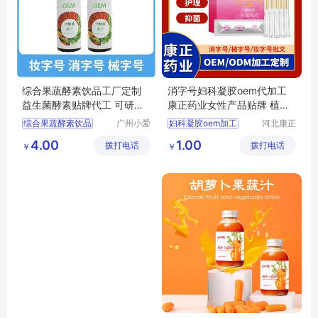
综合果蔬酵素饮品工厂定制
消字号妇科凝胶oem代加工
益生菌酵素贴牌代工 可研发
康正药业女性产品贴牌 植物
配方
清新祛异味
综合果蔬酵素饮品
广州小爱
妇科凝胶oem加工
河北康正
生物科技
药业有限
益生菌酵素贴牌代工
河北康正药业
4.00
1.00
拨打电话
有限公司
拨打电话
公司
￥
￥
益生菌酵素
酵素
妇科凝胶
抑菌凝胶
女性私密产品